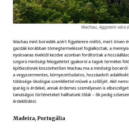
Wachau, Aggstein vára (
Wachau mint borvidék azért figyelemre méltó, mert ötven év
gazdák korábban tömegtermeléssel foglalkoztak, a mennyisé
nyolcvanas évektől kezdve azonban fordítottak a hozzáálláso
szigorú minőségi felügyeletet gyakorol a tagok termékei föl
építkezésnek köszönhetően Wachau ma a minőségi borairól i
a vegyszermentes, környezettudatos, hozzáadott adalékokt
többsége ökológiai szemlélettel műveli a szőlőjét. Akit nemc
iparág is érdekel, annak érdemes személyesen is elbeszélget
tanulságos történeteket hallhatunk tőlük – ők pedig szívesen
érdeklődést.
Madeira, Portugália