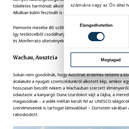
számukra vagy az Ön által ha
tökéletes harmóniát alkotnak. A szarvasgomba olyannyira fon
Albában külön fesztivált is szentelnek neki.
Hozzájárulás kiválasztása
Elengedhetetlen
Piemonte mesébe illő szőlőskertjei között kerékpáros és tur
így testközelből csodálhatjuk meg az UNESCO által a világ
és Monferrato ültetvényeket.
Wachau, Ausztria
Megtagad
Sokan nem gondolnák, hogy Ausztriát érdemes feltenni a bo
átalakulni a nyugati szomszédunkról alkotott kép, amikor eg
hosszasan beszélt nekem a Wachauban szerzett élményeiről.
odautazni: a kanyargó Duna szurdokot vájt a tájba, a mere
magasodnak – a vidék méltán került fel az UNESCO világörö
szerelmeseinek is tartogat látnivalókat – Dürnstein várában á
raboskodott.