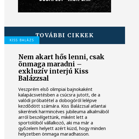
TOVÁBBI CIKKEK
KISS BALÁZS
Nem akart hős lenni, csak
önmaga maradni –
exkluzív interjú Kiss
Balázzsal
Veszprém első olimpiai bajnokaként
kalapácsvetésben a csúcsra jutott, de a
valódi próbatétel a dobogóról lelépve
kezdődött számára. Kiss Balázzsal atlantai
sikerének harmincéves jubileuma alkalmából
arról beszélgettünk, miként lett a
sportolóból vállalkozó, aki ma már a
győzelem helyett azért küzd, hogy minden
helyzetben önmaga maradhasson.