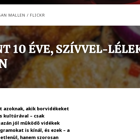
AN MALLEN / FLICKR
jt azoknak, akik borvidékeket
s kultúrával – csak
gazán jól működő vidékek
ramokat is kínál, és ezek – a
getlenül, hanem szorosan