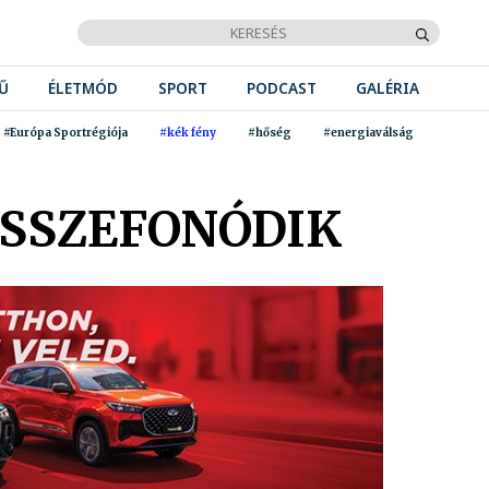
Ű
ÉLETMÓD
SPORT
PODCAST
GALÉRIA
#Európa Sportrégiója
#kék fény
#hőség
#energiaválság
ÖSSZEFONÓDIK