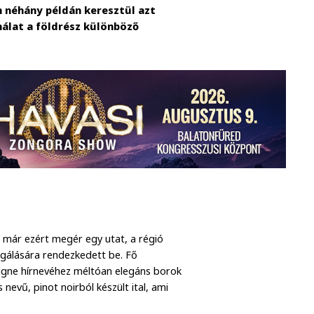
 néhány példán keresztül azt
nálat a földrész különböző
 már ezért megér egy utat, a régió
gálására rendezkedett be. Fő
pagne hírnevéhez méltóan elegáns borok
nevű, pinot noirból készült ital, ami