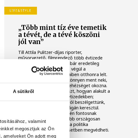
LIFE&STYLE
„Több mint tíz éve temetik
a tévét, de a tévé köszöni
jól van”
Till Attila Pulitzer-díjas riporter,
műsorvezető, filmrendező több évtizede
van jelen a szakmában, s bár eredetileg
képzőművésznek készült, végül a
műsorvezetés lett az, amiben otthonra lelt.
Mint mondja, ez mindig könnyen ment neki,
soha nem érezte, hogy nehézséget okozna.
Arra kerestük vele a választ, hogyan alakult a
A sütikről
tévé szerepe az elmúlt évtizedekben;
változásokról, tendenciáról beszélgettünk,
méghozzá az ő munkásságán keresztül.
Kiderült az is, pályája elején fontosnak
tartotta, hogy neve később országosan
tosításához, valamint
ismert legyen, hiszen, ha a politika
einkkel megosztjuk az Ön
közbeszól, a név adott esetben megvédheti.
l, amelyeket Ön adott meg