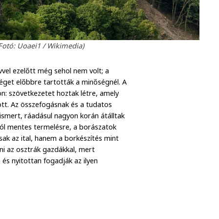
Fotó: Uoaei1 / Wikimedia)
vel ezelőtt még sehol nem volt; a
get előbbre tartották a minőségnél. A
n: szövetkezetet hoztak létre, amely
ött. Az összefogásnak és a tudatos
smert, ráadásul nagyon korán átálltak
ól mentes termelésre, a borászatok
sak az ital, hanem a borkészítés mint
ni az osztrák gazdákkal, mert
 és nyitottan fogadják az ilyen