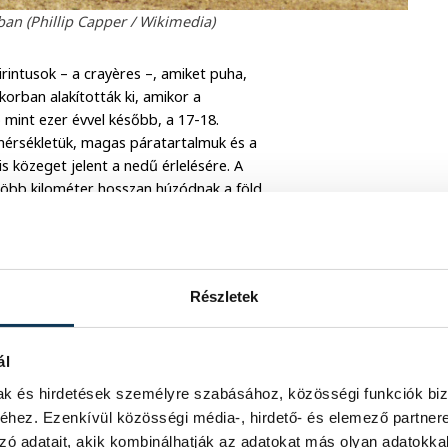
n (Phillip Capper / Wikimedia)
irintusok – a crayères –, amiket puha,
orban alakították ki, amikor a
mint ezer évvel később, a 17-18.
mérsékletük, magas páratartalmuk és a
 közeget jelent a nedű érlelésére. A
több kilométer hosszan húzódnak a föld
 össze.
Részletek
 amelyből olyan hosszú érlelésű,
 a Barbaresco, a térség azonban nem
ál
 kifejezetten édes, illatos italokban
mak és hirdetések személyre szabásához, közösségi funkciók biz
miatt érdemes ellátogatni, hanem
hez. Ezenkívül közösségi média-, hirdető- és elemező partner
ínál, amelyben a húsos ételek, a
zó adatait, akik kombinálhatják az adatokat más olyan adatokka
szőlőből készült finom italok