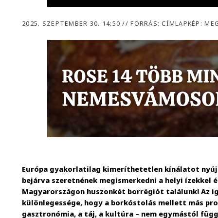
2025. SZEPTEMBER 30. 14:50
//
FORRÁS: CÍMLAPKÉP: MEG
Európa gyakorlatilag kimeríthetetlen kínálatot nyú
bejárva szeretnének megismerkedni a helyi ízekkel é
Magyarországon huszonkét borrégiót találunk! Az i
különlegessége, hogy a borkóstolás mellett más prog
gasztronómia, a táj, a kultúra – nem egymástól füg