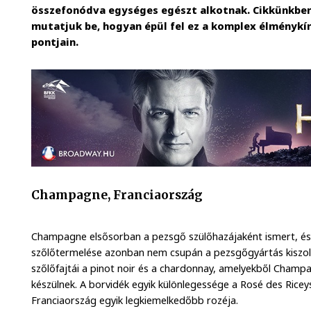
összefonódva egységes egészt alkotnak. Cikkünkben
mutatjuk be, hogyan épül fel ez a komplex élménykí
pontjain.
Champagne, Franciaország
Champagne elsősorban a pezsgő szülőhazájaként ismert, és
szőlőtermelése azonban nem csupán a pezsgőgyártás kiszol
szőlőfajtái a pinot noir és a chardonnay, amelyekből Cham
készülnek. A borvidék egyik különlegessége a Rosé des Riceys 
Franciaország egyik legkiemelkedőbb rozéja.