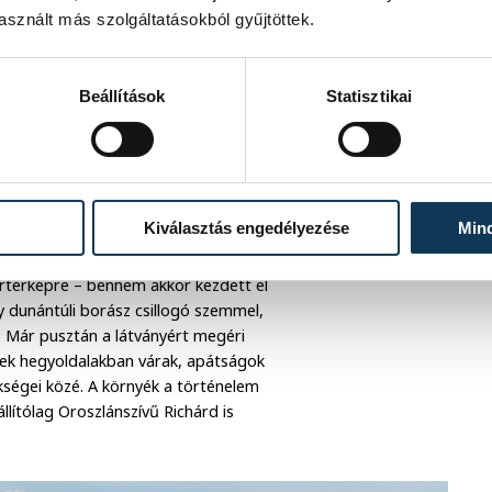
sznált más szolgáltatásokból gyűjtöttek.
tos része a helyi kultúrának, hogy
Beállítások
Statisztikai
istautak biztosítanak összeköttetést,
örökség részének elismert Langhe-Roero
Kiválasztás engedélyezése
Min
rtérképre – bennem akkor kezdett el
y dunántúli borász csillogó szemmel,
 Már pusztán a látványért megéri
dek hegyoldalakban várak, apátságok
kségei közé. A környék a történelem
llítólag Oroszlánszívű Richárd is