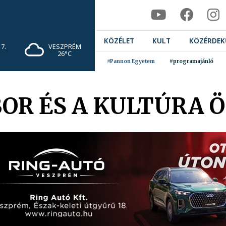
KÖZÉLET
KULT
KÖZÉRDEK
7.
VESZPRÉM
26°C
#Pannon Egyetem
#programajánló
BOR ÉS A KULTÚRA 