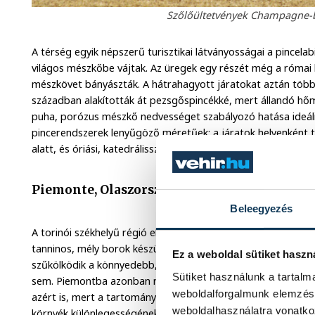
Szőlőültetvények Champagne-ba
A térség egyik népszerű turisztikai látványosságai a pincelab
világos mészkőbe vájtak. Az üregek egy részét még a római k
mészkövet bányászták. A hátrahagyott járatokat aztán több 
században alakították át pezsgőspincékké, mert állandó hő
puha, porózus mészkő nedvességet szabályozó hatása ideális
pincerendszerek lenyűgöző méretűek: a járatok helyenként 
alatt, és óriási, katedrálisszerű csarnokokban kapcsolódnak
Piemonte, Olaszország
Beleegyezés
A torinói székhelyű régió elsődleges szőlőfajtája a nebbiolo,
tanninos, mély borok készülnek, mint a világhírű Barolo és
Ez a weboldal sütiket haszn
szűkölködik a könnyedebb, gyümölcsösebb vörösborokban és a
Sütiket használunk a tartal
sem. Piemontba azonban nemcsak a kiváló minőségű borok 
weboldalforgalmunk elemzésé
azért is, mert a tartomány komplex gasztronómiai élményt k
weboldalhasználatra vonatko
környék különlegességének számító fehér szarvasgomba és a 