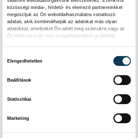
valamint weboldalforgalmunk elemzéséhez. Ezenkívül
közösségi média-, hirdető- és elemező partnereinkkel
megosztjuk az Ön weboldalhasználatra vonatkozó
adatait, akik kombinálhatják az adatokat más olyan
adatokkal, amelyeket Ön adott meg számukra vagy az
Ön által használt más szolgáltatásokból gyűjtöttek.
Hozzájárulás kiválasztása
Elengedhetetlen
Arra a kérdésre, hogy mit tanult magáról a
rendezés során, így felelt:
Beállítások
„Megerősítést kaptam: többek között
azért kezdtem el anno a színházzal
Statisztikai
foglalkozni, mert ez az emberi természet
tanulmányozásáról szól. Ennek sosincs
Marketing
vége. Ha néha adódik lehetőség, hogy
színészekkel dolgozhassak, az még mindig