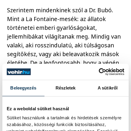
Szerintem mindenkinek szól a Dr. Bubó.
Mint a La Fontaine-mesék: az állatok
történetei emberi gyarlóságokat,
jellemhibákat világítanak meg. Mindig van
valaki, aki rosszindulatú, aki túlságosan
segítőkész, vagy aki beleavatkozik mások
életébe. De a legfontosabb, hogy a végén
ezek a lények mégis képesek együvé
tartozni, és mindennek ellenére együtt
lenni.”
Beleegyezés
Részletek
A sütikről
Ez a weboldal sütiket használ
Sütiket használunk a tartalmak és hirdetések személyre
szabásához, közösségi funkciók biztosításához,