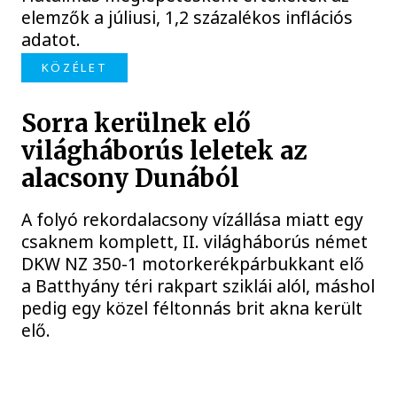
elemzők a júliusi, 1,2 százalékos inflációs
adatot.
KÖZÉLET
Sorra kerülnek elő
világháborús leletek az
alacsony Dunából
A folyó rekordalacsony vízállása miatt egy
csaknem komplett, II. világháborús német
DKW NZ 350-1 motorkerékpárbukkant elő
a Batthyány téri rakpart sziklái alól, máshol
pedig egy közel féltonnás brit akna került
elő.