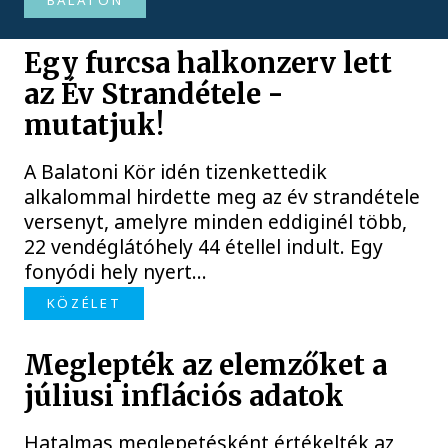
BALATON
Egy furcsa halkonzerv lett
az Év Strandétele -
mutatjuk!
A Balatoni Kör idén tizenkettedik
alkalommal hirdette meg az év strandétele
versenyt, amelyre minden eddiginél több,
22 vendéglátóhely 44 étellel indult. Egy
fonyódi hely nyert...
KÖZÉLET
Meglepték az elemzőket a
júliusi inflációs adatok
Hatalmas meglepetésként értékelték az