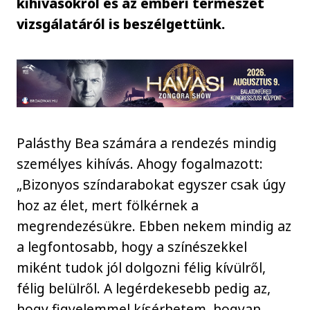
kihívásokról és az emberi természet
vizsgálatáról is beszélgettünk.
Palásthy Bea számára a rendezés mindig
személyes kihívás. Ahogy fogalmazott:
„Bizonyos színdarabokat egyszer csak úgy
hoz az élet, mert fölkérnek a
megrendezésükre. Ebben nekem mindig az
a legfontosabb, hogy a színészekkel
miként tudok jól dolgozni félig kívülről,
félig belülről. A legérdekesebb pedig az,
hogy figyelemmel kísérhetem, hogyan