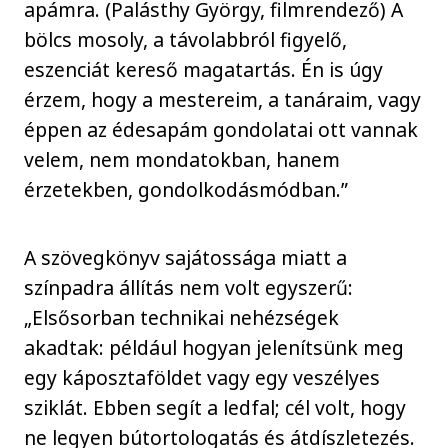
apámra. (Palásthy György, filmrendező) A
bölcs mosoly, a távolabbról figyelő,
eszenciát kereső magatartás. Én is úgy
érzem, hogy a mestereim, a tanáraim, vagy
éppen az édesapám gondolatai ott vannak
velem, nem mondatokban, hanem
érzetekben, gondolkodásmódban.”
A szövegkönyv sajátossága miatt a
színpadra állítás nem volt egyszerű:
„Elsősorban technikai nehézségek
akadtak: például hogyan jelenítsünk meg
egy káposztaföldet vagy egy veszélyes
sziklát. Ebben segít a ledfal; cél volt, hogy
ne legyen bútortologatás és átdíszletezés.