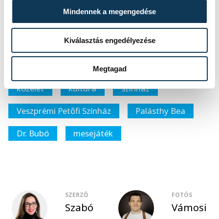
érdekel. Ezért érdemes csinálni.”
Mindennek a megengedése
Kiválasztás engedélyezése
Az előadásról bővebben
itt
olvashat.
Megtagad
közélet
kultúra
színház
Veszprémi Petőfi Színház
Palásthy Bea
Dr. Bubó
mesejáték
SZERZŐ
FOTÓS
Szabó
Vámosi