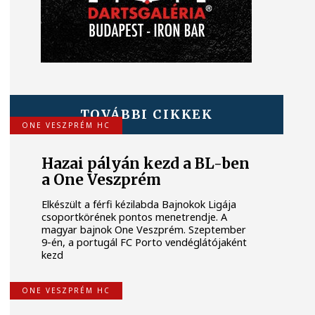
TOVÁBBI CIKKEK
ONE VESZPRÉM HC
Hazai pályán kezd a BL-ben
a One Veszprém
Elkészült a férfi kézilabda Bajnokok Ligája
csoportkörének pontos menetrendje. A
magyar bajnok One Veszprém. Szeptember
9-én, a portugál FC Porto vendéglátójaként
kezd
ONE VESZPRÉM HC