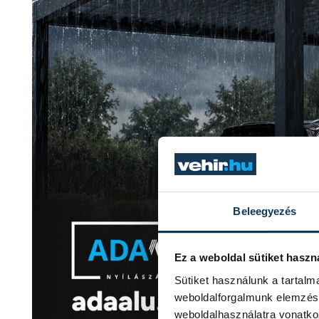
Beleegyezés
Ez a weboldal sütiket haszn
Sütiket használunk a tartal
weboldalforgalmunk elemzésé
weboldalhasználatra vonatko