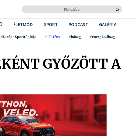
Ű
ÉLETMÓD
SPORT
PODCAST
GALÉRIA
#Európa Sportrégiója
#kék fény
#hőség
#energiaválság
EKÉNT GYŐZÖTT A