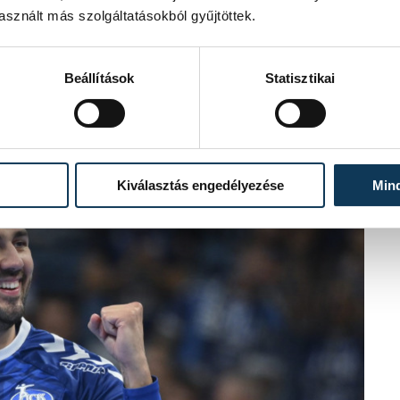
sznált más szolgáltatásokból gyűjtöttek.
Beállítások
Statisztikai
t, utóbbinak részleges izomszakadás
rsen könyök-, Casper Käll pedig
Kiválasztás engedélyezése
Min