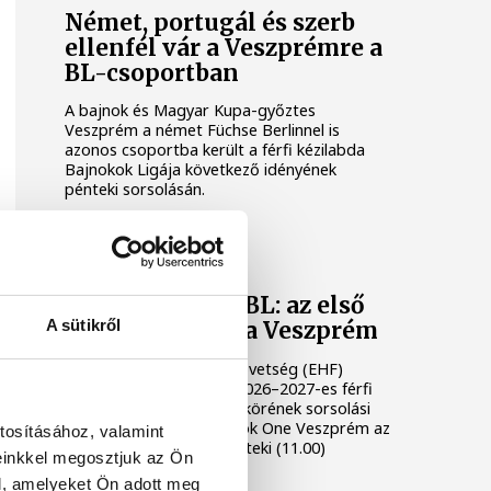
Német, portugál és szerb
ellenfél vár a Veszprémre a
BL-csoportban
A bajnok és Magyar Kupa-győztes
Veszprém a német Füchse Berlinnel is
azonos csoportba került a férfi kézilabda
Bajnokok Ligája következő idényének
pénteki sorsolásán.
ONE VESZPRÉM HC
Férfi kézilabda BL: az első
A sütikről
kalapba került a Veszprém
Az Európai Kézilabda-szövetség (EHF)
nyilvánosságra hozta a 2026–2027-es férfi
Bajnokok Ligája csoportkörének sorsolási
kalapjait. A magyar bajnok One Veszprém az
tosításához, valamint
első kalapból várja a pénteki (11.00)
einkkel megosztjuk az Ön
sorsolást.
l, amelyeket Ön adott meg