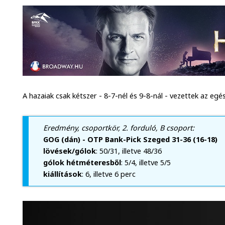
A hazaiak csak kétszer - 8-7-nél és 9-8-nál - vezettek az eg
Eredmény, csoportkör, 2. forduló, B csoport:
GOG (dán) - OTP Bank-Pick Szeged 31-36 (16-18)
lövések/gólok
: 50/31, illetve 48/36
gólok hétméteresből
: 5/4, illetve 5/5
kiállítások
: 6, illetve 6 perc