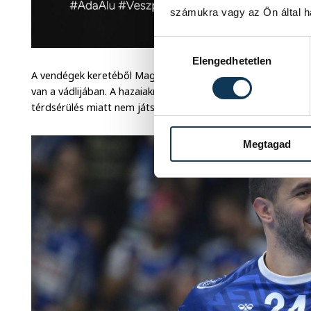
számukra vagy az Ön által ha
Hozzájárulás kiválasztása
Elengedhetetlen
A vendégek keretéből Magnus Röd és Bodó Richárd hiányzot
van a vádlijában. A hazaiaknál Óli Mittún váll-, Frederik Pete
térdsérülés miatt nem játszhatott.
Megtagad