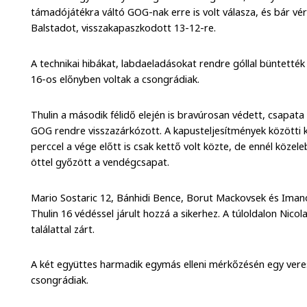
támadójátékra váltó GOG-nak erre is volt válasza, és bár vér
Balstadot, visszakapaszkodott 13-12-re.
A technikai hibákat, labdaeladásokat rendre góllal büntetté
16-os előnyben voltak a csongrádiak.
Thulin a második félidő elején is bravúrosan védett, csapata 
GOG rendre visszazárkózott. A kapusteljesítmények közötti 
perccel a vége előtt is csak kettő volt közte, de ennél közel
öttel győzött a vendégcsapat.
Mario Sostaric 12, Bánhidi Bence, Borut Mackovsek és Imanol
Thulin 16 védéssel járult hozzá a sikerhez. A túloldalon Nicol
találattal zárt.
A két együttes harmadik egymás elleni mérkőzésén egy ver
csongrádiak.