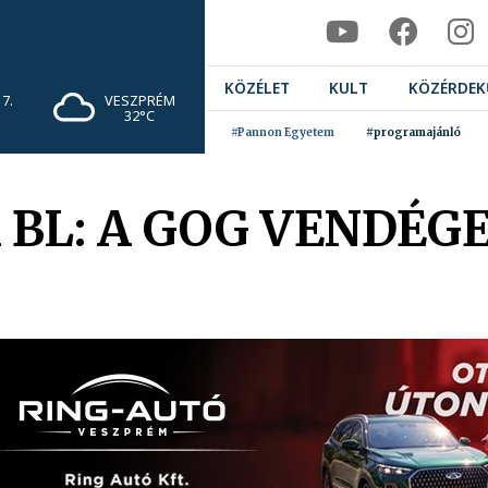
KÖZÉLET
KULT
KÖZÉRDEK
7.
VESZPRÉM
32°C
#Pannon Egyetem
#programajánló
 BL: A GOG VENDÉG