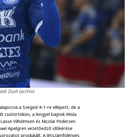
di Zsolt (archív)
 alapozva a Szeged 4-1-re ellépett, de a
 csütörtökön, a lengyel bajnok Wisla
, Lasse Vilhelmsen és Nicolai Pedersen
chael Apelgren vezetőedző időkérése
 sorozatot produkált. A létszámfölényes