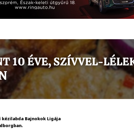
i kézilabda Bajnokok Ligája
ndborgban.