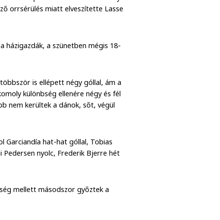
ző orrsérülés miatt elveszítette Lasse
k a házigazdák, a szünetben mégis 18-
többször is ellépett négy góllal, ám a
komoly különbség ellenére négy és fél
ebb nem kerültek a dánok, sőt, végül
 Garciandía hat-hat góllal, Tobias
ai Pedersen nyolc, Frederik Bjerre hét
eség mellett másodszor győztek a