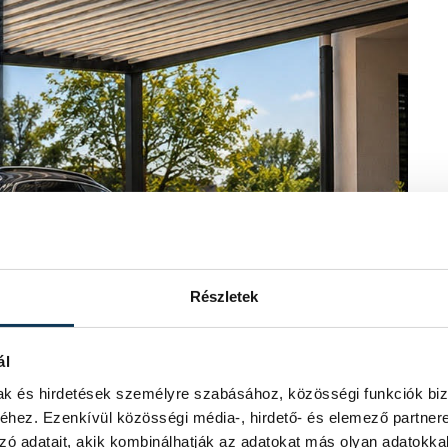
Részletek
ál
mak és hirdetések személyre szabásához, közösségi funkciók biz
hez. Ezenkívül közösségi média-, hirdető- és elemező partner
zó adatait, akik kombinálhatják az adatokat más olyan adatokka