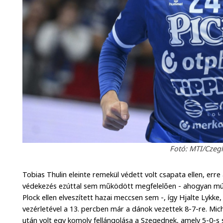
Fotó: MTI/Czeglé
Tobias Thulin eleinte remekül védett volt csapata ellen, erre
védekezés ezúttal sem működött megfelelően - ahogyan múlt
Plock ellen elveszített hazai meccsen sem -, így Hjalte Lykke
vezérletével a 13. percben már a dánok vezettek 8-7-re. Mi
után volt egy komoly fellángolása a Szegednek, amely 5-0-s