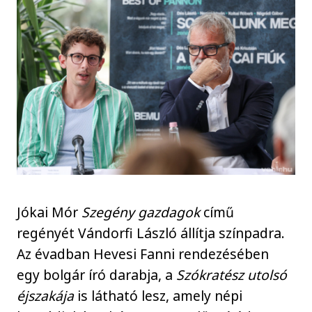
Jókai Mór
Szegény gazdagok
című
regényét Vándorfi László állítja színpadra.
Az évadban Hevesi Fanni rendezésében
egy bolgár író darabja, a
Szókratész utolsó
éjszakája
is látható lesz, amely népi