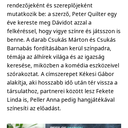
rendezőjeként és szereplőjeként
mutatkozik be: a szerző, Peter Quilter egy
éve kereste meg Dávidot azzal a
felkéréssel, hogy vigye színre és játsszon is
benne. A darab Csukás Márton és Csukás
Barnabás fordításában kerül színpadra,
témája az álhírek világa és az igazság
keresése, miközben a komédia eszközeivel
szórakoztat. A címszerepet Kékesi Gábor
alakítja, aki hosszabb idő után tér vissza a
társulathoz, partnerei között lesz Fekete
Linda is, Peller Anna pedig hangjátékával
színesíti az előadást.