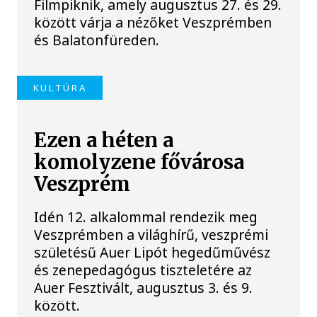
Filmpiknik, amely augusztus 27. és 29.
között várja a nézőket Veszprémben
és Balatonfüreden.
KULTÚRA
Ezen a héten a
komolyzene fővárosa
Veszprém
Idén 12. alkalommal rendezik meg
Veszprémben a világhírű, veszprémi
születésű Auer Lipót hegedűművész
és zenepedagógus tiszteletére az
Auer Fesztivált, augusztus 3. és 9.
között.