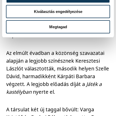
ismét színvonalas programot ígér, a 19.
Veszprémi Tavaszi Fesztivál pedig először
Kiválasztás engedélyezése
tematikus jelleggel, „Életfa” címmel valósul
meg a nemzetközi színházi világnaphoz
Megtagad
kapcsolódva.
Az elmúlt évadban a közönség szavazatai
alapján a legjobb színésznek Keresztesi
Lászlót választották, második helyen Szelle
Dávid, harmadikként Kárpáti Barbara
végzett. A legjobb előadás díját a
Játék a
kastélyban
nyerte el.
A társulat két új taggal bővült: Varga