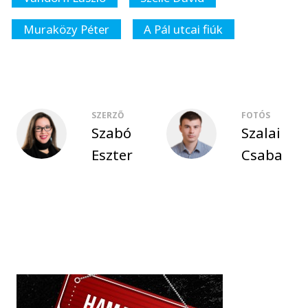
Muraközy Péter
A Pál utcai fiúk
SZERZŐ
FOTÓS
Szabó
Szalai
Eszter
Csaba