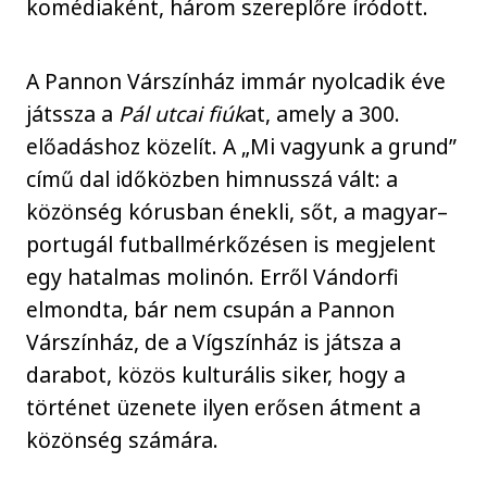
komédiaként, három szereplőre íródott.
A Pannon Várszínház immár nyolcadik éve
játssza a
Pál utcai fiúk
at, amely a 300.
előadáshoz közelít. A „Mi vagyunk a grund”
című dal időközben himnusszá vált: a
közönség kórusban énekli, sőt, a magyar–
portugál futballmérkőzésen is megjelent
egy hatalmas molinón. Erről Vándorfi
elmondta, bár nem csupán a Pannon
Várszínház, de a Vígszínház is játsza a
darabot, közös kulturális siker, hogy a
történet üzenete ilyen erősen átment a
közönség számára.