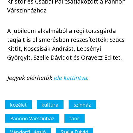
Kristóf és Csabai Pál csatlakozott a Pannon
Várszínházhoz.
A jubileum alkalmából a régi törzsgárda
tagjait is elismerésben részesítették: Szűcs
Kittit, Koscsisák Andrást, Lepsényi
Györgyit, Szelle Dávidot és Oravecz Editet.
Jegyek elérhetők
ide kattintva
.
közélet
kultúra
színház
Pannon Várszínház
tánc
Vándorfi László
Szelle Dávid