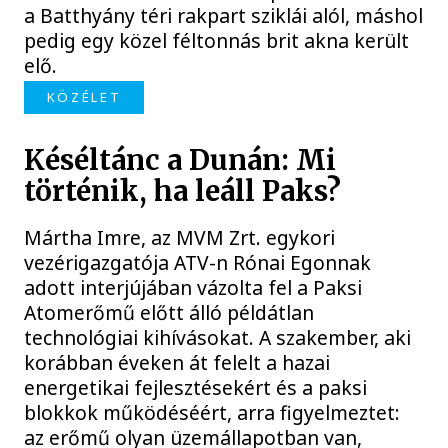
a Batthyány téri rakpart sziklái alól, máshol
pedig egy közel féltonnás brit akna került
elő.
KÖZÉLET
Késéltánc a Dunán: Mi
történik, ha leáll Paks?
Mártha Imre, az MVM Zrt. egykori
vezérigazgatója ATV-n Rónai Egonnak
adott interjújában vázolta fel a Paksi
Atomerőmű előtt álló példátlan
technológiai kihívásokat. A szakember, aki
korábban éveken át felelt a hazai
energetikai fejlesztésekért és a paksi
blokkok működéséért, arra figyelmeztet:
az erőmű olyan üzemállapotban van,