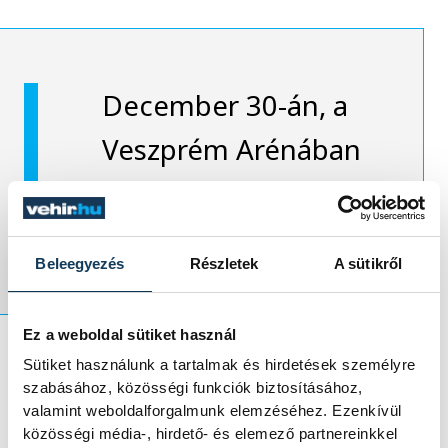
December 30-án, a
Veszprém Arénában
játsszák
A Pál utcai
fiúk
at.
Beleegyezés
Részletek
A sütikről
Ez a weboldal sütiket használ
Sütiket használunk a tartalmak és hirdetések személyre
2026 elejétől megalakul a Pannon Stúdió,
szabásához, közösségi funkciók biztosításához,
ahol kamaraszínházi előadások kapnak
valamint weboldalforgalmunk elemzéséhez. Ezenkívül
közösségi média-, hirdető- és elemező partnereinkkel
helyet. Ez a tér már bejáratott, hiszen a