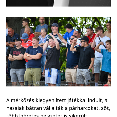
A mérkőzés kiegyenlített játékkal indult, a
hazaiak bátran vállalták a párharcokat, sőt,
több ígéretes helyzetet is sikerült