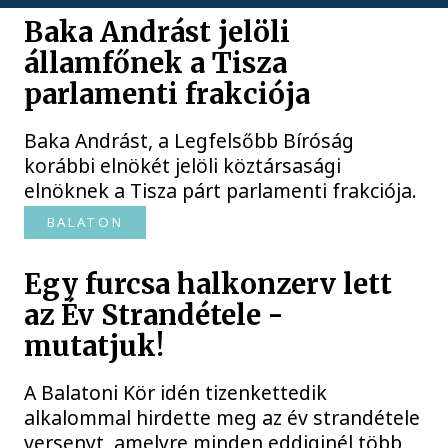
Baka Andrást jelöli
államfőnek a Tisza
parlamenti frakciója
Baka Andrást, a Legfelsőbb Bíróság
korábbi elnökét jelöli köztársasági
elnöknek a Tisza párt parlamenti frakciója.
BALATON
Egy furcsa halkonzerv lett
az Év Strandétele -
mutatjuk!
A Balatoni Kör idén tizenkettedik
alkalommal hirdette meg az év strandétele
versenyt, amelyre minden eddiginél több,