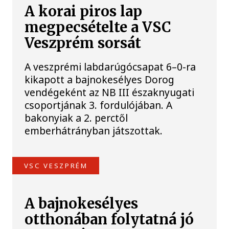
A korai piros lap
megpecsételte a VSC
Veszprém sorsát
A veszprémi labdarúgócsapat 6–0-ra
kikapott a bajnokesélyes Dorog
vendégeként az NB III északnyugati
csoportjának 3. fordulójában. A
bakonyiak a 2. perctől
emberhátrányban játszottak.
VSC VESZPRÉM
A bajnokesélyes
otthonában folytatná jó