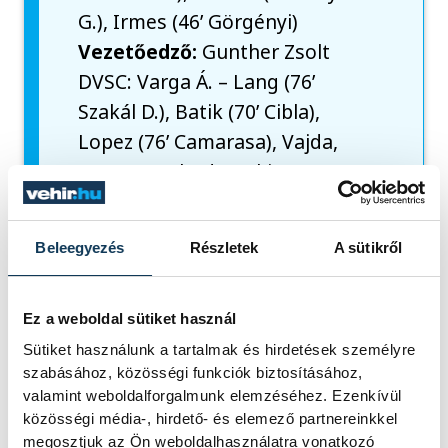
G.), Irmes (46’ Görgényi)
Vezetőedző:
Gunther Zsolt
DVSC: Varga Á. – Lang (76’
Szakál D.), Batik (70’ Cibla),
Lopez (76’ Camarasa), Vajda,
Tercza, Szuhodovszki,
Hofmann, Bermejo, Komáromi
(65’ Sissoko), Bárány (65’ Djokic)
Beleegyezés
Részletek
A sütikről
Vezetőedző:
Sergio Navarro
Gólszerzők:
Komáromi Gy. (35.),
Bárány D. (63. – büntetőből)
Ez a weboldal sütiket használ
Sütiket használunk a tartalmak és hirdetések személyre
szabásához, közösségi funkciók biztosításához,
valamint weboldalforgalmunk elemzéséhez. Ezenkívül
GALÉRIA
közösségi média-, hirdető- és elemező partnereinkkel
Magyar Kupa: VSC Veszprém–
megosztjuk az Ön weboldalhasználatra vonatkozó