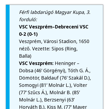
Férfi labdarúgó Magyar Kupa, 3.
forduló:
VSC Veszprém–Debreceni VSC
0-2 (0-1)
Veszprém, Városi Stadion, 1650
néző. Vezette: Sipos (Ring,
Balla)
VSC Veszprém:
Heninger –
Dobsa (46’ Görgényi), Tóth G. Á.,
Dömötör, Baldauf (76’ Szakál D.),
Somogyi (81’ Molnár L.), Volter
(77’ Szűcs Á.), Molnár B. (85’
Molnár L.), Berzsenyi (63’
Horváth B.), Kiss M. (77’ Mayer