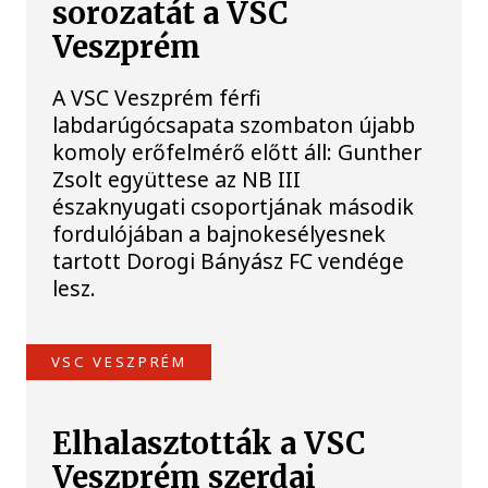
sorozatát a VSC
Veszprém
A VSC Veszprém férfi
labdarúgócsapata szombaton újabb
komoly erőfelmérő előtt áll: Gunther
Zsolt együttese az NB III
északnyugati csoportjának második
fordulójában a bajnokesélyesnek
tartott Dorogi Bányász FC vendége
lesz.
VSC VESZPRÉM
Elhalasztották a VSC
Veszprém szerdai