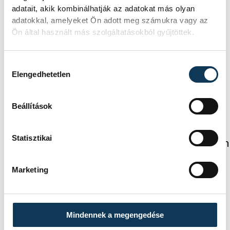
13 kép
adatait, akik kombinálhatják az adatokat más olyan
Debreceni VSC 0-2 (0-1)
adatokkal, amelyeket Ön adott meg számukra vagy az
Ön által használt más szolgáltatásokból gyűjtöttek.
sport
labdarúgás
VSC Veszprém
Hozzájárulás kiválasztása
Elengedhetetlen
Beállítások
FOTÓS
SZERZŐ
Statisztikai
Baumann
vehir.hu
Béla
Marketing
Események
Mindennek a megengedése