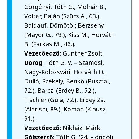
Görgényi, Tóth G., Molnár B.,
Volter, Baján (Szűcs Á., 63.),
Baldauf, Dömötör, Berzsenyi
(Mayer G., 79.), Kiss M., Horváth
B. (Farkas M., 46.).
Vezetőedző
: Gunther Zsolt
Dorog
: Tóth G. V. – Szamosi,
Nagy-Kolozsvári, Horváth O.,
Dulló, Székely, Benkő (Pusztai,
72.), Barczi (Erdey B., 72.),
Tischler (Gula, 72.), Erdey Zs.
(Alarishi, 89.), Koman (Klausz,
91.).
Vezetőedző
: Nikházi Márk.
Gólszerző
: Tóth G. (24. – öngól)