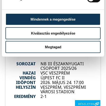
CSOPORT 2025/26
HAZAI
BUDAÖRS
VENDÉG
VSC VESZPRÉM
IDŐPONT
2026. MÁJUS 17. 17:00
Mindennek a megengedése
HELYSZÍN
BUDAÖRS, BUDAÖRSI
VÁROSI STADION
EREDMÉNY
5-1
Kiválasztás engedélyezése
RÉSZLETEK
Megtagad
SOROZAT
NB III ÉSZAKNYUGATI
CSOPORT 2025/26
HAZAI
VSC VESZPRÉM
VENDÉG
ÚJPEST FC II
IDŐPONT
2026. MÁJUS 24. 17:00
HELYSZÍN
VESZPRÉM, VESZPRÉMI
VÁROSI STADION
EREDMÉNY
2-1
RÉSZLETEK