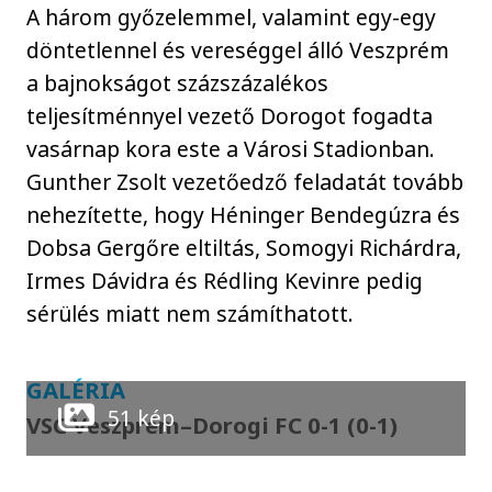
A három győzelemmel, valamint egy-egy
döntetlennel és vereséggel álló Veszprém
a bajnokságot százszázalékos
teljesítménnyel vezető Dorogot fogadta
vasárnap kora este a Városi Stadionban.
Gunther Zsolt vezetőedző feladatát tovább
nehezítette, hogy Héninger Bendegúzra és
Dobsa Gergőre eltiltás, Somogyi Richárdra,
Irmes Dávidra és Rédling Kevinre pedig
sérülés miatt nem számíthatott.
GALÉRIA
51 kép
VSC Veszprém–Dorogi FC 0-1 (0-1)