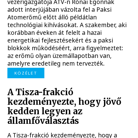
vezérigazgatója ATV-n Rónai Egonnak
adott interjújában vázolta fel a Paksi
Atomerőmű előtt álló példátlan
technológiai kihívásokat. A szakember, aki
korábban éveken át felelt a hazai
energetikai fejlesztésekért és a paksi
blokkok működéséért, arra figyelmeztet:
az erőmű olyan üzemállapotban van,
amelyre eredetileg nem tervezték.
KÖZÉLET
A Tisza-frakció
kezdeményezte, hogy jövő
kedden legyen az
államfőválasztás
A Tisza-frakció kezdeményezte, hogy a