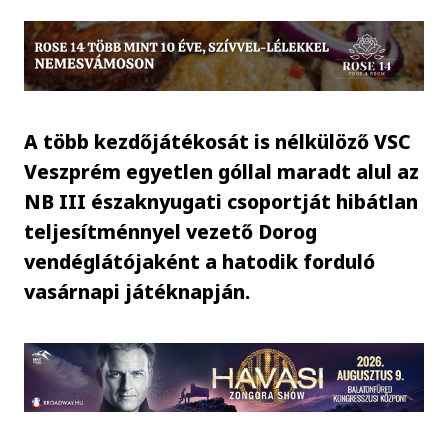
A több kezdőjátékosát is nélkülöző VSC
Veszprém egyetlen góllal maradt alul az
NB III északnyugati csoportját hibátlan
teljesítménnyel vezető Dorog
vendéglátójaként a hatodik forduló
vasárnapi játéknapján.