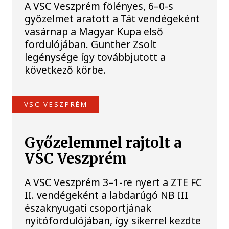
A VSC Veszprém fölényes, 6–0-s
győzelmet aratott a Tát vendégeként
vasárnap a Magyar Kupa első
fordulójában. Gunther Zsolt
legénysége így továbbjutott a
következő körbe.
VSC VESZPRÉM
Győzelemmel rajtolt a
VSC Veszprém
A VSC Veszprém 3–1-re nyert a ZTE FC
II. vendégeként a labdarúgó NB III
északnyugati csoportjának
nyitófordulójában, így sikerrel kezdte