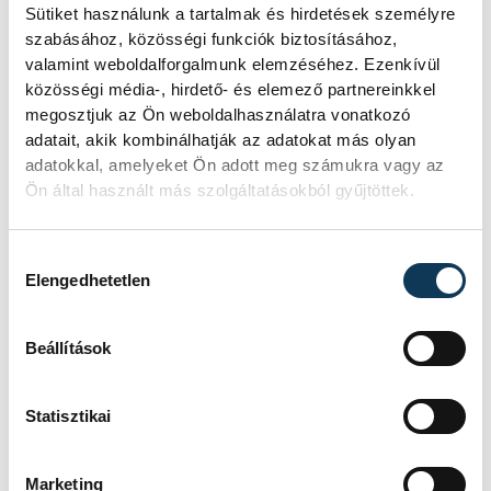
Sütiket használunk a tartalmak és hirdetések személyre
szabásához, közösségi funkciók biztosításához,
KORÁBBI ESEMÉNYEK BETÖLTÉSE
valamint weboldalforgalmunk elemzéséhez. Ezenkívül
közösségi média-, hirdető- és elemező partnereinkkel
megosztjuk az Ön weboldalhasználatra vonatkozó
adatait, akik kombinálhatják az adatokat más olyan
adatokkal, amelyeket Ön adott meg számukra vagy az
SOROZAT
NB III ÉSZAKNYUGATI
CSOPORT 2025/26
Ön által használt más szolgáltatásokból gyűjtöttek.
HAZAI
VSC VESZPRÉM
VENDÉG
PUSKÁS AKADÉMIA FC II
IDŐPONT
2026. MÁJUS 10. 17:00
Hozzájárulás kiválasztása
HELYSZÍN
VESZPRÉM, VESZPRÉMI
Elengedhetetlen
VÁROSI STADION
EREDMÉNY
2-1
Beállítások
RÉSZLETEK
Statisztikai
SOROZAT
NB III ÉSZAKNYUGATI
Marketing