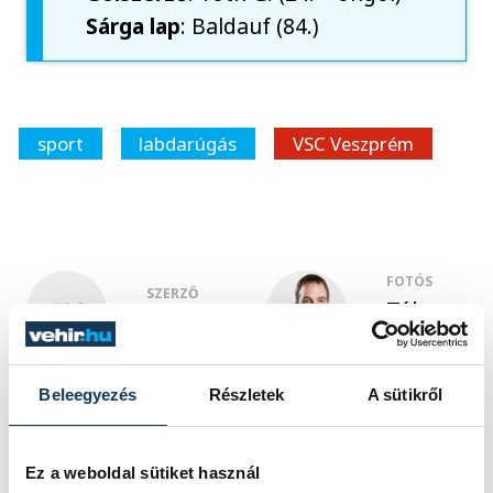
Sárga lap
: Baldauf (84.)
sport
labdarúgás
VSC Veszprém
FOTÓS
SZERZŐ
Tál
vehir.hu
Dominik
Beleegyezés
Részletek
A sütikről
Események
Ez a weboldal sütiket használ