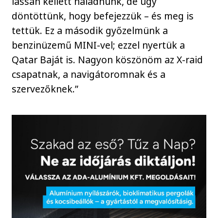
lassan kellett haladnunk, de úgy
döntöttünk, hogy befejezzük – és meg is
tettük. Ez a második győzelmünk a
benzinüzemű MINI-vel; ezzel nyertük a
Qatar Baját is. Nagyon köszönöm az X-raid
csapatnak, a navigátoromnak és a
szervezőknek.”