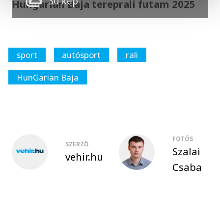
30 kép
Hungarian Baja tereprali futam 2025
sport
autósport
rali
HunGarian Baja
FOTÓS
SZERZŐ
Szalai
vehir.hu
Csaba