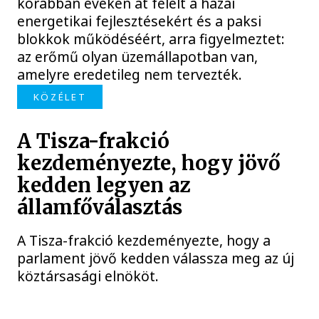
korábban éveken át felelt a hazai
energetikai fejlesztésekért és a paksi
blokkok működéséért, arra figyelmeztet:
az erőmű olyan üzemállapotban van,
amelyre eredetileg nem tervezték.
KÖZÉLET
A Tisza-frakció
kezdeményezte, hogy jövő
kedden legyen az
államfőválasztás
A Tisza-frakció kezdeményezte, hogy a
parlament jövő kedden válassza meg az új
köztársasági elnököt.