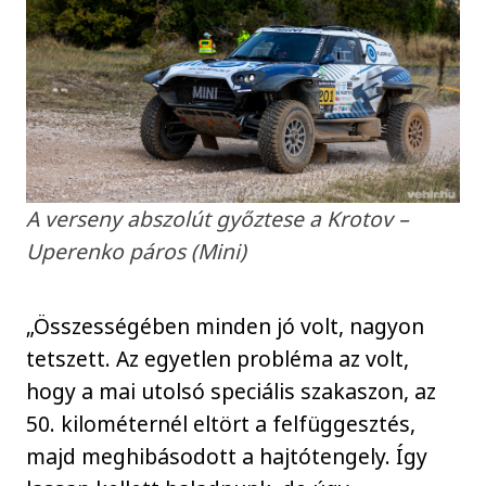
A verseny abszolút győztese a Krotov –
Uperenko páros (Mini)
„Összességében minden jó volt, nagyon
tetszett. Az egyetlen probléma az volt,
hogy a mai utolsó speciális szakaszon, az
50. kilométernél eltört a felfüggesztés,
majd meghibásodott a hajtótengely. Így