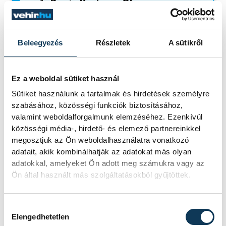
1.
Denis Krotov – Oleg
Uperenko
(Mini John Cooper
Works Rally+)
5:20:07.5
Beleegyezés
Részletek
A sütikről
2.
Wlodzimierz Grajek – Michal
Golaniewski
(Toyota
Hilux)
+0:00:14.5
Ez a weboldal sütiket használ
3.
Paul Spierings – Mark
Sütiket használunk a tartalmak és hirdetések személyre
szabásához, közösségi funkciók biztosításához,
Salomons
(Taurus T3 Max
valamint weboldalforgalmunk elemzéséhez. Ezenkívül
Evo)
+0:02:27.6
közösségi média-, hirdető- és elemező partnereinkkel
4.
Hamed Al Wahaibi – Ilka
megosztjuk az Ön weboldalhasználatra vonatkozó
adatait, akik kombinálhatják az adatokat más olyan
Minor
(BRP Can-Am Maverick
adatokkal, amelyeket Ön adott meg számukra vagy az
R)
+0:03:47.1
Ön által használt más szolgáltatásokból gyűjtöttek.
5.
Csucsu – Mesterházi Márk
(Taurus T3 Max)
+0:14:30.7
Hozzájárulás kiválasztása
6.
Molnár Balázs – Molnár
Elengedhetetlen