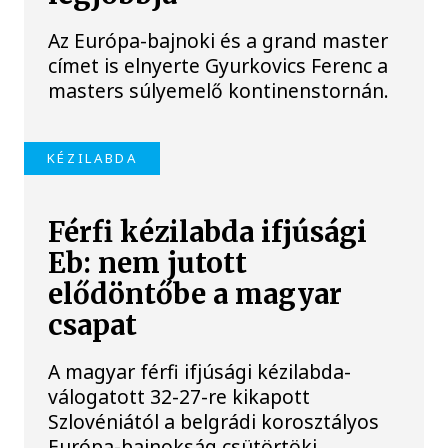
Az Európa-bajnoki és a grand master
címet is elnyerte Gyurkovics Ferenc a
masters súlyemelő kontinenstornán.
KÉZILABDA
Férfi kézilabda ifjúsági
Eb: nem jutott
elődöntőbe a magyar
csapat
A magyar férfi ifjúsági kézilabda-
válogatott 32-27-re kikapott
Szlovéniától a belgrádi korosztályos
Európa-bajnokság csütörtöki