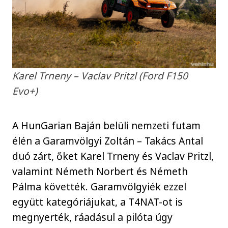
Karel Trneny – Vaclav Pritzl (Ford F150
Evo+)
A HunGarian Baján belüli nemzeti futam
élén a Garamvölgyi Zoltán – Takács Antal
duó zárt, őket Karel Trneny és Vaclav Pritzl,
valamint Németh Norbert és Németh
Pálma követték. Garamvölgyiék ezzel
együtt kategóriájukat, a T4NAT-ot is
megnyerték, ráadásul a pilóta úgy