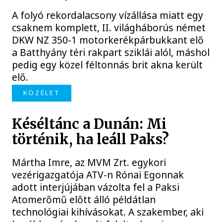
A folyó rekordalacsony vízállása miatt egy
csaknem komplett, II. világháborús német
DKW NZ 350-1 motorkerékpárbukkant elő
a Batthyány téri rakpart sziklái alól, máshol
pedig egy közel féltonnás brit akna került
elő.
KÖZÉLET
Késéltánc a Dunán: Mi
történik, ha leáll Paks?
Mártha Imre, az MVM Zrt. egykori
vezérigazgatója ATV-n Rónai Egonnak
adott interjújában vázolta fel a Paksi
Atomerőmű előtt álló példátlan
technológiai kihívásokat. A szakember, aki