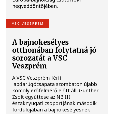
negyeddöntőjében.
VSC VESZPRÉM
A bajnokesélyes
otthonában folytatná jó
sorozatát a VSC
Veszprém
A VSC Veszprém férfi
labdarúgócsapata szombaton újabb
komoly erőfelmérő előtt áll: Gunther
Zsolt együttese az NB III
északnyugati csoportjának második
fordulójában a bajnokesélyesnek