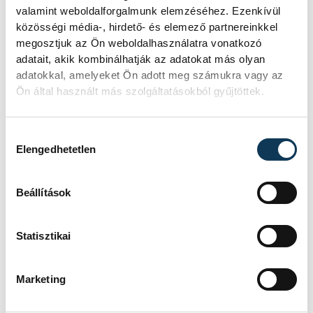
sokáig Kovácsik akadályozta meg a szépítő
valamint weboldalforgalmunk elemzéséhez. Ezenkívül
gól megszerzésében, a 96. percben pedig
közösségi média-, hirdető- és elemező partnereinkkel
megosztjuk az Ön weboldalhasználatra vonatkozó
már ő is kevésnek bizonyult ehhez.
adatait, akik kombinálhatják az adatokat más olyan
adatokkal, amelyeket Ön adott meg számukra vagy az
Ön által használt más szolgáltatásokból gyűjtöttek.
sport
ország-világ
labdarúgás
Hozzájárulás kiválasztása
Elengedhetetlen
Beállítások
SZERZŐ
vehir.hu
Statisztikai
Marketing