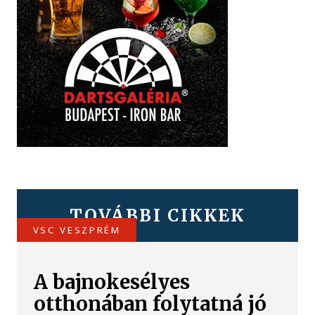
TOVÁBBI CIKKEK
VSC VESZPRÉM
A bajnokesélyes
otthonában folytatná jó