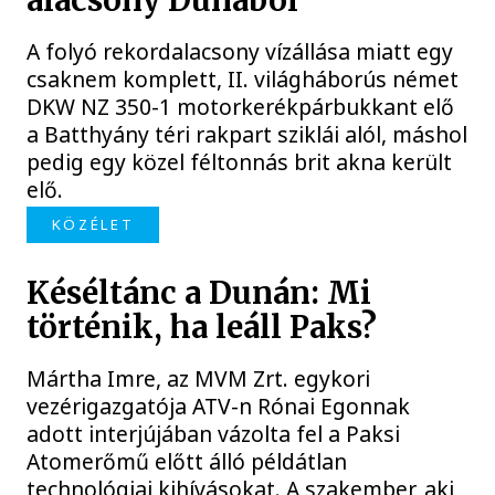
alacsony Dunából
A folyó rekordalacsony vízállása miatt egy
csaknem komplett, II. világháborús német
DKW NZ 350-1 motorkerékpárbukkant elő
a Batthyány téri rakpart sziklái alól, máshol
pedig egy közel féltonnás brit akna került
elő.
KÖZÉLET
Késéltánc a Dunán: Mi
történik, ha leáll Paks?
Mártha Imre, az MVM Zrt. egykori
vezérigazgatója ATV-n Rónai Egonnak
adott interjújában vázolta fel a Paksi
Atomerőmű előtt álló példátlan
technológiai kihívásokat. A szakember, aki