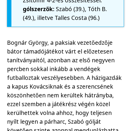
Zsitomir 4-2-es összesítéssel.
gólszerzők:
Szabó (39.), Tóth B.
(49.), illetve Talles Costa (96.)
Bognár György, a paksiak vezetőedzője
bátor támadójátékot várt el előzetesen
tanítványaitól, azonban az első negyven
percben sokkal inkább a vendégek
futballoztak veszélyesebben. A házigazdák
a kapus Kovácsiknak és a szerencsének
köszönhetően nem kerültek hátrányba,
ezzel szemben a játékrész végén közel
kerülhettek volna ahhoz, hogy teljesen
nyílt legyen a párharc, Szabó gólját
követően szinte azonnal megduplázhatta