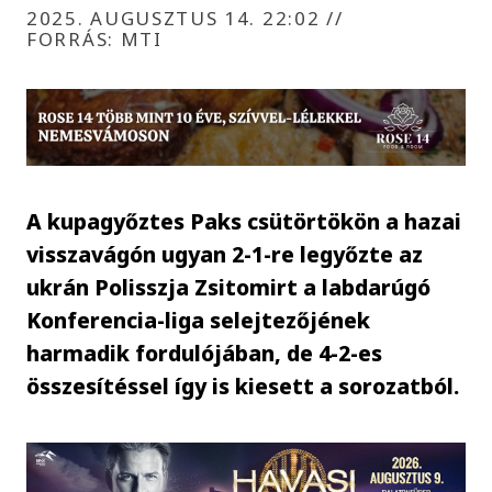
2025. AUGUSZTUS 14. 22:02
//
FORRÁS: MTI
A kupagyőztes Paks csütörtökön a hazai
visszavágón ugyan 2-1-re legyőzte az
ukrán Polisszja Zsitomirt a labdarúgó
Konferencia-liga selejtezőjének
harmadik fordulójában, de 4-2-es
összesítéssel így is kiesett a sorozatból.