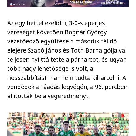
Az egy héttel ezelőtti, 3-0-s eperjesi
vereséget követően Bognár György
vezetőedző együttese a második félidő
elejére Szabó János és Tóth Barna góljaival
teljesen nyílttá tette a párharcot, és ugyan
több nagy lehetősége is volt, a
hosszabbítást már nem tudta kiharcolni. A
vendégek a ráadás legvégén, a 96. percben
állították be a végeredményt.