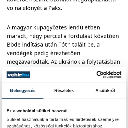
volna előnyét a Paks.
A magyar kupagyőztes lendületben
maradt, négy perccel a fordulást követően
Böde indítása után Tóth talált be, a
vendégek pedig érezhetően
megzavarodtak. Az ukránok a folytatásban
mindent bevetettek, amikor csak lehetett,
tördelték a játékot és húzták az időt, a
Paks nagy lendülettel támadott, Zekének
Beleegyezés
Részletek
A sütikről
volt több lehetősége, a 80. percben a
kapufát találta el. Ennél közelebb nem
Ez a weboldal sütiket használ
jutott a hosszabbításhoz a Paks, az utolsó
Sütiket használunk a tartalmak és hirdetések személyre
percekben a kedvére kontrázó vendégeket
szabásához, közösségi funkciók biztosításához,