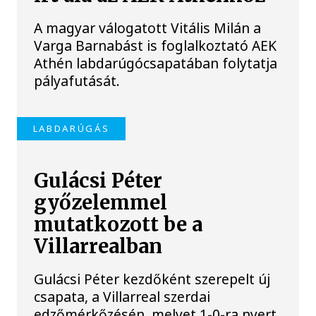
A magyar válogatott Vitális Milán a
Varga Barnabást is foglalkoztató AEK
Athén labdarúgócsapatában folytatja
pályafutását.
LABDARÚGÁS
Gulácsi Péter
győzelemmel
mutatkozott be a
Villarrealban
Gulácsi Péter kezdőként szerepelt új
csapata, a Villarreal szerdai
edzőmérkőzésén, melyet 1-0-ra nyert