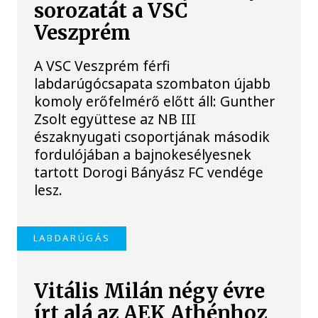
sorozatát a VSC
Veszprém
A VSC Veszprém férfi
labdarúgócsapata szombaton újabb
komoly erőfelmérő előtt áll: Gunther
Zsolt együttese az NB III
északnyugati csoportjának második
fordulójában a bajnokesélyesnek
tartott Dorogi Bányász FC vendége
lesz.
LABDARÚGÁS
Vitális Milán négy évre
írt alá az AEK Athénhoz