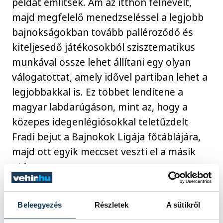
példát említsek. Ám az itthon felnevelt,
majd megfelelő menedzseléssel a legjobb
bajnokságokban tovább pallérozódó és
kiteljesedő játékosokból szisztematikus
munkával össze lehet állítani egy olyan
válogatottat, amely idővel partiban lehet a
legjobbakkal is. Ez többet lendítene a
magyar labdarúgáson, mint az, hogy a
közepes idegenlégiósokkal teletűzdelt
Fradi bejut a Bajnokok Ligája főtáblájára,
majd ott egyik meccset veszti el a másik
után.
Persze, akinek nem tetszik az új
Beleegyezés
Részletek
A sütikről
szabályozás, nem köteles követni, járhatja