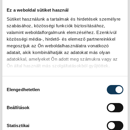
a saját útját. Vásárolhatja a közepes
Ez a weboldal sütiket használ
képességű, „nevenincs” külföldi
Sütiket használunk a tartalmak és hirdetések személyre
futballistákat, kispadoztatva a hazai fiatal,
szabásához, közösségi funkciók biztosításához,
de még kiforratlan tehetségeket. Igaz,
valamint weboldalforgalmunk elemzéséhez. Ezenkívül
akkor nem kapja meg a cirka félmilliárd
közösségi média-, hirdető- és elemező partnereinkkel
megosztjuk az Ön weboldalhasználatra vonatkozó
forintot. Erre szokták mondani, hogy:
adatait, akik kombinálhatják az adatokat más olyan
valamit valamiért...
adatokkal, amelyeket Ön adott meg számukra vagy az
Ön által használt más szolgáltatásokból gyűjtöttek.
sport
labdarúgás
Hozzájárulás kiválasztása
Elengedhetetlen
Erről jut eszembe…
jegyzet
Beállítások
Statisztikai