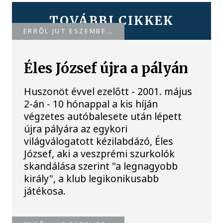
TOVÁBBI CIKKEK
ERRŐL JUT ESZEMBE…
Éles József újra a pályán
Huszonöt évvel ezelőtt - 2001. május
2-án - 10 hónappal a kis híján
végzetes autóbalesete után lépett
újra pályára az egykori
világválogatott kézilabdázó, Éles
József, aki a veszprémi szurkolók
skandálása szerint "a legnagyobb
király", a klub legikonikusabb
játékosa.