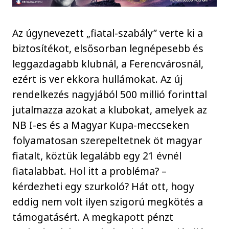
Az úgynevezett „fiatal-szabály” verte ki a
biztosítékot, elsősorban legnépesebb és
leggazdagabb klubnál, a Ferencvárosnál,
ezért is ver ekkora hullámokat. Az új
rendelkezés nagyjából 500 millió forinttal
jutalmazza azokat a klubokat, amelyek az
NB I-es és a Magyar Kupa-meccseken
folyamatosan szerepeltetnek öt magyar
fiatalt, köztük legalább egy 21 évnél
fiatalabbat. Hol itt a probléma? –
kérdezheti egy szurkoló? Hát ott, hogy
eddig nem volt ilyen szigorú megkötés a
támogatásért. A megkapott pénzt