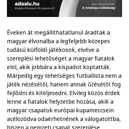
Éveken át megállíthatatlanul áradtak a
magyar élvonalba a legfeljebb közepes
tudású külföldi játékosok, elvéve a
szereplési lehetőséget a magyar fiatalok
elöl, akik jobbára a kispadot koptatták.
Márpedig egy tehetséges futballista nem a
játék nézésétől, hanem annak űzésétől fog
fejlődni és kiteljesedni. Elvileg közös érdek
lenne a fiatalok helyzetbe hozása, akik a
magyar csapatok európai kupameccsein
acélozódva odaérhetnének a válogatottba,
hiszen a nemzeti csapat szereplése