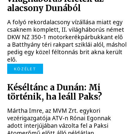
alacsony Dunából
A folyó rekordalacsony vízállása miatt egy
csaknem komplett, II. világháborús német
DKW NZ 350-1 motorkerékpárbukkant elő
a Batthyány téri rakpart sziklái alól, máshol
pedig egy közel féltonnás brit akna került
elő.
KÖZÉLET
Késéltánc a Dunán: Mi
történik, ha leáll Paks?
Mártha Imre, az MVM Zrt. egykori
vezérigazgatója ATV-n Rónai Egonnak
adott interjújában vázolta fel a Paksi
Atomerőmű előtt álló példátlan