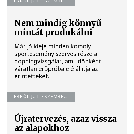
ERRŐL JUT ESZEMBE…
Nem mindig könnyű
mintát produkálni
Már jó ideje minden komoly
sportesemény szerves része a
doppingvizsgálat, ami időnként
váratlan erőpróba elé állítja az
érintetteket.
ERRŐL JUT ESZEMBE…
Újratervezés, azaz vissza
az alapokhoz