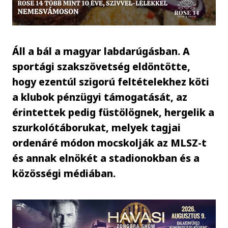
Áll a bál a magyar labdarúgásban. A
sportági szakszövetség eldöntötte,
hogy ezentúl szigorú feltételekhez köti
a klubok pénzügyi támogatását, az
érintettek pedig füstölögnek, hergelik a
szurkolótáborukat, melyek tagjai
ordenáré módon mocskolják az MLSZ-t
és annak elnökét a stadionokban és a
közösségi médiában.