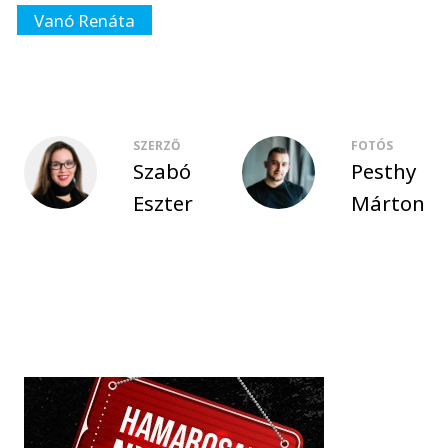
Vanó Renáta
SZERZŐ
FOTÓS
Szabó
Pesthy
Eszter
Márton