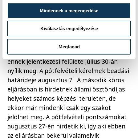
felvételiző 82 éves, aki mérnök-
Mindennek a megengedése
informatikusként kezdi meg tanulmányait
a Neumann János Egyetemen.
Kiválasztás engedélyezése
Aki nem jelentkezett, vagy nem vették fel
Megtagad
sehová, az pótfelvételin még bejuthat,
ennek jelentkezési felülete július 30-án
nyílik meg. A pótfelvételi kérelmek beadási
határideje augusztus 7. A második körös
eljárásban is hirdetnek állami ösztöndíjas
helyeket számos képzési területen, de
ekkor már mindenki csak egy szakot
jelölhet meg. A pótfelvételi pontszámokat
augusztus 27-én hirdetik ki, így aki ebben
az eljárásban bekerül valamelyik