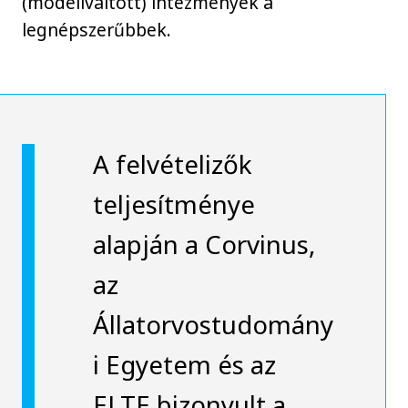
(modellváltott) intézmények a
legnépszerűbbek.
A felvételizők
teljesítménye
alapján a Corvinus,
az
Állatorvostudomány
i Egyetem és az
ELTE bizonyult a