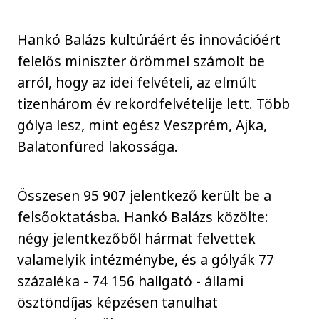
Hankó Balázs kultúráért és innovációért
felelős miniszter örömmel számolt be
arról, hogy az idei felvételi, az elmúlt
tizenhárom év rekordfelvételije lett. Több
gólya lesz, mint egész Veszprém, Ajka,
Balatonfüred lakossága.
Összesen 95 907 jelentkező került be a
felsőoktatásba. Hankó Balázs közölte:
négy jelentkezőből hármat felvettek
valamelyik intézménybe, és a gólyák 77
százaléka - 74 156 hallgató - állami
ösztöndíjas képzésen tanulhat