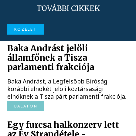
TOVÁBBI CIKKEK
KÖZÉLET
Baka Andrást jelöli
államfőnek a Tisza
parlamenti frakciója
Baka Andrást, a Legfelsőbb Bíróság
korábbi elnökét jelöli köztársasági
elnöknek a Tisza párt parlamenti frakciója.
BALATON
Egy furcsa halkonzerv lett
az Év Strandétele -