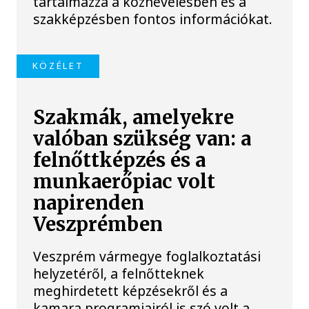
tartalmazza a köznevelésben és a
szakképzésben fontos információkat.
KÖZÉLET
Szakmák, amelyekre
valóban szükség van: a
felnőttképzés és a
munkaerőpiac volt
napirenden
Veszprémben
Veszprém vármegye foglalkoztatási
helyzetéről, a felnőtteknek
meghirdetett képzésekről és a
kamara programjairól is szó volt a