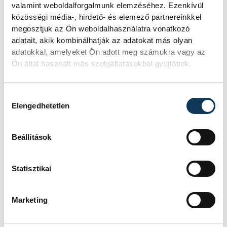
valamint weboldalforgalmunk elemzéséhez. Ezenkívül
közösségi média-, hirdető- és elemező partnereinkkel
megosztjuk az Ön weboldalhasználatra vonatkozó
adatait, akik kombinálhatják az adatokat más olyan
adatokkal, amelyeket Ön adott meg számukra vagy az
Ön által használt más szolgáltatásokból gyűjtöttek.
Hozzájárulás kiválasztása
Elengedhetetlen
Beállítások
Erősödnek a vidéki intézmények: minden
Statisztikai
második jelentkező vidéki intézménybe
iratkozhat be. Növekszik a munka mellett
tanulók száma is, az idén minden ötödik
Marketing
felvett harminc év feletti. A legidősebb