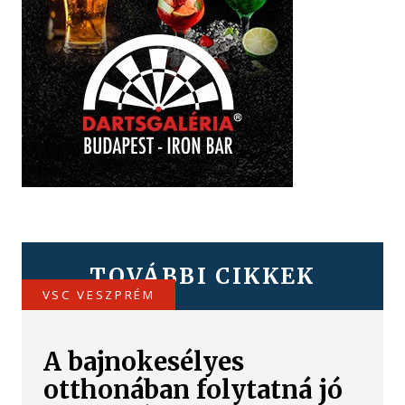
TOVÁBBI CIKKEK
VSC VESZPRÉM
A bajnokesélyes
otthonában folytatná jó