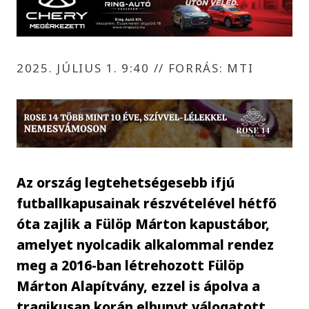
2025. JÚLIUS 1. 9:40
//
FORRÁS: MTI
Az ország legtehetségesebb ifjú
futballkapusainak részvételével hétfő
óta zajlik a Fülöp Márton kapustábor,
amelyet nyolcadik alkalommal rendez
meg a 2016-ban létrehozott Fülöp
Márton Alapítvány, ezzel is ápolva a
tragikusan korán elhunyt válogatott