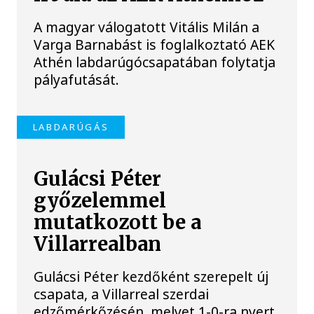
A magyar válogatott Vitális Milán a
Varga Barnabást is foglalkoztató AEK
Athén labdarúgócsapatában folytatja
pályafutását.
LABDARÚGÁS
Gulácsi Péter
győzelemmel
mutatkozott be a
Villarrealban
Gulácsi Péter kezdőként szerepelt új
csapata, a Villarreal szerdai
edzőmérkőzésén, melyet 1-0-ra nyert