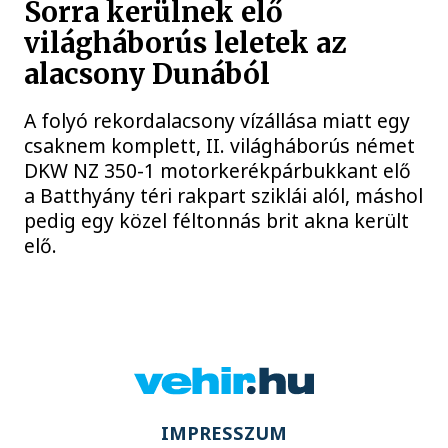
Sorra kerülnek elő
világháborús leletek az
alacsony Dunából
A folyó rekordalacsony vízállása miatt egy
csaknem komplett, II. világháborús német
DKW NZ 350-1 motorkerékpárbukkant elő
a Batthyány téri rakpart sziklái alól, máshol
pedig egy közel féltonnás brit akna került
elő.
IMPRESSZUM