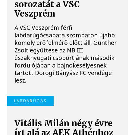
sorozatát a VSC
Veszprém
A VSC Veszprém férfi
labdarúgócsapata szombaton újabb
komoly erőfelmérő előtt áll: Gunther
Zsolt együttese az NB III
északnyugati csoportjának második
fordulójában a bajnokesélyesnek
tartott Dorogi Bányász FC vendége
lesz.
LABDARÚGÁS
Vitális Milán négy évre
írt alá az AEK Athénhoz