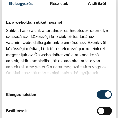
Beleegyezés
Részletek
A sütikről
sport
ország-világ
labdarúgás
Ez a weboldal sütiket használ
Magyar Labdarúgó Szövetség
Sütiket használunk a tartalmak és hirdetések személyre
szabásához, közösségi funkciók biztosításához,
Balatonfüred
valamint weboldalforgalmunk elemzéséhez. Ezenkívül
közösségi média-, hirdető- és elemező partnereinkkel
megosztjuk az Ön weboldalhasználatra vonatkozó
adatait, akik kombinálhatják az adatokat más olyan
adatokkal, amelyeket Ön adott meg számukra vagy az
Ön által használt más szolgáltatásokból gyűjtöttek.
SZERZŐ
vehir.hu
Hozzájárulás kiválasztása
Elengedhetetlen
Beállítások