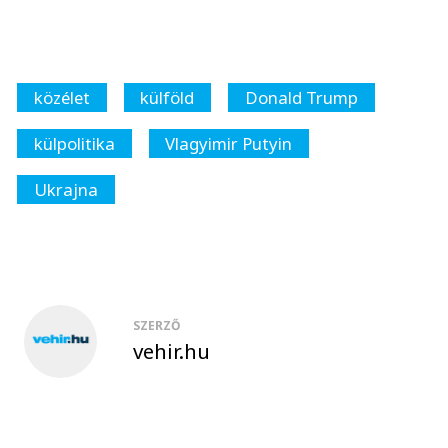
közélet
külföld
Donald Trump
külpolitika
Vlagyimir Putyin
Ukrajna
SZERZŐ
vehir.hu