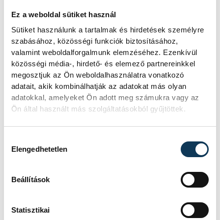
Ez a weboldal sütiket használ
Sütiket használunk a tartalmak és hirdetések személyre
szabásához, közösségi funkciók biztosításához,
valamint weboldalforgalmunk elemzéséhez. Ezenkívül
közösségi média-, hirdető- és elemező partnereinkkel
megosztjuk az Ön weboldalhasználatra vonatkozó
adatait, akik kombinálhatják az adatokat más olyan
adatokkal, amelyeket Ön adott meg számukra vagy az
Ön által használt más szolgáltatásokból gyűjtöttek.
Hozzájárulás kiválasztása
Elengedhetetlen
TOVÁBBI CIKKEK
KÖZÉLET
Beállítások
Donald Trump: létrejött
Statisztikai