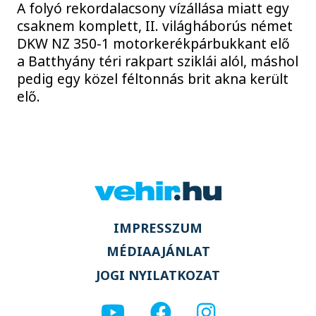
A folyó rekordalacsony vízállása miatt egy
csaknem komplett, II. világháborús német
DKW NZ 350-1 motorkerékpárbukkant elő
a Batthyány téri rakpart sziklái alól, máshol
pedig egy közel féltonnás brit akna került
elő.
IMPRESSZUM
MÉDIAAJÁNLAT
JOGI NYILATKOZAT