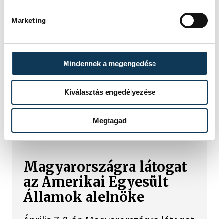
a megállapodás az
Egyesült Államok és Irán
Marketing
között
Az Egyesült Államok megkötötte a
Mindennek a megengedése
megállapodást Iránnal a konfliktus
lezárásáról - jelentette be Donald
Kiválasztás engedélyezése
Trump amerikai elnök vasárnap.
Megtagad
KÖZÉLET
Magyarországra látogat
az Amerikai Egyesült
Államok alelnöke