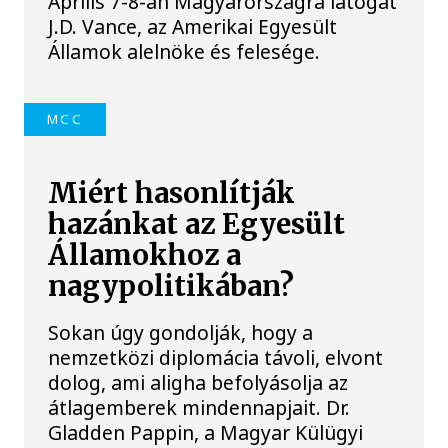
Április 7-8-án Magyarországra látogat
J.D. Vance, az Amerikai Egyesült
Államok alelnöke és felesége.
MCC
Miért hasonlítják
hazánkat az Egyesült
Államokhoz a
nagypolitikában?
Sokan úgy gondolják, hogy a
nemzetközi diplomácia távoli, elvont
dolog, ami aligha befolyásolja az
átlagemberek mindennapjait. Dr.
Gladden Pappin, a Magyar Külügyi