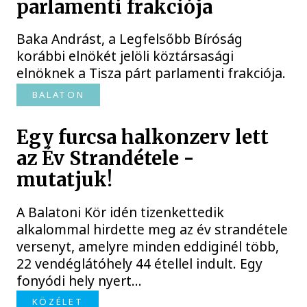
parlamenti frakciója
Baka Andrást, a Legfelsőbb Bíróság
korábbi elnökét jelöli köztársasági
elnöknek a Tisza párt parlamenti frakciója.
BALATON
Egy furcsa halkonzerv lett
az Év Strandétele -
mutatjuk!
A Balatoni Kör idén tizenkettedik
alkalommal hirdette meg az év strandétele
versenyt, amelyre minden eddiginél több,
22 vendéglátóhely 44 étellel indult. Egy
fonyódi hely nyert...
KÖZÉLET