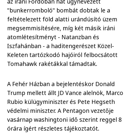
az iráni Fordóban hat úgynevezett
"bunkerromboló" bombát dobtak le a
feltételezett föld alatti urándúsító üzem
megsemmisítésére, míg két másik iráni
atomlétesítményt - Natanzban és
Iszfahánban - a haditengerészet Közel-
Keleten tartózkodó hajóiról felbocsátott
Tomahawk rakétákkal támadtak.
A Fehér Házban a bejelentéskor Donald
Trump mellett állt JD Vance alelnök, Marco
Rubio külügyminiszter és Pete Hegseth
védelmi miniszter. A Pentagon vezetője
vasárnap washingtoni idő szerint reggel 8
órára ígért részletes tájékoztatót.