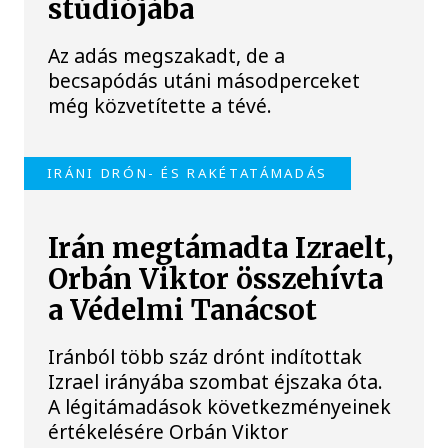
stúdiójába
Az adás megszakadt, de a
becsapódás utáni másodperceket
még közvetítette a tévé.
IRÁNI DRÓN- ÉS RAKÉTATÁMADÁS
Irán megtámadta Izraelt,
Orbán Viktor összehívta
a Védelmi Tanácsot
Iránból több száz drónt indítottak
Izrael irányába szombat éjszaka óta.
A légitámadások következményeinek
értékelésére Orbán Viktor