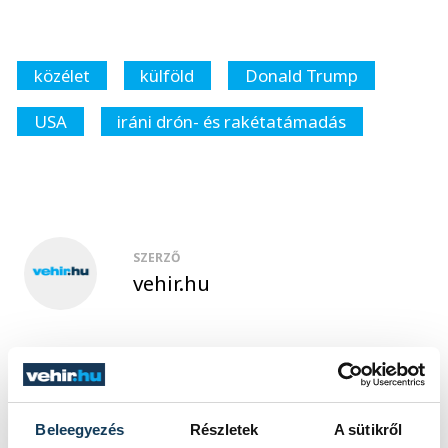
közélet
külföld
Donald Trump
USA
iráni drón- és rakétatámadás
SZERZŐ
vehir.hu
Beleegyezés
Részletek
A sütikről