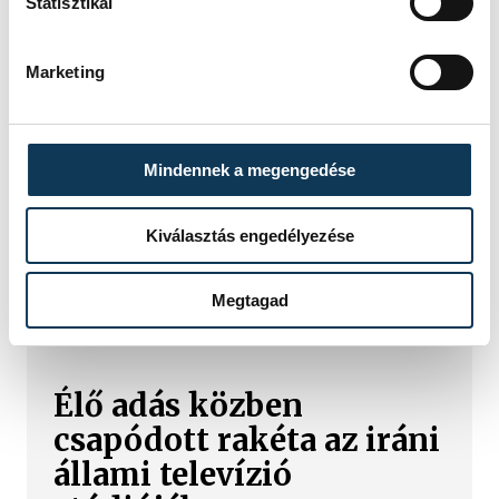
Statisztikai
Marketing
Mindennek a megengedése
Kiválasztás engedélyezése
TOVÁBBI CIKKEK
Megtagad
KÖZÉLET
Élő adás közben
csapódott rakéta az iráni
állami televízió