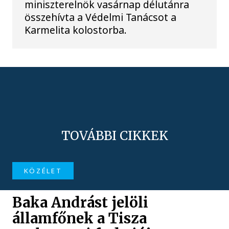
miniszterelnök vasárnap délutánra
összehívta a Védelmi Tanácsot a
Karmelita kolostorba.
TOVÁBBI CIKKEK
KÖZÉLET
Baka Andrást jelöli
államfőnek a Tisza