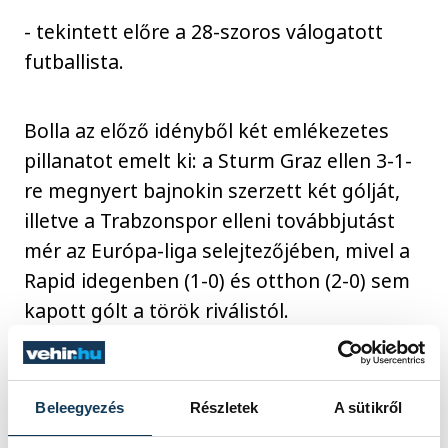
- tekintett előre a 28-szoros válogatott
futballista.
Bolla az előző idényből két emlékezetes
pillanatot emelt ki: a Sturm Graz ellen 3-1-
re megnyert bajnokin szerzett két gólját,
illetve a Trabzonspor elleni továbbjutást
mér az Európa-liga selejtezőjében, mivel a
Rapid idegenben (1-0) és otthon (2-0) sem
kapott gólt a török riválistól.
Beleegyezés
Részletek
A sütikről
Nem az a célunk, hogy