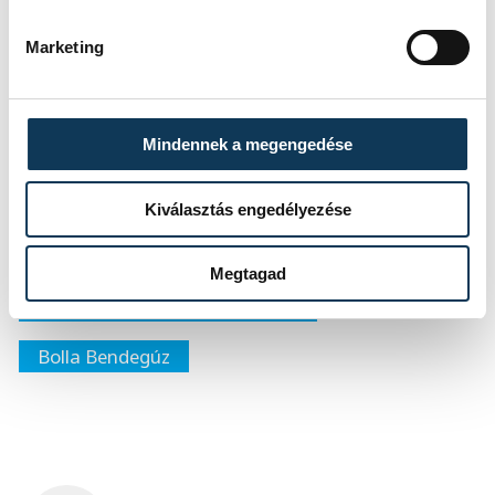
vb-n a válogatott
Marketing
- árulta el legnagyobb célját a következő
Mindennek a megengedése
idényre Bolla.
Kiválasztás engedélyezése
sport
ország-világ
labdarúgás
Megtagad
magyar labdarúgó-válogatott
Bolla Bendegúz