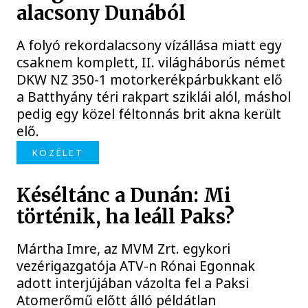
alacsony Dunából
A folyó rekordalacsony vízállása miatt egy
csaknem komplett, II. világháborús német
DKW NZ 350-1 motorkerékpárbukkant elő
a Batthyány téri rakpart sziklái alól, máshol
pedig egy közel féltonnás brit akna került
elő.
KÖZÉLET
Késéltánc a Dunán: Mi
történik, ha leáll Paks?
Mártha Imre, az MVM Zrt. egykori
vezérigazgatója ATV-n Rónai Egonnak
adott interjújában vázolta fel a Paksi
Atomerőmű előtt álló példátlan