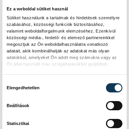
megnyerjük a csoportot,
hanem hogy kijussunk a
Ez a weboldal sütiket használ
világbajnokságra. Nem lesz
Sütiket használunk a tartalmak és hirdetések személyre
szabásához, közösségi funkciók biztosításához,
egyszerű, de a csapat
valamint weboldalforgalmunk elemzéséhez. Ezenkívül
sokszor megmutatta már,
közösségi média-, hirdető- és elemező partnereinkkel
hogy erősebb válogatott
megosztjuk az Ön weboldalhasználatra vonatkozó
ellen is képes meglepetést
adatait, akik kombinálhatják az adatokat más olyan
adatokkal, amelyeket Ön adott meg számukra vagy az
szerezni, úgyhogy
Ön által használt más szolgáltatásokból gyűjtöttek.
szeretnénk bizonyítani az
országnak, büszkévé tenni az
Hozzájárulás kiválasztása
embereket, hogy kijutottunk
Elengedhetetlen
a világbajnokságra. Ez a
legnagyobb álmom, mert
Beállítások
hidegrázós belegondolni,
hogy negyven éve nem volt
Statisztikai