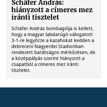
Schäfer András:
hiányzott a címeres mez
iránti tisztelet
Schäfer András bombagólja is kellett,
hogy a magyar labdarúgó-válogatott
3-1-re legyőzze a kazahokat kedden a
debreceni Nagyerdei Stadionban
rendezett barátságos mérkőzésen, de
a középpályás szerint hiányzott a
csapatból a címeres mez iránti
tisztelet.