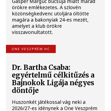
Gasper Marguc búcsúja miatt marad
örökre emlékezetes. A szlovén
közönségkedvenc utoljára öltötte
magára a bakonyiak 24-es mezét,
amelyet a klub örökre
visszavonultatott.
ONE VESZPRÉM HC
Dr. Bartha Csaba:
egyértelmű célkitűzés a
Bajnokok Ligája négyes
döntője
Huszonkét játékossal vág neki a
2026/27-es idénynek a One Veszprém