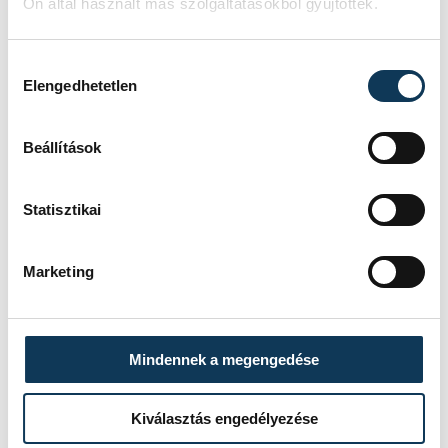
Ön által használt más szolgáltatásokból gyűjtöttek.
HAZAI
OTP BANK-PICK SZEGED
VENDÉG
ONE VESZPRÉM
IDŐPONT
2026. JÚNIUS 2. 19:00
Hozzájárulás kiválasztása
HELYSZÍN
SZEGED, PICK ARÉNA
Elengedhetetlen
EREDMÉNY
34-36
RÉSZLETEK
Beállítások
Statisztikai
Marketing
Mindennek a megengedése
Kiválasztás engedélyezése