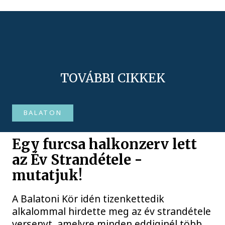
TOVÁBBI CIKKEK
BALATON
Egy furcsa halkonzerv lett
az Év Strandétele -
mutatjuk!
A Balatoni Kör idén tizenkettedik
alkalommal hirdette meg az év strandétele
versenyt, amelyre minden eddiginél több,