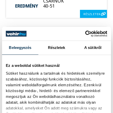
CSARNOK
EREDMÉNY
40-51
RÉSZLETEK
SOROZAT
FÉRFI KÉZILABDA NB I,
DÖNTŐ, 2025/26
Beleegyezés
Részletek
A sütikről
HAZAI
ONE VESZPRÉM
VENDÉG
OTP BANK-PICK SZEGED
IDŐPONT
2026. MÁJUS 29. 19:00
Ez a weboldal sütiket használ
HELYSZÍN
ONE VESZPRÉM ARÉNA
EREDMÉNY
38-36
Sütiket használunk a tartalmak és hirdetések személyre
szabásához, közösségi funkciók biztosításához,
RÉSZLETEK
valamint weboldalforgalmunk elemzéséhez. Ezenkívül
közösségi média-, hirdető- és elemező partnereinkkel
megosztjuk az Ön weboldalhasználatra vonatkozó
adatait, akik kombinálhatják az adatokat más olyan
SOROZAT
FÉRFI KÉZILABDA NB I,
adatokkal, amelyeket Ön adott meg számukra vagy az
DÖNTŐ, 2025/26