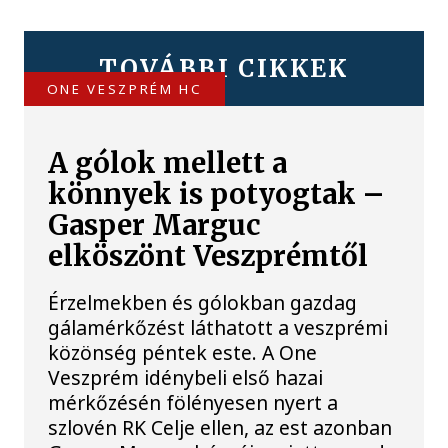
TOVÁBBI CIKKEK
ONE VESZPRÉM HC
A gólok mellett a
könnyek is potyogtak –
Gasper Marguc
elköszönt Veszprémtől
Érzelmekben és gólokban gazdag
gálamérkőzést láthatott a veszprémi
közönség péntek este. A One
Veszprém idénybeli első hazai
mérkőzésén fölényesen nyert a
szlovén RK Celje ellen, az est azonban