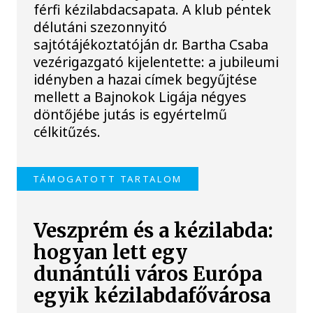
férfi kézilabdacsapata. A klub péntek
délutáni szezonnyitó
sajtótájékoztatóján dr. Bartha Csaba
vezérigazgató kijelentette: a jubileumi
idényben a hazai címek begyűjtése
mellett a Bajnokok Ligája négyes
döntőjébe jutás is egyértelmű
célkitűzés.
TÁMOGATOTT TARTALOM
Veszprém és a kézilabda:
hogyan lett egy
dunántúli város Európa
egyik kézilabdafővárosa