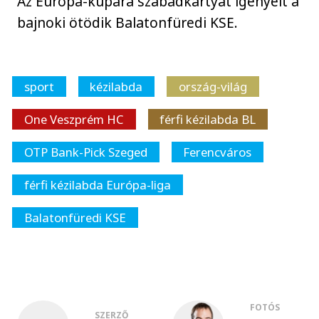
Az Európa-kupára szabadkártyát igényelt a
bajnoki ötödik Balatonfüredi KSE.
sport
kézilabda
ország-világ
One Veszprém HC
férfi kézilabda BL
OTP Bank-Pick Szeged
Ferencváros
férfi kézilabda Európa-liga
Balatonfüredi KSE
FOTÓS
SZERZŐ