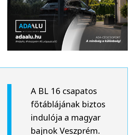
A BL 16 csapatos
főtáblájának biztos
indulója a magyar
bajnok Veszprém.