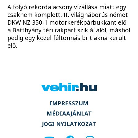
A folyó rekordalacsony vízállása miatt egy
csaknem komplett, II. világháborús német
DKW NZ 350-1 motorkerékpárbukkant elő
a Batthyány téri rakpart sziklái alól, máshol
pedig egy közel féltonnás brit akna került
elő.
IMPRESSZUM
MÉDIAAJÁNLAT
JOGI NYILATKOZAT