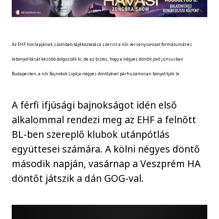
Az EHF honlapjának szombati tájékoztatása szerint a női versenysorozat formátumát és
lebonyolítását később dolgozzák ki, de az biztos, hogy a négyes döntőt jövő júniusban
Budapesten, a női Bajnokok Ligája négyes döntőjével párhuzamosan bonyolítják le.
A férfi ifjúsági bajnokságot idén első
alkalommal rendezi meg az EHF a felnőtt
BL-ben szereplő klubok utánpótlás
együttesei számára. A kölni négyes döntő
második napján, vasárnap a Veszprém HA
döntőt játszik a dán GOG-val.