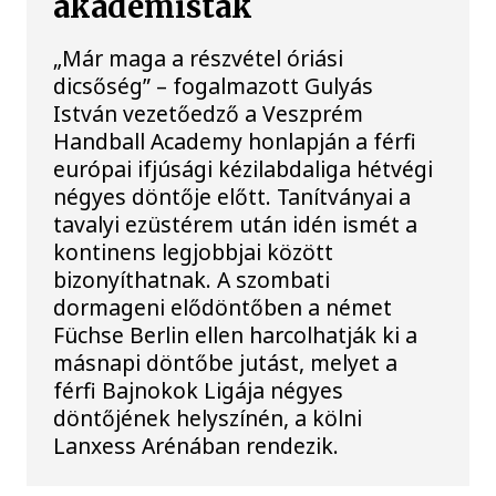
akadémisták
„Már maga a részvétel óriási
dicsőség” – fogalmazott Gulyás
István vezetőedző a Veszprém
Handball Academy honlapján a férfi
európai ifjúsági kézilabdaliga hétvégi
négyes döntője előtt. Tanítványai a
tavalyi ezüstérem után idén ismét a
kontinens legjobbjai között
bizonyíthatnak. A szombati
dormageni elődöntőben a német
Füchse Berlin ellen harcolhatják ki a
másnapi döntőbe jutást, melyet a
férfi Bajnokok Ligája négyes
döntőjének helyszínén, a kölni
Lanxess Arénában rendezik.