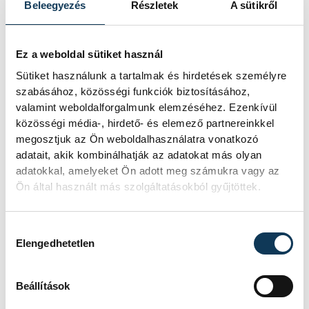
Beleegyezés
Részletek
A sütikről
Ez a weboldal sütiket használ
Sütiket használunk a tartalmak és hirdetések személyre
szabásához, közösségi funkciók biztosításához,
valamint weboldalforgalmunk elemzéséhez. Ezenkívül
közösségi média-, hirdető- és elemező partnereinkkel
megosztjuk az Ön weboldalhasználatra vonatkozó
adatait, akik kombinálhatják az adatokat más olyan
adatokkal, amelyeket Ön adott meg számukra vagy az
Ön által használt más szolgáltatásokból gyűjtöttek.
TOVÁBBI CIKKEK
Hozzájárulás kiválasztása
VESZPRÉM HANDBALL ACADEMY
Elengedhetetlen
Beállítások
Fordulatos meccset