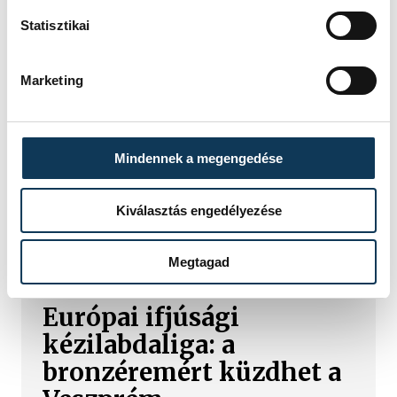
követően maradt le a
Statisztikai
bronzéremről a
Veszprém
Marketing
A Veszprém Handball Academy nagy
csatában szenvedett kétgólos
vereséget a spanyol Barcelona ellen a
Mindennek a megengedése
férfi európai ifjúsági kézilabdaliga
vasárnap délelőtti bronzmeccsén.
Kiválasztás engedélyezése
VESZPRÉM HANDBALL ACADEMY
Megtagad
Európai ifjúsági
kézilabdaliga: a
bronzéremért küzdhet a