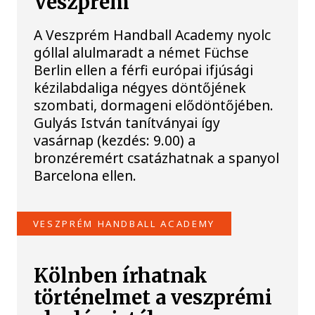
Veszprém
A Veszprém Handball Academy nyolc
góllal alulmaradt a német Füchse
Berlin ellen a férfi európai ifjúsági
kézilabdaliga négyes döntőjének
szombati, dormageni elődöntőjében.
Gulyás István tanítványai így
vasárnap (kezdés: 9.00) a
bronzéremért csatázhatnak a spanyol
Barcelona ellen.
VESZPRÉM HANDBALL ACADEMY
Kölnben írhatnak
történelmet a veszprémi