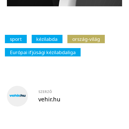
sport
kézilabda
ország-világ
Európai ifjúsági kézilabdaliga
SZERZŐ
vehir.hu