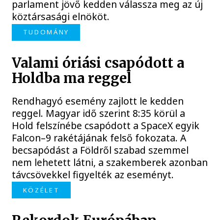
parlament jövő kedden válassza meg az új
köztársasági elnököt.
TUDOMÁNY
Valami óriási csapódott a
Holdba ma reggel
Rendhagyó esemény zajlott le kedden
reggel. Magyar idő szerint 8:35 körül a
Hold felszínébe csapódott a SpaceX egyik
Falcon–9 rakétájának felső fokozata. A
becsapódást a Földről szabad szemmel
nem lehetett látni, a szakemberek azonban
távcsövekkel figyelték az eseményt.
KÖZÉLET