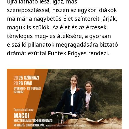
újra látható lesz, igaz, más
szereposztással, hiszen az egykori diákok
ma már a nagybetűs Élet színtereit járják,
maguk is szülők. Az élet és az érzések
tényleges meg- és átélésére, a gyorsan
elszálló pillanatok megragadására biztató
drámát ezúttal Funtek Frigyes rendezi.