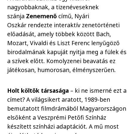
nagyobbaknak, a tizenéveseknek
szánja
Zenemenő
című, Nyári
Oszkár rendezte interaktív zenetörténeti
előadását, amely többek között Bach,
Mozart, Vivaldi és Liszt Ferenc lenyűgöző
birodalmának kapuját nyitja meg a fülek és
a szívek előtt. Komolyzenei beavatás ez
játékosan, humorosan, élményszerűen.
Holt költők társasága
– ki ne ismerné ezt a
címet? A világsikert aratott, 1989-ben
bemutatott filmdrámából Magyarországon
elsőként a Veszprémi Petőfi Színház
készített színházi adaptációt. A mű most