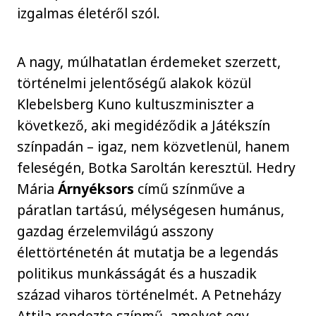
izgalmas életéről szól.
A nagy, múlhatatlan érdemeket szerzett,
történelmi jelentőségű alakok közül
Klebelsberg Kuno kultuszminiszter a
következő, aki megidéződik a Játékszín
színpadán – igaz, nem közvetlenül, hanem
feleségén, Botka Saroltán keresztül. Hedry
Mária
Árnyéksors
című színműve a
páratlan tartású, mélységesen humánus,
gazdag érzelemvilágú asszony
élettörténetén át mutatja be a legendás
politikus munkásságát és a huszadik
század viharos történelmét. A Petneházy
Attila rendezte színmű, amelyet egy