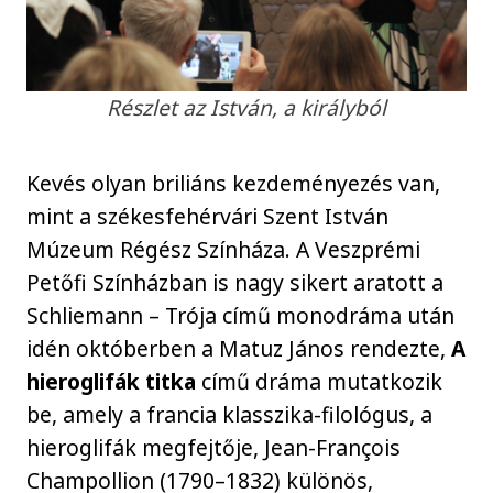
Részlet az István, a királyból
Kevés olyan briliáns kezdeményezés van,
mint a székesfehérvári Szent István
Múzeum Régész Színháza. A Veszprémi
Petőfi Színházban is nagy sikert aratott a
Schliemann – Trója című monodráma után
idén októberben a Matuz János rendezte,
A
hieroglifák titka
című dráma mutatkozik
be, amely a francia klasszika-filológus, a
hieroglifák megfejtője, Jean-François
Champollion (1790–1832) különös,