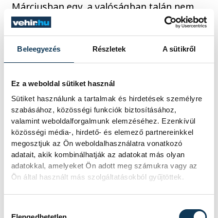
Márciusban egy, a valóságban talán nem,
vagy ebben a formában nem létezett
helyre nyerhetnek bebocsátást a nézők: a
Veszprém Orfeum
sanzonettek, dizőzök,
Beleegyezés
Részletek
A sütikről
primadonnák, bonvivánok, vidéki, de
valahol mégis nagyvilági sármmal
Ez a weboldal sütiket használ
rendelkező gentlemanek segítségével idézi
Sütiket használunk a tartalmak és hirdetések személyre
meg egy letűnt világ lázas, szenvedélyes
szabásához, közösségi funkciók biztosításához,
valamint weboldalforgalmunk elemzéséhez. Ezenkívül
éjszakáit. Oberfrank Pál rendező a
közösségi média-, hirdető- és elemező partnereinkkel
szerepeket a teátrum minden műfajban
megosztjuk az Ön weboldalhasználatra vonatkozó
remeklő, énekelni és táncolni híresen jól
adatait, akik kombinálhatják az adatokat más olyan
tudó tagjaira bízza a szerepeket.
adatokkal, amelyeket Ön adott meg számukra vagy az
Ön által használt más szolgáltatásokból gyűjtöttek.
A Veszprémi Petőfi Színház mindig is
Hozzájárulás kiválasztása
kiemelt figyelmet fordított gyermekekre
Elengedhetetlen