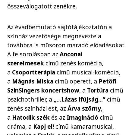
összeválogatott zenékre.
Az évadbemutató sajtótájékoztatón a
színház vezetősége megnevezte a
továbbra is műsoron maradó előadásokat.
A felsorolásban az
Anconai
szerelmesek
című zenés komédia,
a
Csoportterápia
című musical-komédia,
a
Mágnás Miska
című operett, a
Petőfi
SzínSingers koncertshow
, a
Tortúra
című
pszichothriller, a
„...Lázas ifújság...”
című
zenés színházi est, az
Árva szörny
,
a
Hatodik szék
és az
Imagináció
című
dráma, a
Kapj el!
című kamaramusical,