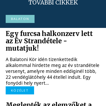
TOVÁBBI CIKKEK
BALATON
Egy furcsa halkonzerv lett
az Év Strandétele -
mutatjuk!
A Balatoni Kör idén tizenkettedik
alkalommal hirdette meg az év strandétele
versenyt, amelyre minden eddiginél több,
22 vendéglátóhely 44 étellel indult. Egy
fonyódi hely nyert...
KÖZÉLET
Meglepték az elemzőket a