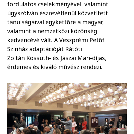
fordulatos cselekményével, valamint
úgyszólván észrevétlenül közvetített
tanulságaival egykettőre a magyar,
valamint a nemzetközi közönség
kedvencévé vált. A Veszprémi Petőfi
Színház adaptációját Rátóti
Zoltán Kossuth- és Jászai Mari-díjas,
érdemes és kiváló művész rendezi.