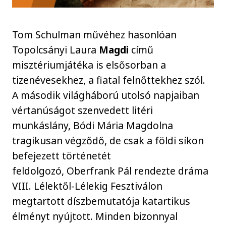
Tom Schulman művéhez hasonlóan
Topolcsányi Laura
Magdi
című
misztériumjátéka is elsősorban a
tizenévesekhez, a fiatal felnőttekhez szól.
A második világháború utolsó napjaiban
vértanúságot szenvedett litéri
munkáslány, Bódi Mária Magdolna
tragikusan végződő, de csak a földi síkon
befejezett történetét
feldolgozó, Oberfrank Pál rendezte dráma
VIII. Lélektől-Lélekig Fesztiválon
megtartott díszbemutatója katartikus
élményt nyújtott. Minden bizonnyal