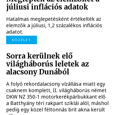
júliusi inflációs adatok
Hatalmas meglepetésként értékelték az
elemzők a júliusi, 1,2 százalékos inflációs
adatot.
KÖZÉLET
Sorra kerülnek elő
világháborús leletek az
alacsony Dunából
A folyó rekordalacsony vízállása miatt egy
csaknem komplett, II. világháborús német
DKW NZ 350-1 motorkerékpárbukkant elő
a Batthyány téri rakpart sziklái alól, máshol
pedig egy közel féltonnás brit akna került