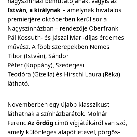
nagyszínházi bemutatójának, vagyis az
István, a királynak
– amelynek hivatalos
premierjére októberben kerül sor a
Nagyszínházban – rendezője Oberfrank
Pál Kossuth- és Jászai Mari-díjas érdemes
művész. A főbb szerepekben Nemes
Tibor (István), Sándor
Péter (Koppány), Szederjesi
Teodóra (Gizella) és Hirschl Laura (Réka)
látható.
Novemberben egy újabb klasszikust
láthatnak a színházbarátok. Molnár
Ferenc
Az ördög
című vígjátékáról van szó,
amely különleges alapötletével, pörgős-