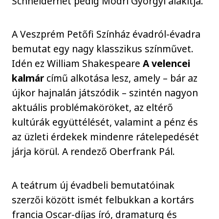
Schneidernét pedig Módri Györgyi alakítja.
A Veszprém Petőfi Színház évadról-évadra
bemutat egy nagy klasszikus színművet.
Idén ez William Shakespeare
A velencei
kalmár
című alkotása lesz, amely – bár az
újkor hajnalán játszódik – szintén nagyon
aktuális problémaköröket, az eltérő
kultúrák együttélését, valamint a pénz és
az üzleti érdekek mindenre rátelepedését
járja körül. A rendező Oberfrank Pál.
A teátrum új évadbeli bemutatóinak
szerzői között ismét felbukkan a kortárs
francia Oscar-díjas író, dramaturg és