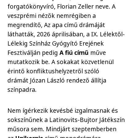
forgatókönyvíró, Florian Zeller neve. A
veszprémi nézők nemrégiben a
megrendítő, Az apa című drámáját
láthatták, 2026 áprilisában, a IX. Lélektől-
Lélekig Színház Gyógyító Erejének
Fesztiválján pedig
A fiú című
műve
mutatkozik be. A sokakat közvetlenül
érintő konfliktushelyzetről szóló
drámát Józan László rendező állítja
színpadra.
Nem ígérkezik kevésbé izgalmasnak és
sokszínűnek a Latinovits-Bujtor Játékszín
műsora sem. Mindjárt szeptemberben