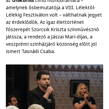
az
Unikornis
című monodrámára –
amelynek ősbemutatója a VIII. Lélektől-
Lélekig Fesztiválon volt – válthatnak jegyet
az érdeklődők. Az igaz élettörténet
főszerepét Szorcsik Kriszta színművésznő
játssza, a rendező a Jászai Mari-díjas, a
veszprémi színházjáró közönség előtt jól
ismert Tasnádi Csaba.