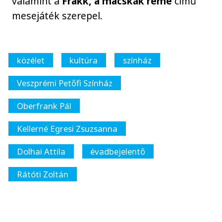
valamint a
Frakk, a macskák réme
című
mesejáték szerepel.
közélet
kultúra
színház
Veszprémi Petőfi Színház
Oberfrank Pál
Kellerné Egresi Zsuzsanna
Dolhai Attila
évadbejelentő
Rátóti Zoltán