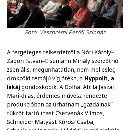
Fotó: Veszprémi Petőfi Színház
A fergeteges télkezdetről a Nóti Károly–
Zágon István–Eisemann Mihály szerzőtrió
zseniális, megunhatatlan, nem mellesleg
örökzöld témájú vígjátéka, a
Hyppolit, a
lakáj
gondoskodik. A Dolhai Attila Jászai
Mari-díjas, érdemes művész rendezte
produkcióban az úrhatnám „gazdáinak”
tükröt tartó inast Cservenák Vilmos,
Schneider Mátyást Kőrösi Csaba,