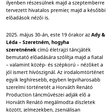
ilyenben részesülnek majd a szeptemberre
tervezett hivatalos premier, majd a későbbi
előadások nézői is.
2025. május 30-án, este 19 órakor az
Ady &
Léda – Szeretném, hogyha
szeretnének
című életrajzi táncjáték
bemutató előadására szólítja majd a fiatal
– valamint közép- és szépkorú – nézőket a
jól ismert hívószignál. Az irodalomtörténet
egyik leghíresebb, egyben legviharosabb
szerelmi történetét a Horváth Renátó
Production táncművészei adják elő a
Horváth Renátó megálmodta díszletek
között, jelmezekben, zseniálisan