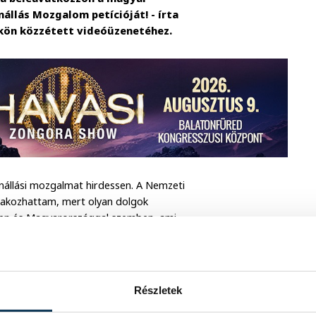
nállás Mozgalom petícióját! - írta
kön közzétett videóüzenetéhez.
lenállási mozgalmat hirdessen. A Nemzeti
tlakozhattam, mert olyan dolgok
ben és Magyarországgal szemben, ami
a a kormányfő a videóban.
a Tiszások dolga, akik azért dolgoznak
agyarország gazdasága ne legyen
Részletek
k felújítani 50 kórházat, utakat, hidakat