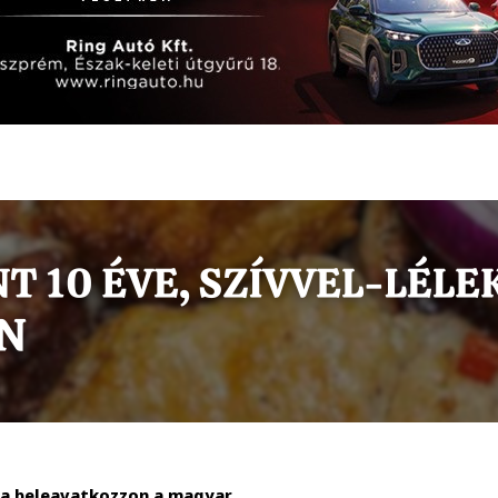
lva beleavatkozzon a magyar