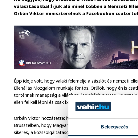
választásokba! Írjuk alá minél többen a Nemzeti Elle
Orbán Viktor miniszterelnök a Facebookon csütörtö
Épp ideje volt, hogy valaki felemelje a zászlót és nemzeti el
Ellenállás Mozgalom munkája fontos. Örülök, hogy én is csa
történnek manapság a világban, leginkább persze Brüsszel
ellen fel kell lépni és csak közösen tudunk fellépni" - mondt
Orbán Viktor hozzátette: itt van például Kollár Kinga ügye, 
Brüsszelben, hogy Magyarországnak ne sikerüljön, hogy M
Beleegyezés
sikeres, a közszolgáltatások színvonala ne javuljon, ne tudjun