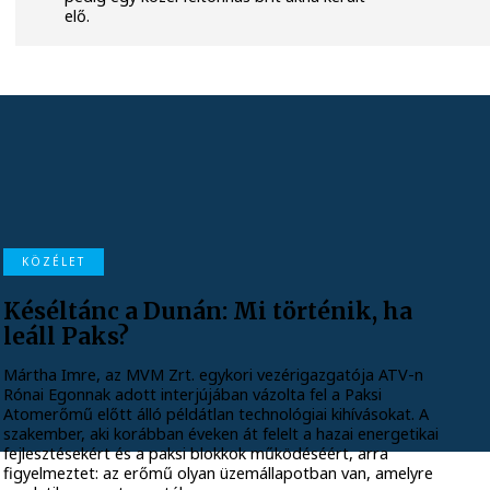
elő.
KÖZÉLET
Késéltánc a Dunán: Mi történik, ha
leáll Paks?
Mártha Imre, az MVM Zrt. egykori vezérigazgatója ATV-n
Rónai Egonnak adott interjújában vázolta fel a Paksi
Atomerőmű előtt álló példátlan technológiai kihívásokat. A
szakember, aki korábban éveken át felelt a hazai energetikai
fejlesztésekért és a paksi blokkok működéséért, arra
figyelmeztet: az erőmű olyan üzemállapotban van, amelyre