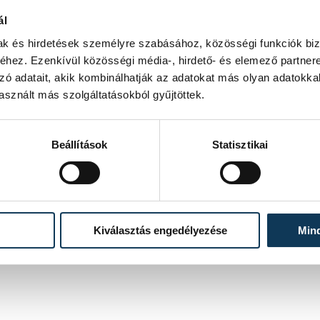
milliói dolgoznak azért, hogy mindez
ál
mak és hirdetések személyre szabásához, közösségi funkciók biz
ki minél többen a Nemzeti Ellenállás
hez. Ezenkívül közösségi média-, hirdető- és elemező partner
zó adatait, akik kombinálhatják az adatokat más olyan adatokka
sznált más szolgáltatásokból gyűjtöttek.
Tisza Párt elnöke szerint a
nállást.
Beállítások
Statisztikai
Kiválasztás engedélyezése
Min