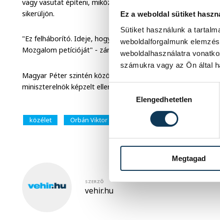
vagy vasutat építeni, miközben itt Magyarországon emberek 
sikerüljön.
Ez a weboldal sütiket haszn
Sütiket használunk a tartal
"Ez felháborító. Ideje, hogy felemeljük a hangunkat, töltsék 
weboldalforgalmunk elemzésé
Mozgalom petícióját" - zárta videóját Orbán Viktor.
weboldalhasználatra vonatko
számukra vagy az Ön által ha
Magyar Péter szintén közösségi oldalán reagált a videóre. A 
miniszterelnök képzelt ellenségek ellen hirdetett nemzeti elle
Hozzájárulás kiválasztása
Elengedhetetlen
közélet
Orbán Viktor
Magyar Péter
Megtagad
SZERZŐ
vehir.hu