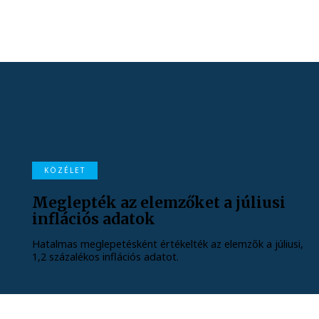
KÖZÉLET
Meglepték az elemzőket a júliusi
inflációs adatok
Hatalmas meglepetésként értékelték az elemzők a júliusi,
1,2 százalékos inflációs adatot.