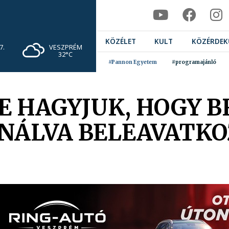
KÖZÉLET
KULT
KÖZÉRDEK
VESZPRÉM
7.
32°C
#Pannon Egyetem
#programajánló
E HAGYJUK, HOGY B
NÁLVA BELEAVATK