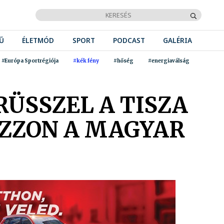
Ű
ÉLETMÓD
SPORT
PODCAST
GALÉRIA
#Európa Sportrégiója
#kék fény
#hőség
#energiaválság
RÜSSZEL A TISZA
OZZON A MAGYAR