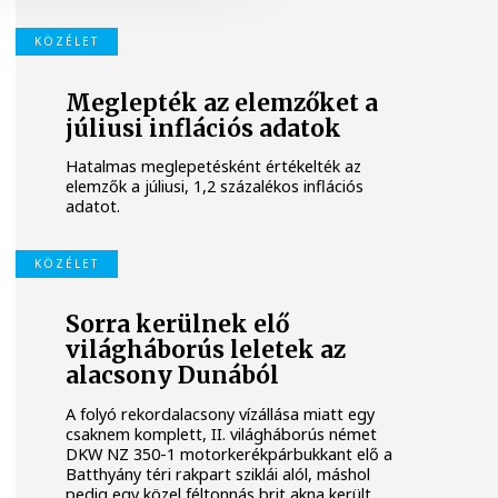
KÖZÉLET
Meglepték az elemzőket a
júliusi inflációs adatok
Hatalmas meglepetésként értékelték az
elemzők a júliusi, 1,2 százalékos inflációs
adatot.
KÖZÉLET
Sorra kerülnek elő
világháborús leletek az
alacsony Dunából
A folyó rekordalacsony vízállása miatt egy
csaknem komplett, II. világháborús német
DKW NZ 350-1 motorkerékpárbukkant elő a
Batthyány téri rakpart sziklái alól, máshol
pedig egy közel féltonnás brit akna került