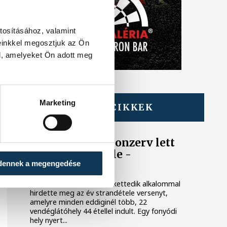
tosításához, valamint
einkkel megosztjuk az Ön
l, amelyeket Ön adott meg
Marketing
TOVÁBBI CIKKEK
BALATON
Egy furcsa halkonzerv lett
az Év Strandétele -
dennek a megengedése
mutatjuk!
A Balatoni Kör idén tizenkettedik alkalommal
hirdette meg az év strandétele versenyt,
amelyre minden eddiginél több, 22
vendéglátóhely 44 étellel indult. Egy fonyódi
hely nyert...