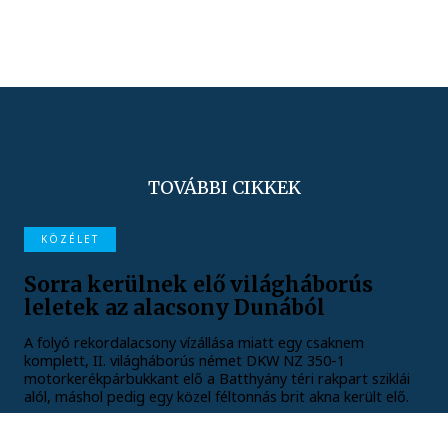
TOVÁBBI CIKKEK
KÖZÉLET
Sorra kerülnek elő világháborús
leletek az alacsony Dunából
A folyó rekordalacsony vízállása miatt egy csaknem
komplett, II. világháborús német DKW NZ 350-1
motorkerékpárbukkant elő a Batthyány téri rakpart sziklái
alól, máshol pedig egy közel féltonnás brit akna került elő.