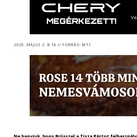
2025. MÁJUS 2. 8:16
//
FORRÁS: MTI
Ne hagyjuk, hogy Brüsszel a Tisza Pártot felhaszná