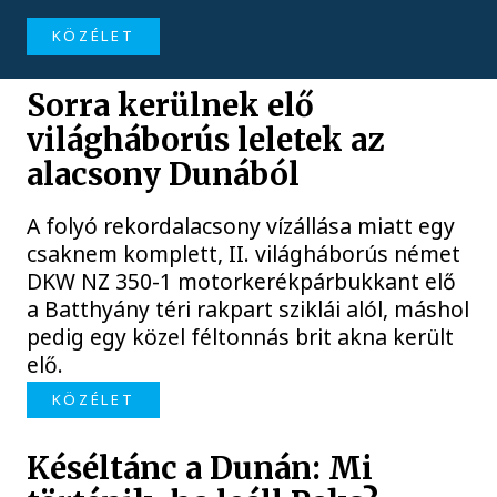
KÖZÉLET
Sorra kerülnek elő
világháborús leletek az
alacsony Dunából
A folyó rekordalacsony vízállása miatt egy
csaknem komplett, II. világháborús német
DKW NZ 350-1 motorkerékpárbukkant elő
a Batthyány téri rakpart sziklái alól, máshol
pedig egy közel féltonnás brit akna került
elő.
KÖZÉLET
Késéltánc a Dunán: Mi