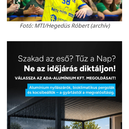
Fotó: MTI/Hegedüs Róbert (archív)