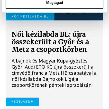
Megtagad
TOVÁBBI CIKKEK
NŐI KÉZILABDA BL
Női kézilabda BL: újra
összekerült a Győr és a
Metz a csoportkörben
A bajnok és Magyar Kupa-győztes
Győri Audi ETO KC újra összekerült a
címvédő francia Metz HB csapatával a
női kézilabda Bajnokok Ligája
csoportkörének pénteki sorsolásán.
KÉZILABDA