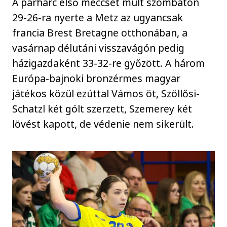
A párharc első meccsét múlt szombaton
29-26-ra nyerte a Metz az ugyancsak
francia Brest Bretagne otthonában, a
vasárnap délutáni visszavágón pedig
házigazdaként 33-32-re győzött. A három
Európa-bajnoki bronzérmes magyar
játékos közül ezúttal Vámos öt, Szöllősi-
Schatzl két gólt szerzett, Szemerey két
lövést kapott, de védenie nem sikerült.