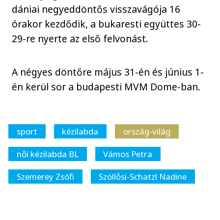
dániai negyeddöntős visszavágója 16
órakor kezdődik, a bukaresti együttes 30-
29-re nyerte az első felvonást.
A négyes döntőre május 31-én és június 1-
én kerül sor a budapesti MVM Dome-ban.
sport
kézilabda
ország-világ
női kézilabda BL
Vámos Petra
Szemerey Zsófi
Szöllősi-Schatzl Nadine