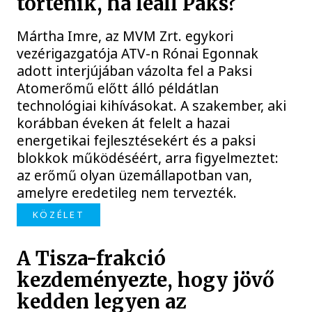
történik, ha leáll Paks?
Mártha Imre, az MVM Zrt. egykori
vezérigazgatója ATV-n Rónai Egonnak
adott interjújában vázolta fel a Paksi
Atomerőmű előtt álló példátlan
technológiai kihívásokat. A szakember, aki
korábban éveken át felelt a hazai
energetikai fejlesztésekért és a paksi
blokkok működéséért, arra figyelmeztet:
az erőmű olyan üzemállapotban van,
amelyre eredetileg nem tervezték.
KÖZÉLET
A Tisza-frakció
kezdeményezte, hogy jövő
kedden legyen az