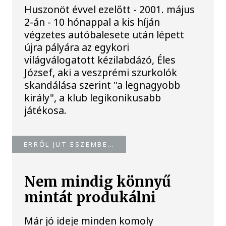
Huszonöt évvel ezelőtt - 2001. május
2-án - 10 hónappal a kis híján
végzetes autóbalesete után lépett
újra pályára az egykori
világválogatott kézilabdázó, Éles
József, aki a veszprémi szurkolók
skandálása szerint "a legnagyobb
király", a klub legikonikusabb
játékosa.
ERRŐL JUT ESZEMBE…
Nem mindig könnyű
mintát produkálni
Már jó ideje minden komoly