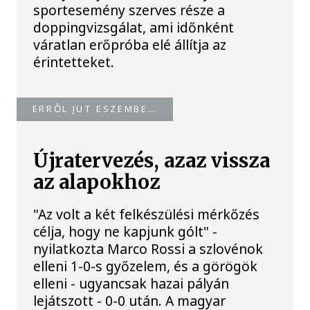
sportesemény szerves része a
doppingvizsgálat, ami időnként
váratlan erőpróba elé állítja az
érintetteket.
ERRŐL JUT ESZEMBE…
Újratervezés, azaz vissza
az alapokhoz
"Az volt a két felkészülési mérkőzés
célja, hogy ne kapjunk gólt" -
nyilatkozta Marco Rossi a szlovénok
elleni 1-0-s győzelem, és a görögök
elleni - ugyancsak hazai pályán
lejátszott - 0-0 után. A magyar