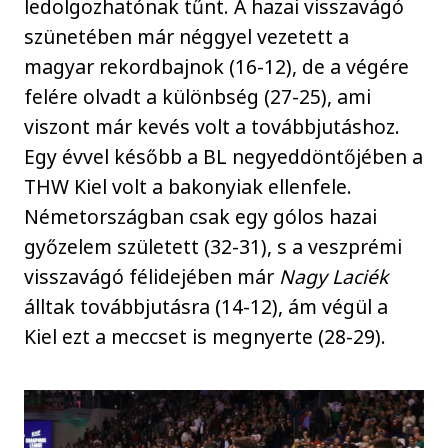
ledolgozhatónak tűnt. A hazai visszavágó
szünetében már néggyel vezetett a
magyar rekordbajnok (16-12), de a végére
felére olvadt a különbség (27-25), ami
viszont már kevés volt a továbbjutáshoz.
Egy évvel később a BL negyeddöntőjében a
THW Kiel volt a bakonyiak ellenfele.
Németországban csak egy gólos hazai
győzelem született (32-31), s a veszprémi
visszavágó félidejében már
Nagy Laciék
álltak továbbjutásra (14-12), ám végül a
Kiel ezt a meccset is megnyerte (28-29).