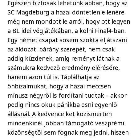
Egészen biztosak lehetünk abban, hogy az
SC Magdeburg a hazai döntetlen ellenére
még nem mondott le arról, hogy ott legyen
a BL idei végjátékában, a kölni Final4-ban.
Egy német csapat sosem szokta eljátszani
az áldozati bárány szerepét, nem csak
addig küzdenek, amíg reményt látnak a
számukra kedvező eredmény elérésére,
hanem azon túl is. Táplálhatja az
önbizalmukat, hogy a hazai meccsen
mínusz négyről is fordítani tudtak – akkor
pedig nincs okuk pánikba esni egyenlő
állásnál. A kedvenceiket közismerten
mindenkinél jobban támogató veszprémi
közönségtől sem fognak megijedni, hiszen