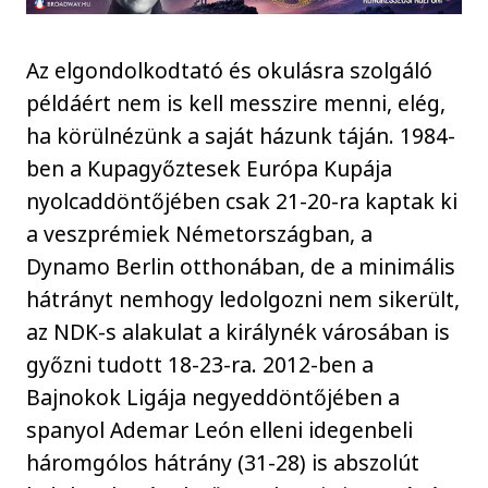
Az elgondolkodtató és okulásra szolgáló
példáért nem is kell messzire menni, elég,
ha körülnézünk a saját házunk táján. 1984-
ben a Kupagyőztesek Európa Kupája
nyolcaddöntőjében csak 21-20-ra kaptak ki
a veszprémiek Németországban, a
Dynamo Berlin otthonában, de a minimális
hátrányt nemhogy ledolgozni nem sikerült,
az NDK-s alakulat a királynék városában is
győzni tudott 18-23-ra. 2012-ben a
Bajnokok Ligája negyeddöntőjében a
spanyol Ademar León elleni idegenbeli
háromgólos hátrány (31-28) is abszolút