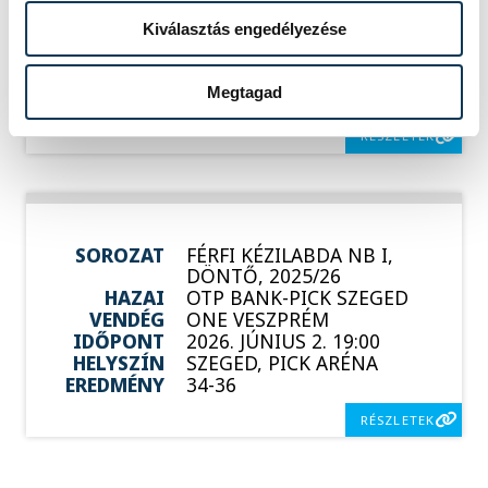
HAZAI
ONE VESZPRÉM
Kiválasztás engedélyezése
VENDÉG
OTP BANK-PICK SZEGED
IDŐPONT
2026. MÁJUS 29. 19:00
HELYSZÍN
ONE VESZPRÉM ARÉNA
Megtagad
EREDMÉNY
38-36
RÉSZLETEK
SOROZAT
FÉRFI KÉZILABDA NB I,
DÖNTŐ, 2025/26
HAZAI
OTP BANK-PICK SZEGED
VENDÉG
ONE VESZPRÉM
IDŐPONT
2026. JÚNIUS 2. 19:00
HELYSZÍN
SZEGED, PICK ARÉNA
EREDMÉNY
34-36
RÉSZLETEK