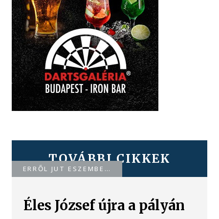
TOVÁBBI CIKKEK
ERRŐL JUT ESZEMBE…
Éles József újra a pályán