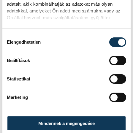
adatait, akik kombinálhatják az adatokat más olyan
KORÁBBI ESEMÉNYEK BETÖLTÉSE
adatokkal, amelyeket Ön adott meg számukra vagy az
Ön által használt más szolgáltatásokból gyűjtöttek.
Hozzájárulás kiválasztása
SOROZAT
FÉRFI KÉZILABDA NB I,
Elengedhetetlen
2025/26
HAZAI
NEKA
VENDÉG
ONE VESZPRÉM
Beállítások
IDŐPONT
2026. MÁJUS 20. 18:15
HELYSZÍN
BALATONBOGLÁR, NEKA
CSARNOK
Statisztikai
EREDMÉNY
40-51
RÉSZLETEK
Marketing
Mindennek a megengedése
SOROZAT
FÉRFI KÉZILABDA NB I,
DÖNTŐ, 2025/26