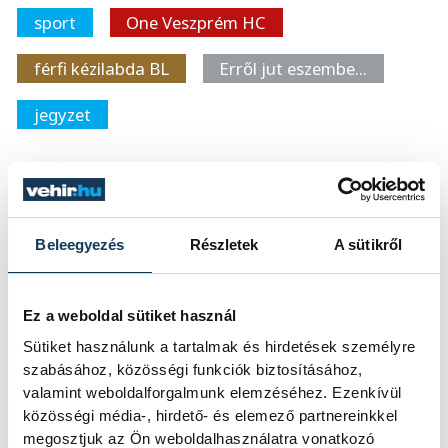
sport
One Veszprém HC
férfi kézilabda BL
Erről jut eszembe…
jegyzet
SZERZŐ
Beleegyezés
Részletek
A sütikről
Darcsi
István
Ez a weboldal sütiket használ
Sütiket használunk a tartalmak és hirdetések személyre
szabásához, közösségi funkciók biztosításához,
Események
valamint weboldalforgalmunk elemzéséhez. Ezenkívül
közösségi média-, hirdető- és elemező partnereinkkel
megosztjuk az Ön weboldalhasználatra vonatkozó