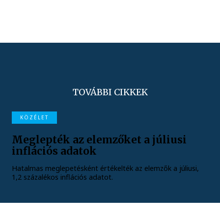
TOVÁBBI CIKKEK
KÖZÉLET
Meglepték az elemzőket a júliusi
inflációs adatok
Hatalmas meglepetésként értékelték az elemzők a júliusi,
1,2 százalékos inflációs adatot.