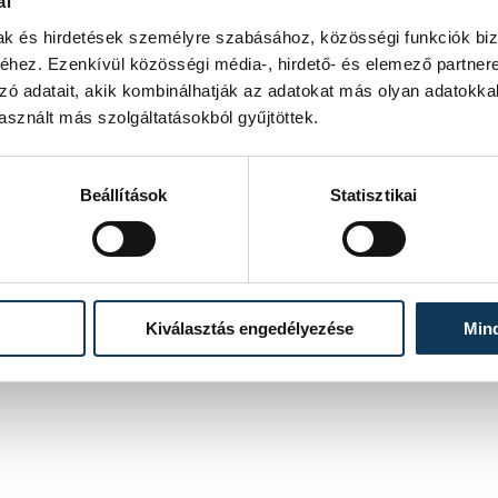
ál
mak és hirdetések személyre szabásához, közösségi funkciók biz
hez. Ezenkívül közösségi média-, hirdető- és elemező partner
zó adatait, akik kombinálhatják az adatokat más olyan adatokka
sznált más szolgáltatásokból gyűjtöttek.
Beállítások
Statisztikai
Kiválasztás engedélyezése
Min