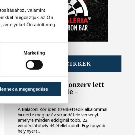
tosításához, valamint
einkkel megosztjuk az Ön
l, amelyeket Ön adott meg
Marketing
TOVÁBBI CIKKEK
BALATON
Egy furcsa halkonzerv lett
dennek a megengedése
az Év Strandétele -
mutatjuk!
A Balatoni Kör idén tizenkettedik alkalommal
hirdette meg az év strandétele versenyt,
amelyre minden eddiginél több, 22
vendéglátóhely 44 étellel indult. Egy fonyódi
hely nyert...