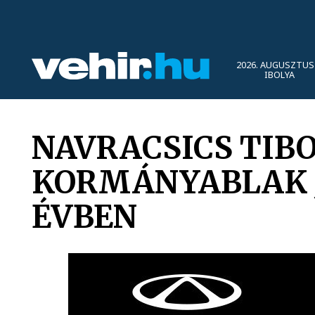
2026. AUGUSZTUS 
IBOLYA
NAVRACSICS TIB
KORMÁNYABLAK J
ÉVBEN