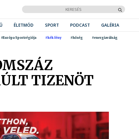
Ű
ÉLETMÓD
SPORT
PODCAST
GALÉRIA
#Európa Sportrégiója
#kék fény
#hőség
#energiaválság
ROMSZÁZ
ÚLT TIZENÖT