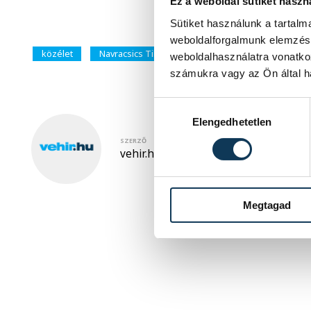
Ez a weboldal sütiket haszn
Sütiket használunk a tartal
weboldalforgalmunk elemzésé
közélet
Navracsics Tibor
belföld
weboldalhasználatra vonatko
számukra vagy az Ön által ha
Hozzájárulás kiválasztása
Elengedhetetlen
SZERZŐ
vehir.hu
Megtagad