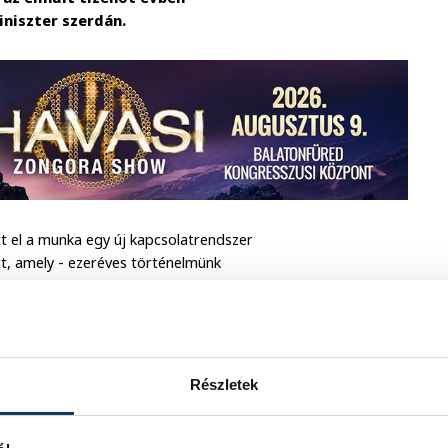
iniszter szerdán.
tt el a munka egy új kapcsolatrendszer
tt, amely - ezeréves történelmünk
jövő felé fordítva mindenki terveit és
 volt, amelyről úgy gondolták,
nden térségét magába öleli,
Részletek
 színtereihez közel, könnyen tudják