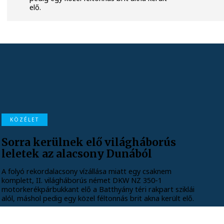
elő.
KÖZÉLET
Sorra kerülnek elő világháborús
leletek az alacsony Dunából
A folyó rekordalacsony vízállása miatt egy csaknem
komplett, II. világháborús német DKW NZ 350-1
motorkerékpárbukkant elő a Batthyány téri rakpart sziklái
alól, máshol pedig egy közel féltonnás brit akna került elő.