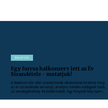
BALATON
Egy furcsa halkonzerv lett az Év
Strandétele - mutatjuk!
A Balatoni Kör idén tizenkettedik alkalommal hirdette meg
az év strandétele versenyt, amelyre minden eddiginél több,
22 vendéglátóhely 44 étellel indult. Egy fonyódi hely nyert...