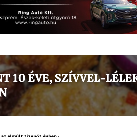
az elmúlt tizenöt évben -