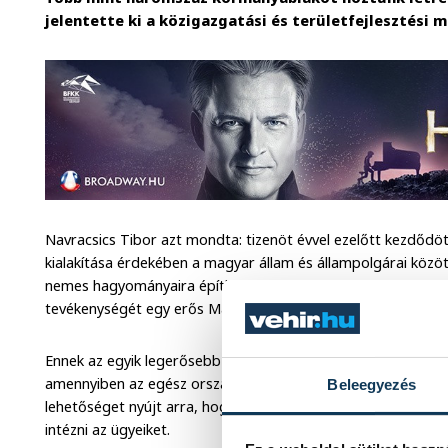
jelentette ki a közigazgatási és területfejlesztési m
Navracsics Tibor azt mondta: tizenöt évvel ezelőtt kezdődö
kialakítása érdekében a magyar állam és állampolgárai közö
nemes hagyományaira építkezve -"egyenrangú partnerként, a 
tevékenységét egy erős Magyarországot alapoz meg".
Ennek az egyik legerősebb pontja az a kormányablak-hálózat
amennyiben az egész országot és annak minden régióját, mi
Beleegyezés
lehetőséget nyújt arra, hogy a polgárok a mindennapi életük
intézni az ügyeiket.