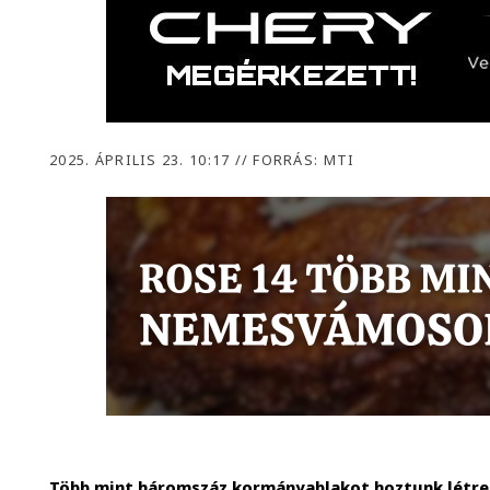
2025. ÁPRILIS 23. 10:17
//
FORRÁS: MTI
Több mint háromszáz kormányablakot hoztunk létre 