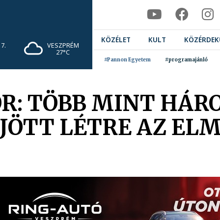
KÖZÉLET
KULT
KÖZÉRDEK
7.
VESZPRÉM
27°C
#Pannon Egyetem
#programajánló
OR: TÖBB MINT HÁ
ÖTT LÉTRE AZ ELM