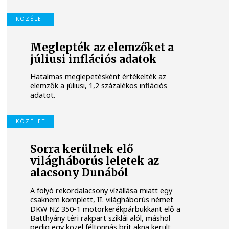
KÖZÉLET
Meglepték az elemzőket a
júliusi inflációs adatok
Hatalmas meglepetésként értékelték az
elemzők a júliusi, 1,2 százalékos inflációs
adatot.
KÖZÉLET
Sorra kerülnek elő
világháborús leletek az
alacsony Dunából
A folyó rekordalacsony vízállása miatt egy
csaknem komplett, II. világháborús német
DKW NZ 350-1 motorkerékpárbukkant elő a
Batthyány téri rakpart sziklái alól, máshol
pedig egy közel féltonnás brit akna került