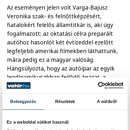
Az eseményen jelen volt Varga-Bajusz
Veronika szak- és felnőttképzésért,
fiatalokért felelős államtitkár is, aki úgy
fogalmazott: az oktatási célra preparált
autóhoz hasonlót két évtizeddel ezelőtt
legfeljebb amerikai filmekben láthattunk,
mára pedig ez a magyar valóság.
Hangsúlyozta, hogy az autóipar az egyik
legdinamikusabban fejlődő ágazat, a
versenyképesség fenntartásához pedig
biztosítani kell a megfelelő körülményeke
Beleegyezés
Részletek
A sütikről
az oktatáshoz. Úgy látja, hogy a
megszerzett tudás nemzetközi szinten is
piacképessé teszi az itt végző diákokat.
Ez a weboldal sütiket használ