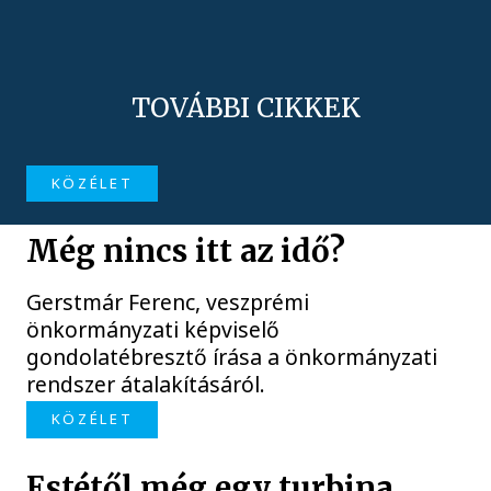
TOVÁBBI CIKKEK
KÖZÉLET
Még nincs itt az idő?
Gerstmár Ferenc, veszprémi
önkormányzati képviselő
gondolatébresztő írása a önkormányzati
rendszer átalakításáról.
KÖZÉLET
Estétől még egy turbina