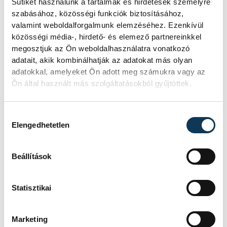
Sütiket használunk a tartalmak és hirdetések személyre
szabásához, közösségi funkciók biztosításához,
valamint weboldalforgalmunk elemzéséhez. Ezenkívül
közösségi média-, hirdető- és elemező partnereinkkel
megosztjuk az Ön weboldalhasználatra vonatkozó
adatait, akik kombinálhatják az adatokat más olyan
adatokkal, amelyeket Ön adott meg számukra vagy az
Ön által használt más szolgáltatásokból gyűjtöttek.
Hozzájárulás kiválasztása
Elengedhetetlen
Beállítások
Az ünnepségen a Maróti Kft. részéről
Marótiné Koczur Györgyi adta át a
Statisztikai
mérőautó kulcsait Szabó Zoltán
igazgatónak.
Marketing