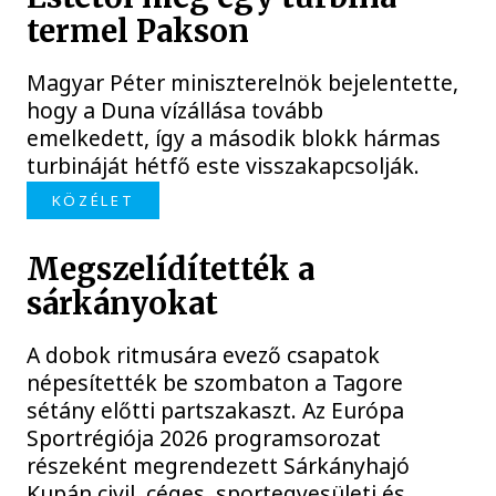
termel Pakson
Magyar Péter miniszterelnök bejelentette,
hogy a Duna vízállása tovább
emelkedett, így a második blokk hármas
turbináját hétfő este visszakapcsolják.
KÖZÉLET
Megszelídítették a
sárkányokat
A dobok ritmusára evező csapatok
népesítették be szombaton a Tagore
sétány előtti partszakaszt. Az Európa
Sportrégiója 2026 programsorozat
részeként megrendezett Sárkányhajó
Kupán civil, céges, sportegyesületi és