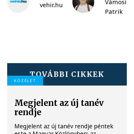
Vámosi
vehir.hu
Patrik
TOVÁBBI CIKKEK
KÖZÉLET
Megjelent az új tanév
rendje
Megjelent az új tanév rendje péntek
este a Magyar Közlönyben; az