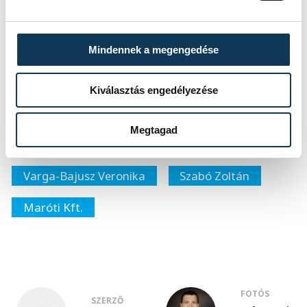
közélet
oktatás
Mindennek a megengedése
Veszprémi Szakképzési Centrum
Kiválasztás engedélyezése
Kavalecz Gábor
Megtagad
Jendrassik-Venesz iskola
Varga-Bajusz Veronika
Szabó Zoltán
Maróti Kft.
FOTÓS
SZERZŐ