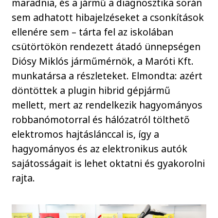
maradnia, és a jármű a diagnosztika során
sem adhatott hibajelzéseket a csonkítások
ellenére sem – tárta fel az iskolában
csütörtökön rendezett átadó ünnepségen
Diósy Miklós járműmérnök, a Maróti Kft.
munkatársa a részleteket. Elmondta: azért
döntöttek a plugin hibrid gépjármű
mellett, mert az rendelkezik hagyományos
robbanómotorral és hálózatról tölthető
elektromos hajtáslánccal is, így a
hagyományos és az elektronikus autók
sajátosságait is lehet oktatni és gyakorolni
rajta.