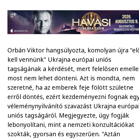
Orbán Viktor hangsúlyozta, komolyan újra "el
kell vennünk" Ukrajna európai uniós
tagságának a kérdését, mert felelősen emelle
most nem lehet dönteni. Azt is mondta, nem
szeretné, ha az emberek feje fölött születne
erről döntés, ezért kezdeményezni fognak eg
véleménynyilvánító szavazást Ukrajna európa
uniós tagságáról. Megjegyezte, úgy fogják
lebonyolítani, mint a nemzeti konzultációkat
szokták, gyorsan és egyszerűen. "Aztán