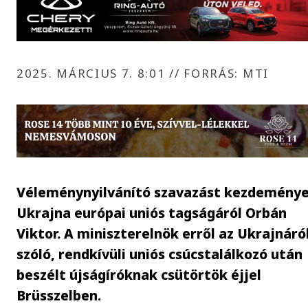
2025. MÁRCIUS 7. 8:01
//
FORRÁS: MTI
Véleménynyilvánító szavazást kezdemény
Ukrajna európai uniós tagságáról Orbán
Viktor. A miniszterelnök erről az Ukrajnáró
szóló, rendkívüli uniós csúcstalálkozó után
beszélt újságíróknak csütörtök éjjel
Brüsszelben.