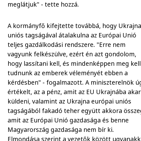
meglátjuk" - tette hozzá.
A kormányfő kifejtette továbbá, hogy Ukrajn
uniós tagságával átalakulna az Európai Unió
teljes gazdálkodási rendszere. "Erre nem
vagyunk felkészülve, ezért én azt gondolom,
hogy lassítani kell, és mindenképpen meg kell
tudnunk az emberek véleményét ebben a
kérdésben" - fogalmazott. A miniszterelnök ú
értékelt, az a pénz, amit az EU Ukrajnába akar
küldeni, valamint az Ukrajna európai uniós
tagságából fakadó teher együtt akkora össze
amit az Európai Unió gazdasága és benne
Magyarország gazdasága nem bír ki.
Elmondása szerint a vezetők között ugyanakk