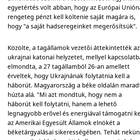
egyetértés volt abban, hogy az Európai Unión
rengeteg pénzt kell költenie saját magára is,
hogy "a saját hadseregeinket megerősítsük".
Közölte, a tagállamok vezetői áttekintették az
ukrajnai katonai helyzetet, mellyel kapcsolat
elmondta, a 27 tagállamból 26-an amellett
érveltek, hogy Ukrajnának folytatnia kell a
háborút. Magyarország a béke oldalán maradt
húzta alá. "Mi azt mondtuk, hogy nem a
háborút kell folytatni, hanem a lehető
legnagyobb erővel és energiával támogatni ke
az Amerikai Egyesült Államok elnökét a
béketárgyalásai sikerességében. Tehát nekü