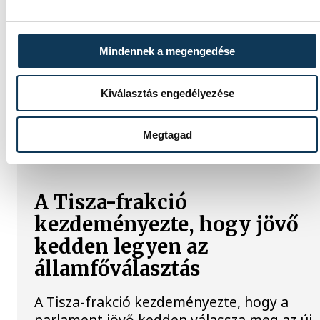
Mindennek a megengedése
Kiválasztás engedélyezése
TOVÁBBI CIKKEK
Megtagad
KÖZÉLET
A Tisza-frakció
kezdeményezte, hogy jövő
kedden legyen az
államfőválasztás
A Tisza-frakció kezdeményezte, hogy a
parlament jövő kedden válassza meg az új