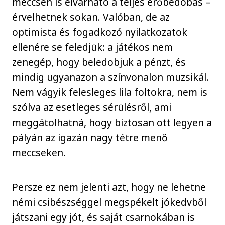
meccsen is elvárható a teljes erőbedobás –
érvelhetnek sokan. Valóban, de az
optimista és fogadkozó nyilatkozatok
ellenére se feledjük: a játékos nem
zenegép, hogy beledobjuk a pénzt, és
mindig ugyanazon a színvonalon muzsikál.
Nem vágyik felesleges lila foltokra, nem is
szólva az esetleges sérülésről, ami
meggátolhatná, hogy biztosan ott legyen a
pályán az igazán nagy tétre menő
meccseken.
Persze ez nem jelenti azt, hogy ne lehetne
némi csibészséggel megspékelt jókedvből
játszani egy jót, és saját csarnokában is