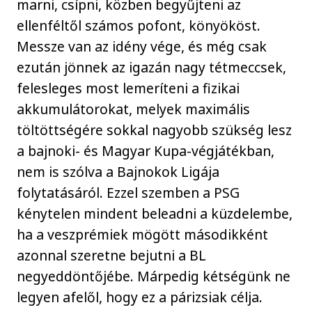
marni, csípni, közben begyűjteni az
ellenféltől számos pofont, könyököst.
Messze van az idény vége, és még csak
ezután jönnek az igazán nagy tétmeccsek,
felesleges most lemeríteni a fizikai
akkumulátorokat, melyek maximális
töltöttségére sokkal nagyobb szükség lesz
a bajnoki- és Magyar Kupa-végjátékban,
nem is szólva a Bajnokok Ligája
folytatásáról. Ezzel szemben a PSG
kénytelen mindent beleadni a küzdelembe,
ha a veszprémiek mögött másodikként
azonnal szeretne bejutni a BL
negyeddöntőjébe. Márpedig kétségünk ne
legyen afelől, hogy ez a párizsiak célja.