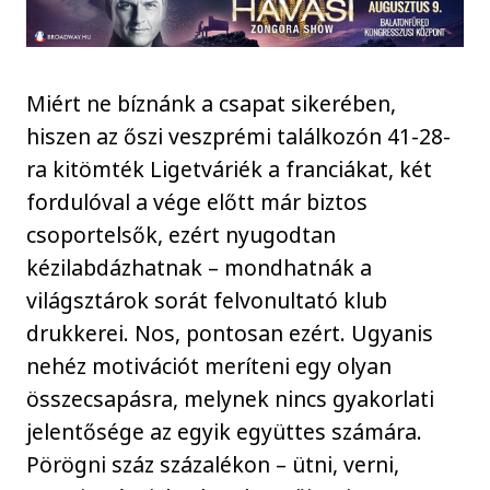
Miért ne bíznánk a csapat sikerében,
hiszen az őszi veszprémi találkozón 41-28-
ra kitömték Ligetváriék a franciákat, két
fordulóval a vége előtt már biztos
csoportelsők, ezért nyugodtan
kézilabdázhatnak – mondhatnák a
világsztárok sorát felvonultató klub
drukkerei. Nos, pontosan ezért. Ugyanis
nehéz motivációt meríteni egy olyan
összecsapásra, melynek nincs gyakorlati
jelentősége az egyik együttes számára.
Pörögni száz százalékon – ütni, verni,