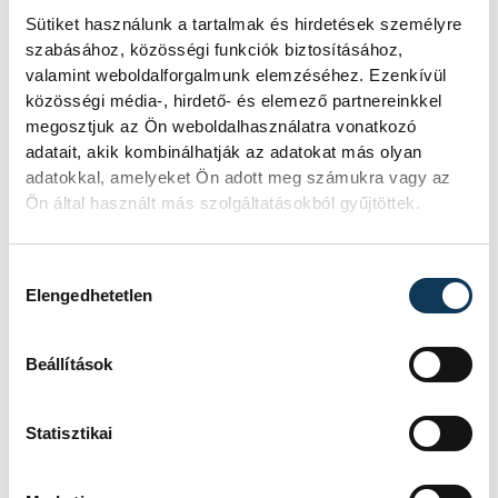
István
Dominik
Sütiket használunk a tartalmak és hirdetések személyre
szabásához, közösségi funkciók biztosításához,
valamint weboldalforgalmunk elemzéséhez. Ezenkívül
közösségi média-, hirdető- és elemező partnereinkkel
megosztjuk az Ön weboldalhasználatra vonatkozó
Események
adatait, akik kombinálhatják az adatokat más olyan
adatokkal, amelyeket Ön adott meg számukra vagy az
Ön által használt más szolgáltatásokból gyűjtöttek.
KORÁBBI ESEMÉNYEK BETÖLTÉSE
Hozzájárulás kiválasztása
Elengedhetetlen
SOROZAT
FÉRFI KÉZILABDA NB I,
Beállítások
2025/26
HAZAI
NEKA
VENDÉG
ONE VESZPRÉM
IDŐPONT
2026. MÁJUS 20. 18:15
Statisztikai
HELYSZÍN
BALATONBOGLÁR, NEKA
CSARNOK