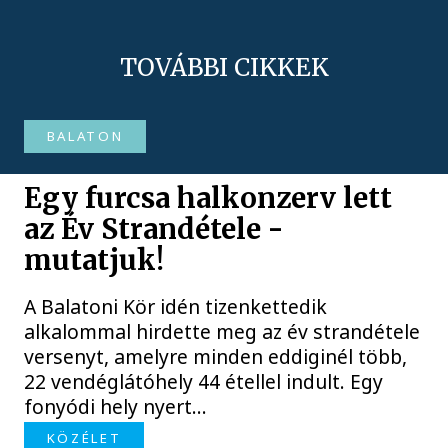
TOVÁBBI CIKKEK
BALATON
Egy furcsa halkonzerv lett
az Év Strandétele -
mutatjuk!
A Balatoni Kör idén tizenkettedik
alkalommal hirdette meg az év strandétele
versenyt, amelyre minden eddiginél több,
22 vendéglátóhely 44 étellel indult. Egy
fonyódi hely nyert...
KÖZÉLET