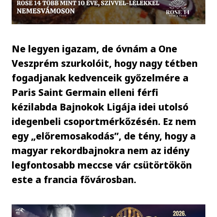
Ne legyen igazam, de óvnám a One
Veszprém szurkolóit, hogy nagy tétben
fogadjanak kedvenceik győzelmére a
Paris Saint Germain elleni férfi
kézilabda Bajnokok Ligája idei utolsó
idegenbeli csoportmérkőzésén. Ez nem
egy „előremosakodás”, de tény, hogy a
magyar rekordbajnokra nem az idény
legfontosabb meccse vár csütörtökön
este a francia fővárosban.