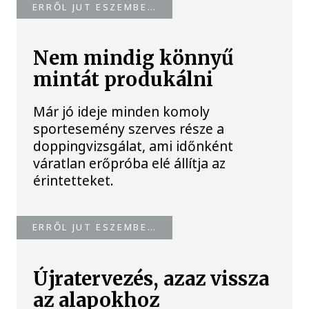
ERRŐL JUT ESZEMBE…
Nem mindig könnyű
mintát produkálni
Már jó ideje minden komoly
sportesemény szerves része a
doppingvizsgálat, ami időnként
váratlan erőpróba elé állítja az
érintetteket.
ERRŐL JUT ESZEMBE…
Újratervezés, azaz vissza
az alapokhoz