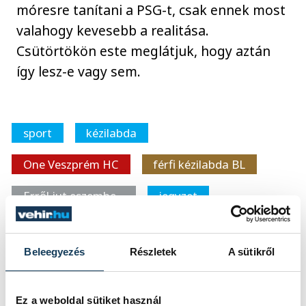
móresre tanítani a PSG-t, csak ennek most
valahogy kevesebb a realitása.
Csütörtökön este meglátjuk, hogy aztán
így lesz-e vagy sem.
sport
kézilabda
One Veszprém HC
férfi kézilabda BL
Erről jut eszembe…
jegyzet
Beleegyezés
Részletek
A sütikről
SZERZŐ
FOTÓS
Darcsi
Tál
Ez a weboldal sütiket használ