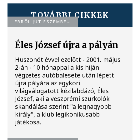
TOVÁBBI CIKKEK
ERRŐL JUT ESZEMBE…
Éles József újra a pályán
Huszonöt évvel ezelőtt - 2001. május
2-án - 10 hónappal a kis híján
végzetes autóbalesete után lépett
újra pályára az egykori
világválogatott kézilabdázó, Éles
József, aki a veszprémi szurkolók
skandálása szerint "a legnagyobb
király", a klub legikonikusabb
játékosa.