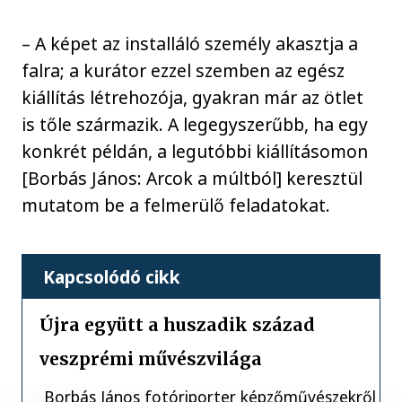
– A képet az installáló személy akasztja a
falra; a kurátor ezzel szemben az egész
kiállítás létrehozója, gyakran már az ötlet
is tőle származik. A legegyszerűbb, ha egy
konkrét példán, a legutóbbi kiállításomon
[Borbás János: Arcok a múltból] keresztül
mutatom be a felmerülő feladatokat.
Kapcsolódó cikk
Újra együtt a huszadik század
veszprémi művészvilága
Borbás János fotóriporter képzőművészekről