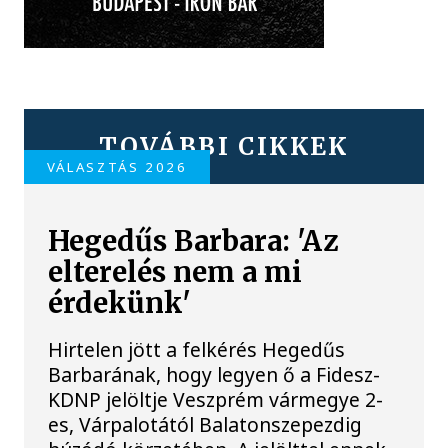
TOVÁBBI CIKKEK
VÁLASZTÁS 2026
Hegedűs Barbara: 'Az
elterelés nem a mi
érdekünk'
Hirtelen jött a felkérés Hegedűs
Barbarának, hogy legyen ő a Fidesz-
KDNP jelöltje Veszprém vármegye 2-
es, Várpalotától Balatonszepezdig