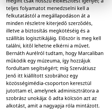
megint csak hosszú előkészítést igényel; a
teljes folyamatot menedzselni kell a
felkutatástól a megállapodáson át a
minden részletre kiterjedő szerződés,
illetve a biztosítás megkötéséig és a
szállítás logisztikájáig. Először is meg kell
találni, kitől lehetne elkérni a művet.
Bernáth Aurélról tudtam, hogy Marcaliban
működik egy múzeuma, így hozzájuk
fordultam segítségért; míg Szervátiusz
Jenő itt kiállított szobrához egy
közösségimédia-csoporton keresztül
jutottam el, amelynek adminisztrátora a
szobrász unokája: ő adta kölcsön azt az
alkotást, amit a nagyapja róla mintázott.