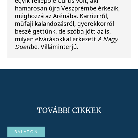
egyik fellépője Curtis volt, aki
hamarosan újra Veszprémbe érkezik,
méghozzá az Arénába. Karrierről,
műfaji kalandozásról, gyerekkorról
beszélgettünk, de szóba jött az is,
milyen elvárásokkal érkezett
A Nagy
Duett
be. Villáminterjú.
TOVÁBBI CIKKEK
BALATON