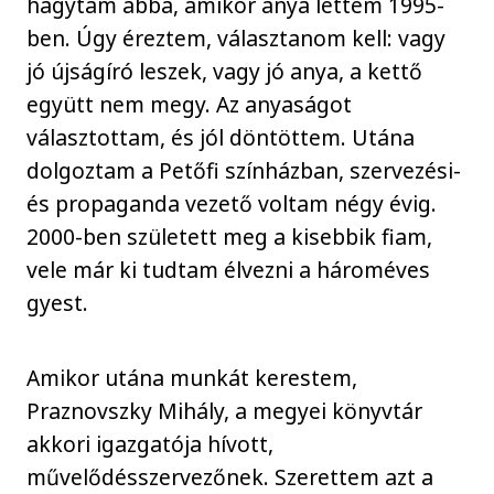
hagytam abba, amikor anya lettem 1995-
ben. Úgy éreztem, választanom kell: vagy
jó újságíró leszek, vagy jó anya, a kettő
együtt nem megy. Az anyaságot
választottam, és jól döntöttem. Utána
dolgoztam a Petőfi színházban, szervezési-
és propaganda vezető voltam négy évig.
2000-ben született meg a kisebbik fiam,
vele már ki tudtam élvezni a hároméves
gyest.
Amikor utána munkát kerestem,
Praznovszky Mihály, a megyei könyvtár
akkori igazgatója hívott,
művelődésszervezőnek. Szerettem azt a