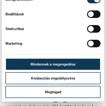
restaurálásra szoruló művet állítunk ki,
időben gondoskodni kell a felújításról is.
Beállítások
Statisztikai
Marketing
Mindennek a megengedése
Kiválasztás engedélyezése
Megtagad
Amikor kölcsönzünk egy-egy alkotást, az