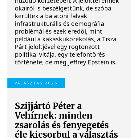
húzódó körzetében. A jelölttel ennek
okairól is beszélgettünk, de szóba
kerültek a balatoni falvak
infrastrukturális és demográfiai
problémái és ezek eredői, mint
például a kakaskukorékolás, a Tisza
Párt jelöltjével egy rögtönzött
politikai vitája, egy telefontörés
története, de még Jeffrey Epstein is.
VÁLASZTÁS 2026
Szijjártó Péter a
Vehírnek: minden
zsarolás és fenyegetés
éle kicsorbul a választás