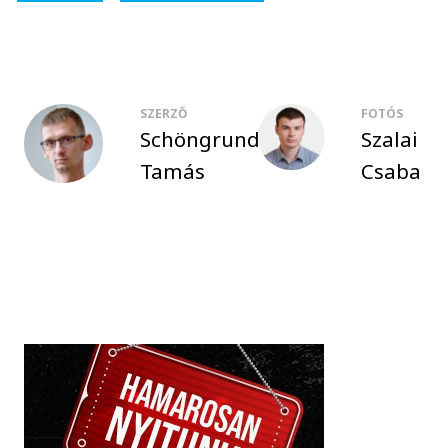
SZERZŐ
FOTÓS
Schöngrundtner
Szalai
Tamás
Csaba