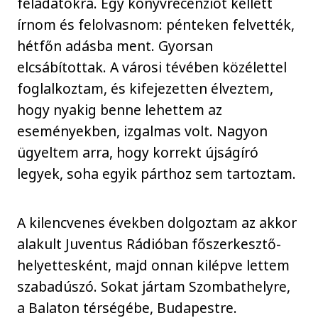
feladatokra. Egy könyvrecenziót kellett
írnom és felolvasnom: pénteken felvették,
hétfőn adásba ment. Gyorsan
elcsábítottak. A városi tévében közélettel
foglalkoztam, és kifejezetten élveztem,
hogy nyakig benne lehettem az
eseményekben, izgalmas volt. Nagyon
ügyeltem arra, hogy korrekt újságíró
legyek, soha egyik párthoz sem tartoztam.
A kilencvenes években dolgoztam az akkor
alakult Juventus Rádióban főszerkesztő-
helyettesként, majd onnan kilépve lettem
szabadúszó. Sokat jártam Szombathelyre,
a Balaton térségébe, Budapestre.