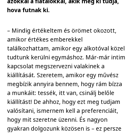
azokkal a fiatalokkal, akik még ki tudja,
hova futnak ki.
– Mindig értékeltem és örömet okozott,
amikor értékes emberekkel
találkozhattam, amikor egy alkotóval közel
tudtunk kerülni egymáshoz. Már-már intim
kapcsolat megszervezni valakinek a
kiállítását. Szeretem, amikor egy művész
megbízik annyira bennem, hogy rám bízza
a munkáit: tessék, itt van, csinálj belőle
kiállítást! De ahhoz, hogy ezt meg tudjam
valósítani, ismernem kell a preferenciáit,
hogy mit szeretne üzenni. És nagyon
gyakran dolgozunk közösen is – ez persze