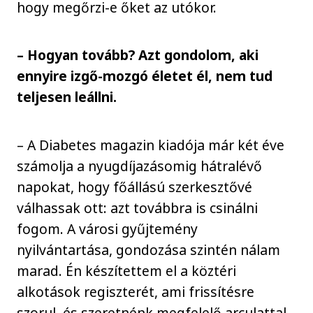
hogy megőrzi-e őket az utókor.
– Hogyan tovább? Azt gondolom, aki
ennyire izgő-mozgó életet él, nem tud
teljesen leállni.
– A Diabetes magazin kiadója már két éve
számolja a nyugdíjazásomig hátralévő
napokat, hogy főállású szerkesztővé
válhassak ott: azt továbbra is csinálni
fogom. A városi gyűjtemény
nyilvántartása, gondozása szintén nálam
marad. Én készítettem el a köztéri
alkotások regiszterét, ami frissítésre
szorul, és szeretnénk megfelelő arculattal,