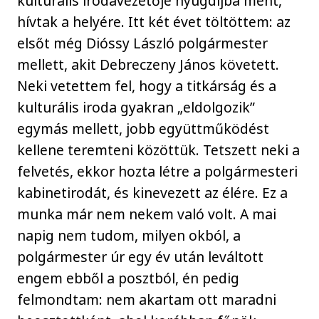
kulturális irodavezetője nyugdíjba ment,
hívtak a helyére. Itt két évet töltöttem: az
elsőt még Dióssy László polgármester
mellett, akit Debreczeny János követett.
Neki vetettem fel, hogy a titkárság és a
kulturális iroda gyakran „eldolgozik”
egymás mellett, jobb együttműködést
kellene teremteni közöttük. Tetszett neki a
felvetés, ekkor hozta létre a polgármesteri
kabinetirodát, és kinevezett az élére. Ez a
munka már nem nekem való volt. A mai
napig nem tudom, milyen okból, a
polgármester úr egy év után leváltott
engem ebből a posztból, én pedig
felmondtam: nem akartam ott maradni