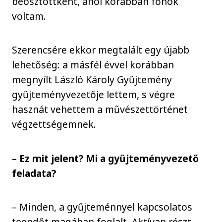
beosztottként, ahol korábban főnök
voltam.
Szerencsére ekkor megtalált egy újabb
lehetőség: a másfél évvel korábban
megnyílt László Károly Gyűjtemény
gyűjteményvezetője lettem, s végre
hasznát vehettem a művészettörténet
végzettségemnek.
– Ez mit jelent? Mi a gyűjteményvezető
feladata?
– Minden, a gyűjteménnyel kapcsolatos
teendőt magában foglalt. Aktívan részt