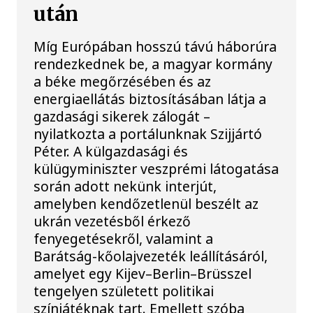
után
Míg Európában hosszú távú háborúra
rendezkednek be, a magyar kormány
a béke megőrzésében és az
energiaellátás biztosításában látja a
gazdasági sikerek zálogát –
nyilatkozta a portálunknak Szijjártó
Péter. A külgazdasági és
külügyminiszter veszprémi látogatása
során adott nekünk interjút,
amelyben kendőzetlenül beszélt az
ukrán vezetésből érkező
fenyegetésekről, valamint a
Barátság-kőolajvezeték leállításáról,
amelyet egy Kijev–Berlin–Brüsszel
tengelyen született politikai
színjátéknak tart. Emellett szóba