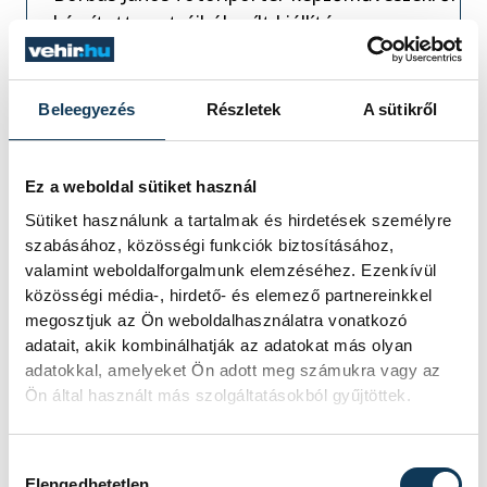
készített portréiból nyílt kiállítás a
Dubniczay-palota padlásterében csütörtökön.
Beleegyezés
Részletek
A sütikről
Ebben az esetben Jánossal együtt
választottuk ki a fényképeket a kiállításra.
Ez a weboldal sütiket használ
Kurátorként gondoskodtam arról, hogy a
Sütiket használunk a tartalmak és hirdetések személyre
nyomda milyen technikával, milyen
szabásához, közösségi funkciók biztosításához,
valamint weboldalforgalmunk elemzéséhez. Ezenkívül
méretben nyomja ki ezeket a fotókat. A
közösségi média-, hirdető- és elemező partnereinkkel
művészekről készített fotók mellé általuk
megosztjuk az Ön weboldalhasználatra vonatkozó
alkotott műveket is kiállítottunk. Ezek
adatait, akik kombinálhatják az adatokat más olyan
kiválasztásakor praktikus szempont volt,
adatokkal, amelyeket Ön adott meg számukra vagy az
Ön által használt más szolgáltatásokból gyűjtöttek.
hogy mely művészektől vannak a
Művészetek Háza, vagy a város
Hozzájárulás kiválasztása
gyűjteményében alkotások. Amennyiben
Elengedhetetlen