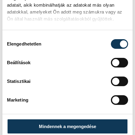
adatait, akik kombinálhatják az adatokat más olyan
tiszteleg az állatkert
adatokkal, amelyeket Ön adott meg számukra vagy az
Ön által használt más szolgáltatásokból gyűjtöttek.
Emléktáblát avattak az állatkert
Fejes-völgyi bejáratánál csütörtökön,
melyek az intézmény korábbi
Hozzájárulás kiválasztása
igazgatóinak neveit őrzik meg a
Elengedhetetlen
jövőnek.
Beállítások
KÖZÉLET
Statisztikai
Veszprémbe költözik
Marketing
Samu, az elefánt
Samut, a fiatal ázsiai elefántot
köszöntötték születésnapja
Mindennek a megengedése
alkalmából szombaton a Fővárosi