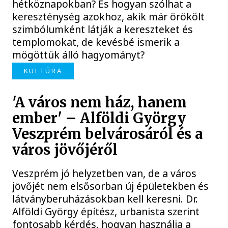
hétköznapokban? És hogyan szólhat a
kereszténység azokhoz, akik már örökölt
szimbólumként látják a kereszteket és
templomokat, de kevésbé ismerik a
mögöttük álló hagyományt?
KULTÚRA
'A város nem ház, hanem
ember' – Alföldi György
Veszprém belvárosáról és a
város jövőjéről
Veszprém jó helyzetben van, de a város
jövőjét nem elsősorban új épületekben és
látványberuházásokban kell keresni. Dr.
Alföldi György építész, urbanista szerint
fontosabb kérdés, hogyan használja a