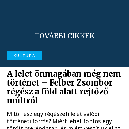
TOVÁBBI CIKKEK
KULTÚRA
A lelet önmagában még nem
történet – Felber Zsombor
régész a föld alatt rejtőző
múltról
Mitől lesz egy régészeti lelet valódi
történeti forrás? Miért lehet fontos egy
törött cserépdarab, és miért veszítjük el az