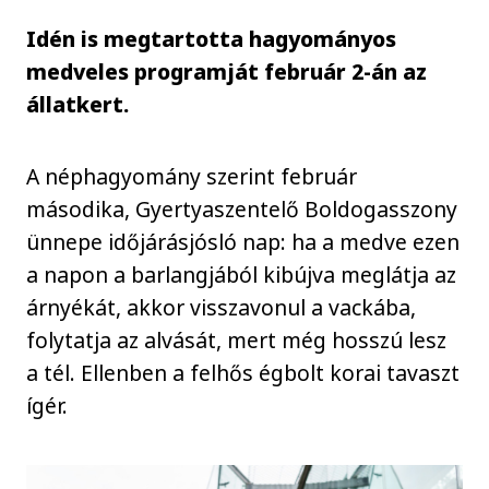
Idén is megtartotta hagyományos
medveles programját február 2-án az
állatkert.
A néphagyomány szerint február
másodika, Gyertyaszentelő Boldogasszony
ünnepe időjárásjósló nap: ha a medve ezen
a napon a barlangjából kibújva meglátja az
árnyékát, akkor visszavonul a vackába,
folytatja az alvását, mert még hosszú lesz
a tél. Ellenben a felhős égbolt korai tavaszt
ígér.