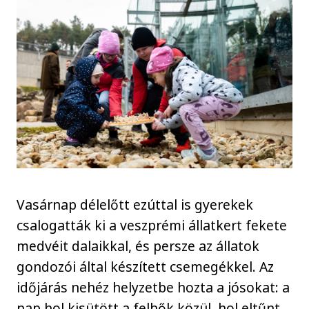
Vasárnap délelőtt ezúttal is gyerekek
csalogatták ki a veszprémi állatkert fekete
medvéit dalaikkal, és persze az állatok
gondozói által készített csemegékkel. Az
időjárás nehéz helyzetbe hozta a jósokat: a
nap hol kisütött a felhők közül, hol eltűnt,