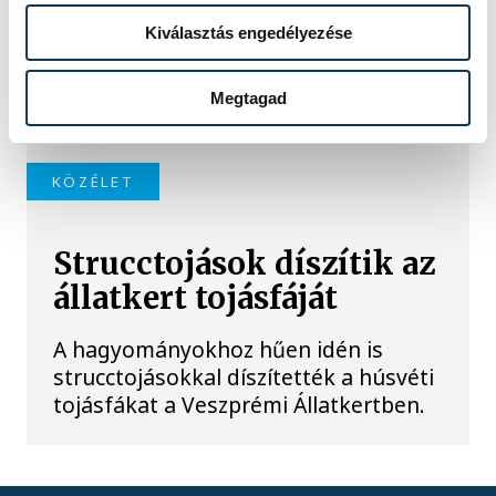
Állat- és Növénykertben, ahol azt is
Kiválasztás engedélyezése
bejelentették, hogy az ötéves állatot
a Veszprémi Állatkertbe fogják
Megtagad
költöztetni a közeljövőben.
KÖZÉLET
Strucctojások díszítik az
állatkert tojásfáját
A hagyományokhoz hűen idén is
strucctojásokkal díszítették a húsvéti
tojásfákat a Veszprémi Állatkertben.