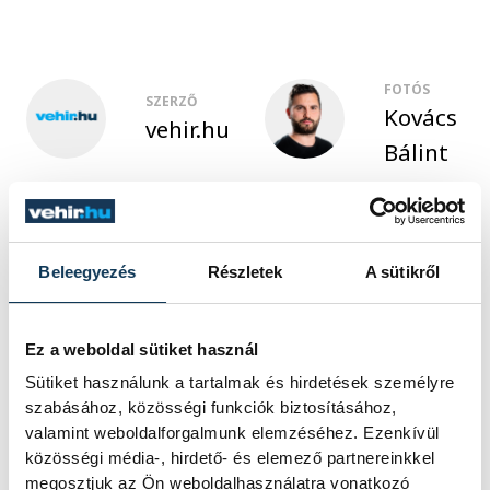
FOTÓS
SZERZŐ
Kovács
vehir.hu
Bálint
Beleegyezés
Részletek
A sütikről
Ez a weboldal sütiket használ
TOVÁBBI CIKKEK
Sütiket használunk a tartalmak és hirdetések személyre
KÖZÉLET
szabásához, közösségi funkciók biztosításához,
valamint weboldalforgalmunk elemzéséhez. Ezenkívül
közösségi média-, hirdető- és elemező partnereinkkel
Korábbi vezetői előtt
megosztjuk az Ön weboldalhasználatra vonatkozó