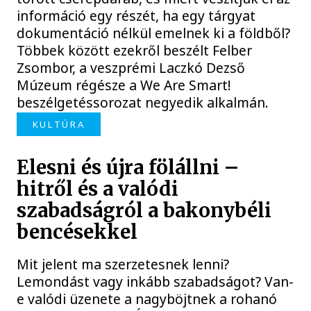
információ egy részét, ha egy tárgyat
dokumentáció nélkül emelnek ki a földből?
Többek között ezekről beszélt Felber
Zsombor, a veszprémi Laczkó Dezső
Múzeum régésze a We Are Smart!
beszélgetéssorozat negyedik alkalmán.
KULTÚRA
Elesni és újra fölállni –
hitről és a valódi
szabadságról a bakonybéli
bencésekkel
Mit jelent ma szerzetesnek lenni?
Lemondást vagy inkább szabadságot? Van-
e valódi üzenete a nagyböjtnek a rohanó