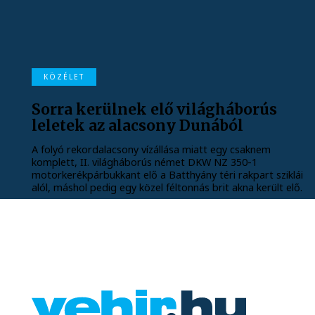
KÖZÉLET
Sorra kerülnek elő világháborús
leletek az alacsony Dunából
A folyó rekordalacsony vízállása miatt egy csaknem
komplett, II. világháborús német DKW NZ 350-1
motorkerékpárbukkant elő a Batthyány téri rakpart sziklái
alól, máshol pedig egy közel féltonnás brit akna került elő.