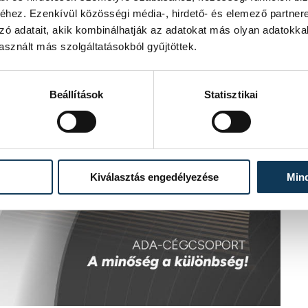
hez. Ezenkívül közösségi média-, hirdető- és elemező partner
zó adatait, akik kombinálhatják az adatokat más olyan adatokka
sznált más szolgáltatásokból gyűjtöttek.
Beállítások
Statisztikai
Kiválasztás engedélyezése
Min