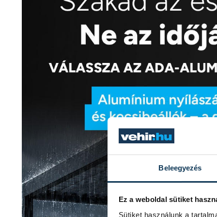
Beleegyezés
Ez a weboldal sütiket haszn
Sütiket használunk a tartal