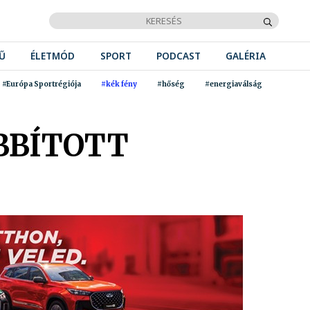
Ű
ÉLETMÓD
SPORT
PODCAST
GALÉRIA
#Európa Sportrégiója
#kék fény
#hőség
#energiaválság
BBÍTOTT