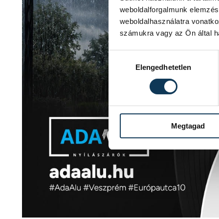
weboldalforgalmunk elemzésé
weboldalhasználatra vonatko
számukra vagy az Ön által ha
Hozzájárulás kiválasztása
Elengedhetetlen
Megtagad