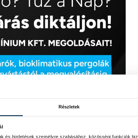
Részletek
ál
mak és hirdetések személyre szabásához, közösségi funkciók biz