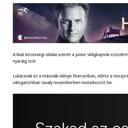
A klub közösségi oldala szerint a junior világbajnoki ezüsté
nyaráig szól.
Lukácsnak ez a második idénye Elverumban, előtte a Veszpré
válogatottban tavaly novemberben mutatkozott be.