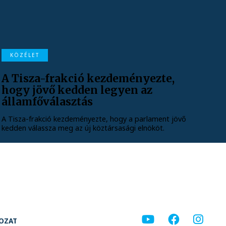
KÖZÉLET
A Tisza-frakció kezdeményezte,
hogy jövő kedden legyen az
államfőválasztás
A Tisza-frakció kezdeményezte, hogy a parlament jövő
kedden válassza meg az új köztársasági elnököt.
KOZAT