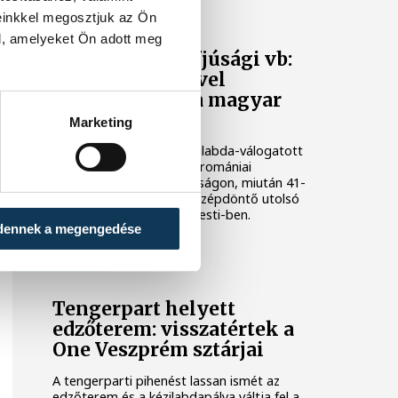
KÉZILABDA
einkkel megosztjuk az Ön
l, amelyeket Ön adott meg
Női kézilabda ifjúsági vb:
Kína legyőzésével
negyeddöntős a magyar
válogatott
Marketing
A magyar női ifjúsági kézilabda-válogatott
negyeddöntőbe jutott a romániai
korosztályos világbajnokságon, miután 41-
36-ra legyőzte Kínát a középdöntő utolsó
fordulójában, kedden Pitesti-ben.
dennek a megengedése
KÉZILABDA
Tengerpart helyett
edzőterem: visszatértek a
One Veszprém sztárjai
A tengerparti pihenést lassan ismét az
edzőterem és a kézilabdapálya váltja fel a