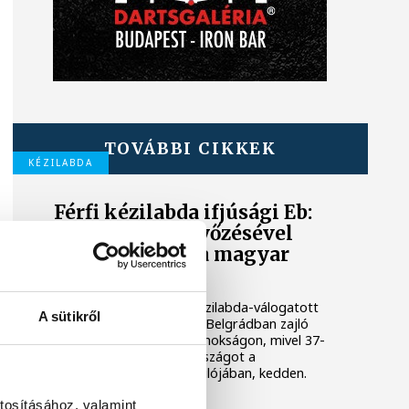
TOVÁBBI CIKKEK
KÉZILABDA
Férfi kézilabda ifjúsági Eb:
a horvátok legyőzésével
negyeddöntős a magyar
válogatott
A magyar férfi ifjúsági kézilabda-válogatott
A sütikről
negyeddöntőbe jutott a Belgrádban zajló
korosztályos Európa-bajnokságon, mivel 37-
32-re legyőzte Horvátországot a
középdöntő utolsó fordulójában, kedden.
tosításához, valamint