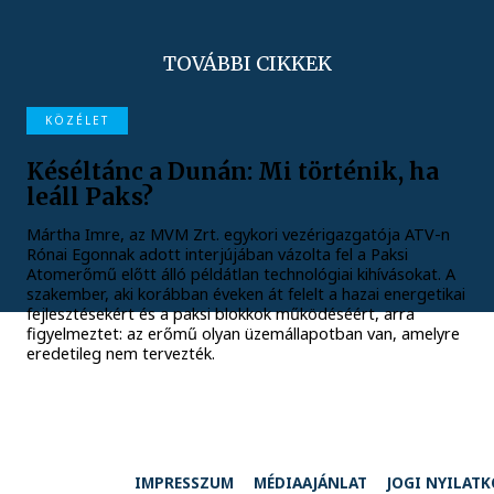
TOVÁBBI CIKKEK
KÖZÉLET
Késéltánc a Dunán: Mi történik, ha
leáll Paks?
Mártha Imre, az MVM Zrt. egykori vezérigazgatója ATV-n
Rónai Egonnak adott interjújában vázolta fel a Paksi
Atomerőmű előtt álló példátlan technológiai kihívásokat. A
szakember, aki korábban éveken át felelt a hazai energetikai
fejlesztésekért és a paksi blokkok működéséért, arra
figyelmeztet: az erőmű olyan üzemállapotban van, amelyre
eredetileg nem tervezték.
IMPRESSZUM
MÉDIAAJÁNLAT
JOGI NYILAT