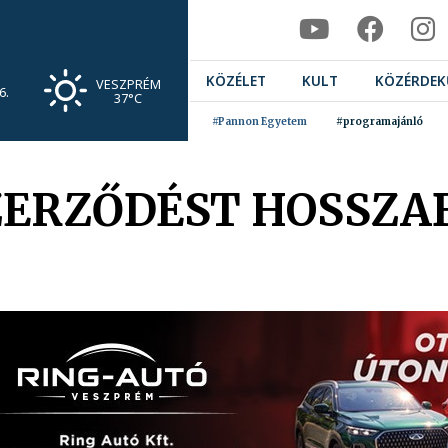
KÖZÉLET
KULT
KÖZÉRDEK
VESZPRÉM
6.
37°C
#Pannon Egyetem
#programajánló
ZERZŐDÉST HOSSZA