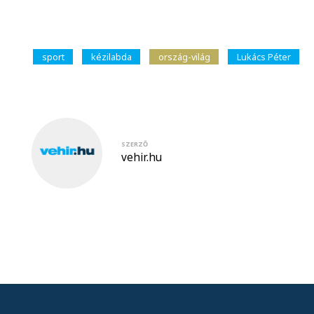
sport
kézilabda
ország-világ
Lukács Péter
SZERZŐ
vehir.hu