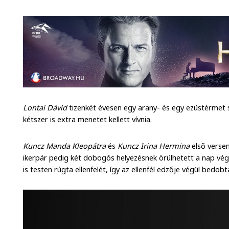
Lontai Dávid
tizenkét évesen egy arany- és egy ezüstérmet 
kétszer is extra menetet kellett vívnia.
Kuncz Manda Kleopátra
és
Kuncz Irina Hermina
első verse
ikerpár pedig két dobogós helyezésnek örülhetett a nap v
is testen rúgta ellenfelét, így az ellenfél edzője végül bedobt