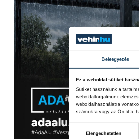
Beleegyezés
Ez a weboldal sütiket haszn
Sütiket használunk a tartal
weboldalforgalmunk elemzésé
weboldalhasználatra vonatko
számukra vagy az Ön által ha
Hozzájárulás kiválasztása
Elengedhetetlen