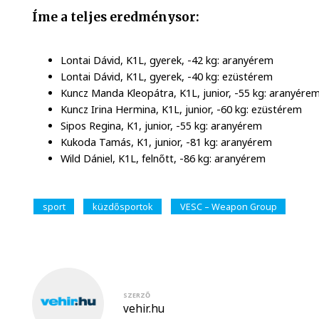
Íme a teljes eredménysor:
Lontai Dávid, K1L, gyerek, -42 kg: aranyérem
Lontai Dávid, K1L, gyerek, -40 kg: ezüstérem
Kuncz Manda Kleopátra, K1L, junior, -55 kg: aranyére
Kuncz Irina Hermina, K1L, junior, -60 kg: ezüstérem
Sipos Regina, K1, junior, -55 kg: aranyérem
Kukoda Tamás, K1, junior, -81 kg: aranyérem
Wild Dániel, K1L, felnőtt, -86 kg: aranyérem
sport
küzdősportok
VESC – Weapon Group
SZERZŐ
vehir.hu