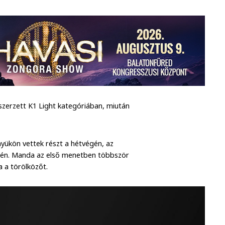
szerzett K1 Light kategóriában, miután
nyükön vettek részt a hétvégén, az
égén. Manda az első menetben többször
a a törölközőt.