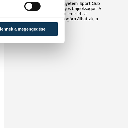
szereztek a Veszprémi Egyetemi Sport Club
birkózói a 2026-os országos bajnokságon. A
veszprémi klub versenyzői emellett a
csapatversenyben is dobogóra állhattak, a
harmadik helyen zártak.
dennek a megengedése