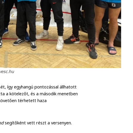
vesc.hu
t, így egyhangú pontozással állhatott
zta a kötelezőt, és a második menetben
 követően térhetett haza
nd
segítőként vett részt a versenyen.