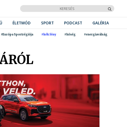
Ű
ÉLETMÓD
SPORT
PODCAST
GALÉRIA
#Európa Sportrégiója
#kék fény
#hőség
#energiaválság
JÁRÓL