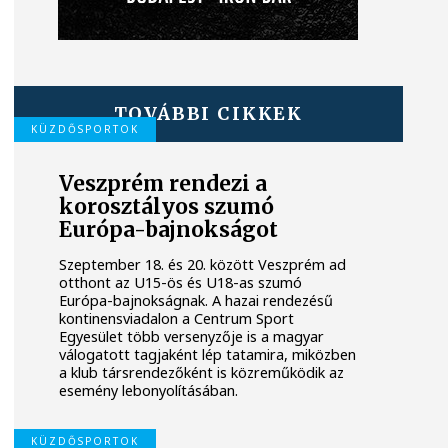
TOVÁBBI CIKKEK
KÜZDŐSPORTOK
Veszprém rendezi a
korosztályos szumó
Európa-bajnokságot
Szeptember 18. és 20. között Veszprém ad
otthont az U15-ös és U18-as szumó
Európa-bajnokságnak. A hazai rendezésű
kontinensviadalon a Centrum Sport
Egyesület több versenyzője is a magyar
válogatott tagjaként lép tatamira, miközben
a klub társrendezőként is közreműködik az
esemény lebonyolításában.
KÜZDŐSPORTOK