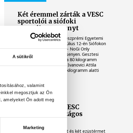
Két éremmel zárták a VESC
sportolói a siófoki
grapplingversenyt
Két érmet szereztek a Veszprémi Egyetemi
Sport Club versenyzői a július 12-én Siófokon
rendezett Siófok Brawls – NoGi Only
Submission grapplingversenyen. Gesztesi
A sütikről
Ádám aranyérmet nyert a 80 kilogramm
feletti kategóriában, míg Ivanovici Attila
bronzéremmel zárt a 80 kilogramm alatti
kezdők mezőnyében.
tosításához, valamint
VESC
einkkel megosztjuk az Ön
l, amelyeket Ön adott meg
Remekeltek a VESC
birkózói az országos
bajnokságon
Marketing
Két magyar bajnoki címet és két ezüstérmet