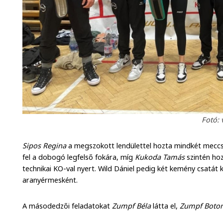
Fotó: 
Sipos Regina
a megszokott lendülettel hozta mindkét meccsé
fel a dobogó legfelső fokára, míg
Kukoda Tamás
szintén ho
technikai KO-val nyert. Wild Dániel pedig két kemény csatát
aranyérmesként.
A másodedzői feladatokat
Zumpf Béla
látta el,
Zumpf Boto