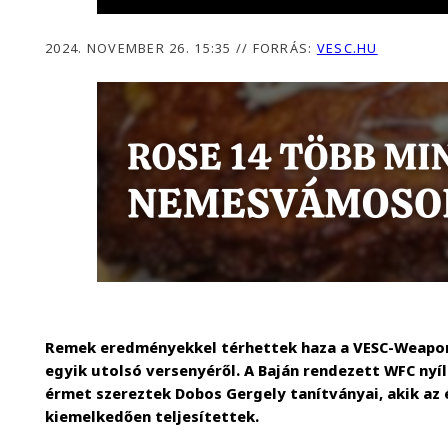
2024. NOVEMBER 26. 15:35
//
FORRÁS:
VESC.HU
Remek eredményekkel térhettek haza a VESC-Weapon
egyik utolsó versenyéről. A Baján rendezett WFC ny
érmet szereztek Dobos Gergely tanítványai, akik az 
kiemelkedően teljesítettek.