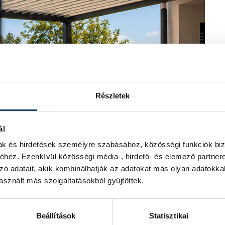
Részletek
ál
mak és hirdetések személyre szabásához, közösségi funkciók biz
hez. Ezenkívül közösségi média-, hirdető- és elemező partner
zó adatait, akik kombinálhatják az adatokat más olyan adatokka
sznált más szolgáltatásokból gyűjtöttek.
Beállítások
Statisztikai