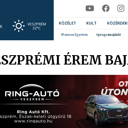
KÖZÉLET
KULT
KÖZÉRDEK
VESZPRÉM
8.
32°C
#Pannon Egyetem
#programajánló
VESZPRÉMI ÉREM BA