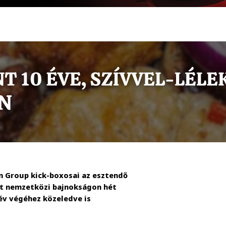
 Group kick-boxosai az esztendő
ílt nemzetközi bajnokságon hét
év végéhez közeledve is