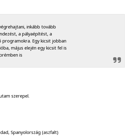
végrehajtani, inkább tovább
ndezést, a pályaépítést, a
ő programokra. Egy kicsit jobban
a, május elején egy kicsit fel is
zprémben is
utam szerepel.
idad, Spanyolország (aszfalt)