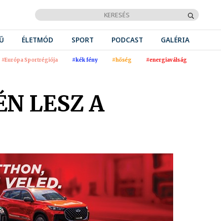
Ű
ÉLETMÓD
SPORT
PODCAST
GALÉRIA
#Európa Sportrégiója
#kék fény
#hőség
#energiaválság
N LESZ A