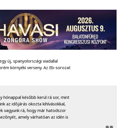
gy új, spanyolországi viadallal
zprém környéki verseny. Az Eb-sorozat
y hónappal később kerül rá sor, mint
k az időjárás okozta kihívásokkal,
ék vagyunk rá, hogy már hatodszor
zőnyét, amely várhatóan az idén is