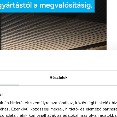
Részletek
ál
mak és hirdetések személyre szabásához, közösségi funkciók biz
hez. Ezenkívül közösségi média-, hirdető- és elemező partner
zó adatait, akik kombinálhatják az adatokat más olyan adatokka