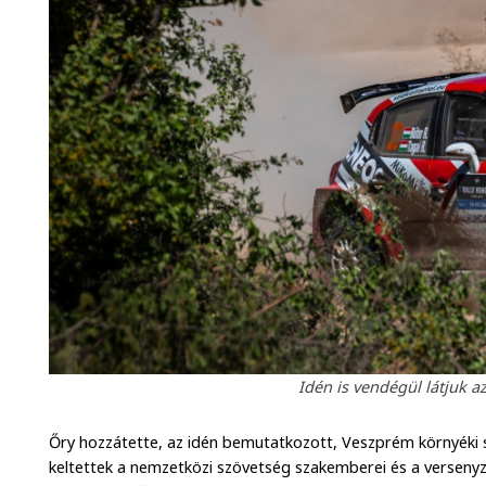
Idén is vendégül látjuk a
Őry hozzátette, az idén bemutatkozott, Veszprém környéki 
keltettek a nemzetközi szövetség szakemberei és a versenyző