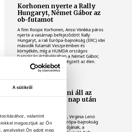
Korhonen nyerte a Rally
Hungaryt, Német Gábor az
ob-futamot
A finn Roope Korhonen, Anssi Viinikka páros
nyerte a vasárnap befejeződött Rally
Hungaryt, a rali Európa-bajnokság (ERC) idei
második futamát Veszprémben és
környékén, míg a HUMDA országos
bajnokság értékelésében a Német Gábor,
Németh Gergely kettős végzett az élen.
AUTÓSPORT
A sütikről
Rali Eb: Mabellini áll az
élen a szombati nap után
Veszprémben
tosításához, valamint
Az olasz Andrea Mabellini, Virginia Lenzi
kettős áll az élen a rali Európa-bajnokság
einkkel megosztjuk az Ön
(ERC) idei második fordulójának, a
l, amelyeket Ön adott meg