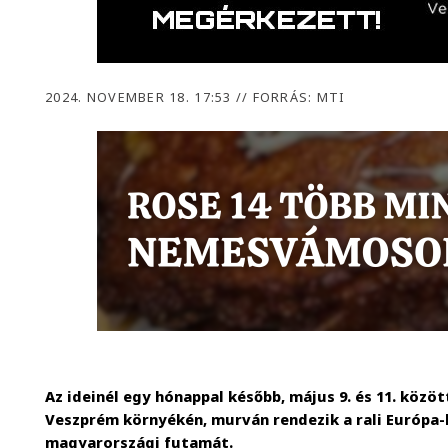
2024. NOVEMBER 18. 17:53
//
FORRÁS: MTI
Az ideinél egy hónappal később, május 9. és 11. közöt
Veszprém környékén, murván rendezik a rali Európa-b
magyarországi futamát.