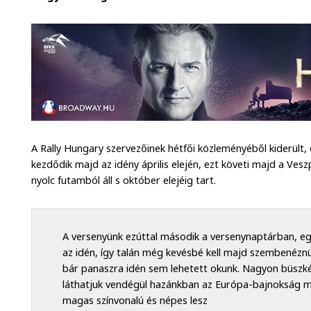
A Rally Hungary szervezőinek hétfői közleményéből kiderült, e
kezdődik majd az idény április elején, ezt követi majd a Ves
nyolc futamból áll s október elejéig tart.
A versenyünk ezúttal második a versenynaptárban, eg
az idén, így talán még kevésbé kell majd szembenéznün
bár panaszra idén sem lehetett okunk. Nagyon büszk
láthatjuk vendégül hazánkban az Európa-bajnokság me
magas színvonalú és népes lesz