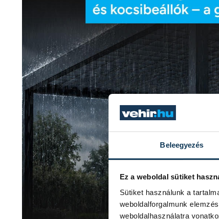
Beleegyezés
Ez a weboldal sütiket haszn
Sütiket használunk a tartal
weboldalforgalmunk elemzésé
weboldalhasználatra vonatko