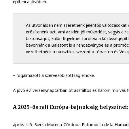
építeni a jövőben.
Az útvonalban nem szeretnénk jelentős változásokat 
erősítenénk azt, ami az idén jól működött, vagyis a re
biztonságot, külön figyelmet fordítva a közösségépít
bevonnánk a Balatont is a rendezvénybe és a promóciób
vezethetnénk a turisztikai szezont a tóparton és Ves
– fogalmazott a szervezőbizottság elnöke.
A jövő évi versenynaptárban öt aszfaltos és három murvás f
A 2025-ös rali Európa-bajnokság helyszínei:
április 4-6.: Sierra Morena-Córdoba Patrimonio de la Human