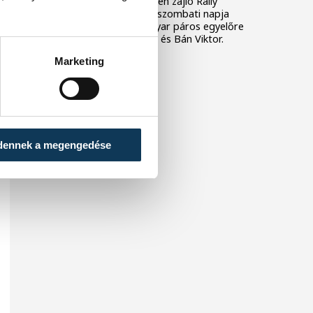
Veszprémben és környékén zajló Rally
Hungary-nek a második, szombati napja
után, míg a legjobb magyar páros egyelőre
a nyolcadik László Martin és Bán Viktor.
Marketing
dennek a megengedése