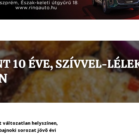
t változatlan helyszínen,
ajnoki sorozat jövő évi