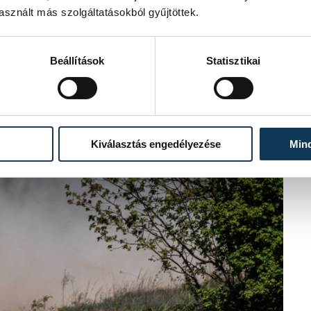
sznált más szolgáltatásokból gyűjtöttek.
Beállítások
Statisztikai
Kiválasztás engedélyezése
Min