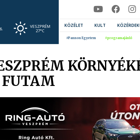
KÖZÉLET
KULT
KÖZÉRDEK
VESZPRÉM
6.
27°C
#Pannon Egyetem
#programajánló
VESZPRÉM KÖRNYÉKÉ
 FUTAM