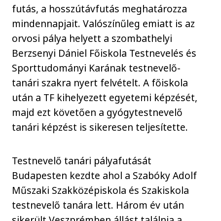
futás, a hosszútávfutás meghatározza
mindennapjait. Valószínűleg emiatt is az
orvosi pálya helyett a szombathelyi
Berzsenyi Dániel Főiskola Testnevelés és
Sporttudományi Karának testnevelő-
tanári szakra nyert felvételt. A főiskola
után a TF kihelyezett egyetemi képzését,
majd ezt követően a gyógytestnevelő
tanári képzést is sikeresen teljesítette.
Testnevelő tanári pályafutását
Budapesten kezdte ahol a Szabóky Adolf
Műszaki Szakközépiskola és Szakiskola
testnevelő tanára lett. Három év után
sikerült Veszprémben állást találnia a