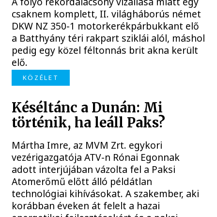
A folyó rekordalacsony vízállása miatt egy
csaknem komplett, II. világháborús német
DKW NZ 350-1 motorkerékpárbukkant elő
a Batthyány téri rakpart sziklái alól, máshol
pedig egy közel féltonnás brit akna került
elő.
KÖZÉLET
Késéltánc a Dunán: Mi
történik, ha leáll Paks?
Mártha Imre, az MVM Zrt. egykori
vezérigazgatója ATV-n Rónai Egonnak
adott interjújában vázolta fel a Paksi
Atomerőmű előtt álló példátlan
technológiai kihívásokat. A szakember, aki
korábban éveken át felelt a hazai