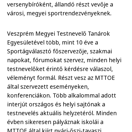
versenybíróként, állandó részt vevője a
városi, megyei sportrendezvényeknek.
Veszprém Megyei Testnevelő Tanárok
Egyesületével több, mint 10 éve a
Sportágválasztó főszervezője, szakmai
napokat, fórumokat szervez, minden helyi
testnevelőket érintő kérdésre válaszol,
véleményt formál. Részt vesz az MTTOE
által szervezett eseményeken,
konferenciákon. Több alkalommal adott
interjút országos és helyi sajtónak a
testnevelés aktuális helyzetéról. Minden
évben sikeresen pályáznak iskolái a
MTTOE által kiírt nyári-őszi-tavaszi