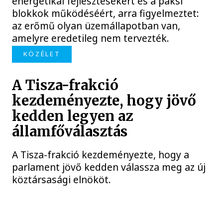
energetikai fejlesztésekért és a paksi
blokkok működéséért, arra figyelmeztet:
az erőmű olyan üzemállapotban van,
amelyre eredetileg nem tervezték.
KÖZÉLET
A Tisza-frakció
kezdeményezte, hogy jövő
kedden legyen az
államfőválasztás
A Tisza-frakció kezdeményezte, hogy a
parlament jövő kedden válassza meg az új
köztársasági elnököt.