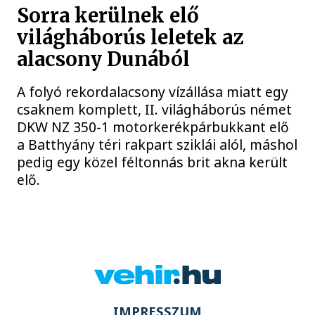
Sorra kerülnek elő
világháborús leletek az
alacsony Dunából
A folyó rekordalacsony vízállása miatt egy
csaknem komplett, II. világháborús német
DKW NZ 350-1 motorkerékpárbukkant elő
a Batthyány téri rakpart sziklái alól, máshol
pedig egy közel féltonnás brit akna került
elő.
IMPRESSZUM