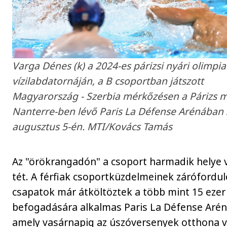
Varga Dénes (k) a 2024-es párizsi nyári olimpia 
vízilabdatornáján, a B csoportban játszott
Magyarország - Szerbia mérkőzésen a Párizs me
Nanterre-ben lévő Paris La Défense Arénában 
augusztus 5-én. MTI/Kovács Tamás
Az "örökrangadón" a csoport harmadik helye v
tét. A férfiak csoportküzdelmeinek zárófordul
csapatok már átköltöztek a több mint 15 ezer
befogadására alkalmas Paris La Défense Arén
amely vasárnapig az úszóversenyek otthona v