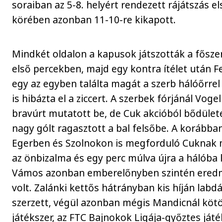
soraiban az 5-8. helyért rendezett rájátszás el
körében azonban 11-10-re kikapott.
Mindkét oldalon a kapusok játszották a fősze
első percekben, majd egy kontra ítélet után F
egy az egyben találta magát a szerb hálóőrre
is hibázta el a ziccert. A szerbek fórjánál Voge
bravúrt mutatott be, de Cuk akcióból bődüle
nagy gólt ragasztott a bal felsőbe. A korábba
Egerben és Szolnokon is megforduló Cuknak 
az önbizalma és egy perc múlva újra a hálóba l
Vámos azonban emberelőnyben szintén ere
volt. Zalánki kettős hátrányban kis híján labd
szerzett, végül azonban mégis Mandicnál kötöt
játékszer, az FTC Bajnokok Ligája-győztes ját