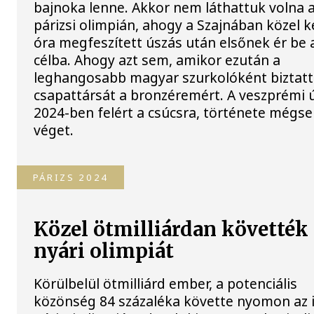
bajnoka lenne. Akkor nem láthattuk volna 
párizsi olimpián, ahogy a Szajnában közel k
óra megfeszített úszás után elsőnek ér be 
célba. Ahogy azt sem, amikor ezután a
leghangosabb magyar szurkolóként biztat
csapattársát a bronzéremért. A veszprémi 
2024-ben felért a csúcsra, története mégs
véget.
PÁRIZS 2024
Közel ötmilliárdan követték 
nyári olimpiát
Körülbelül ötmilliárd ember, a potenciális
közönség 84 százaléka követte nyomon az i