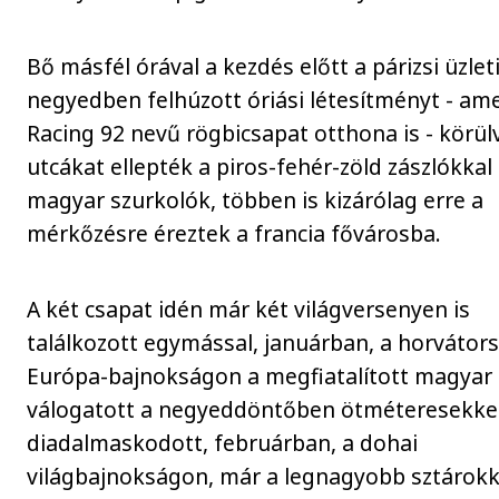
Bő másfél órával a kezdés előtt a párizsi üzlet
negyedben felhúzott óriási létesítményt - ame
Racing 92 nevű rögbicsapat otthona is - körül
utcákat ellepték a piros-fehér-zöld zászlókkal
magyar szurkolók, többen is kizárólag erre a
mérkőzésre éreztek a francia fővárosba.
A két csapat idén már két világversenyen is
találkozott egymással, januárban, a horvátors
Európa-bajnokságon a megfiatalított magyar
válogatott a negyeddöntőben ötméteresekke
diadalmaskodott, februárban, a dohai
világbajnokságon, már a legnagyobb sztárokk