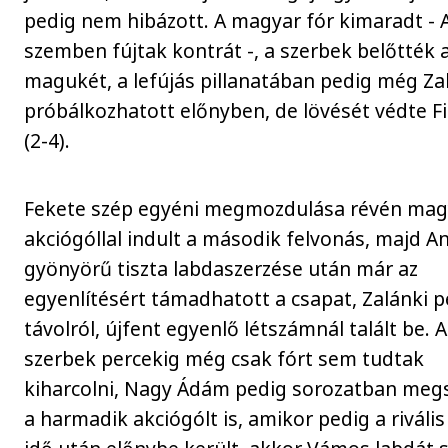
pedig nem hibázott. A magyar fór kimaradt - A
szemben fújtak kontrát -, a szerbek belőtték 
magukét, a lefújás pillanatában pedig még Za
próbálkozhatott előnyben, de lövését védte Fi
(2-4).
Fekete szép egyéni megmozdulása révén mag
akciógóllal indult a második felvonás, majd A
gyönyörű tiszta labdaszerzése után már az
egyenlítésért támadhatott a csapat, Zalánki p
távolról, újfent egyenlő létszámnál talált be. A
szerbek percekig még csak fórt sem tudtak
kiharcolni, Nagy Ádám pedig sorozatban meg
a harmadik akciógólt is, amikor pedig a riváli