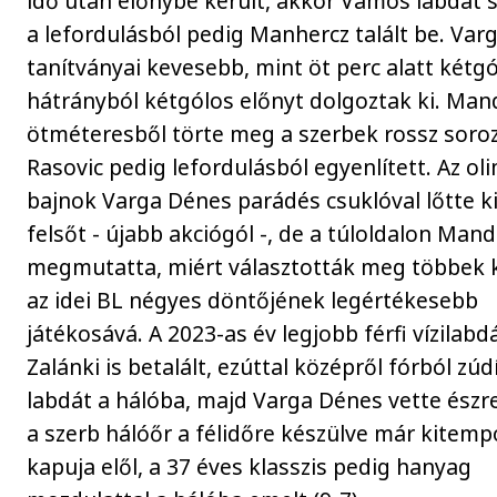
idő után előnybe került, akkor Vámos labdát s
a lefordulásból pedig Manhercz talált be. Varg
tanítványai kevesebb, mint öt perc alatt kétg
hátrányból kétgólos előnyt dolgoztak ki. Man
ötméteresből törte meg a szerbek rossz soroz
Rasovic pedig lefordulásból egyenlített. Az ol
bajnok Varga Dénes parádés csuklóval lőtte ki
felsőt - újabb akciógól -, de a túloldalon Mandi
megmutatta, miért választották meg többek 
az idei BL négyes döntőjének legértékesebb
játékosává. A 2023-as év legjobb férfi vízilabd
Zalánki is betalált, ezúttal középről fórból zúd
labdát a hálóba, majd Varga Dénes vette észr
a szerb hálóőr a félidőre készülve már kitemp
kapuja elől, a 37 éves klasszis pedig hanyag