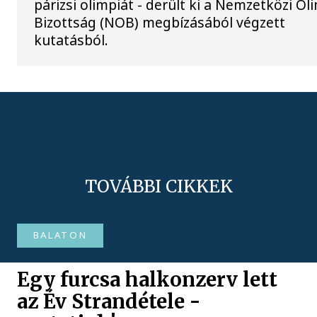
párizsi olimpiát - derült ki a Nemzetközi Ol
Bizottság (NOB) megbízásából végzett
kutatásból.
TOVÁBBI CIKKEK
BALATON
Egy furcsa halkonzerv lett
az Év Strandétele -