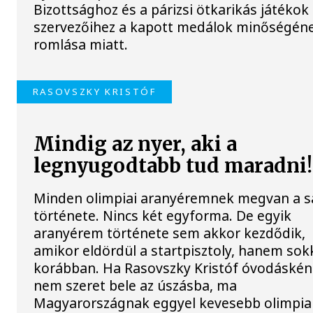
Bizottsághoz és a párizsi ötkarikás játékok
szervezőihez a kapott medálok minőségén
romlása miatt.
RASOVSZKY KRISTÓF
Mindig az nyer, aki a
legnyugodtabb tud maradni!
Minden olimpiai aranyéremnek megvan a s
története. Nincs két egyforma. De egyik
aranyérem története sem akkor kezdődik,
amikor eldördül a startpisztoly, hanem sok
korábban. Ha Rasovszky Kristóf óvodáskén
nem szeret bele az úszásba, ma
Magyarországnak eggyel kevesebb olimpia