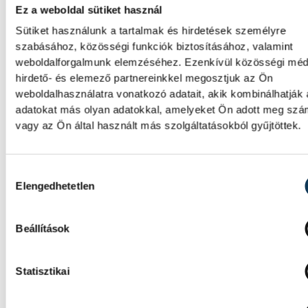
szép beúszás után húzta a labdát a hálóba. A
Ez a weboldal sütiket használ
fórból kozmetikáztak a különbségen, Fekete
Sütiket használunk a tartalmak és hirdetések személyre
szabásához, közösségi funkciók biztosításához, valamint
azonnal válaszolt szintén előnyből.
weboldalforgalmunk elemzéséhez. Ezenkívül közösségi méd
hirdető- és elemező partnereinkkel megosztjuk az Ön
weboldalhasználatra vonatkozó adatait, akik kombinálhatják
A záró nyolc percben először a szerbek találta
adatokat más olyan adatokkal, amelyeket Ön adott meg sz
Zalánki azonnal válaszolt. Dedovic fórból szer
vagy az Ön által használt más szolgáltatásokból gyűjtöttek.
gólt, ekkor már az olimpiai újonc Bányai Márk
tempózott a magyar kapu előtt, a fiatal hálóő
Hozzájárulás kiválasztása
Mandic is "bemutatkozott". A magyarok leford
Elengedhetetlen
szerbek lemaradtak, Molnár pedig szép gólt lő
a rivális ötösből szépített, az utolsó két perc
Beállítások
már nem változott az eredmény.
Statisztikai
sport
ország-világ
olimpia
Párizs 2