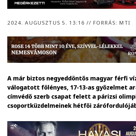
2024. AUGUSZTUS 5. 13:16
//
FORRÁS: MTI
A már biztos negyeddöntős magyar férfi ví
válogatott fölényes, 17-13-as győzelmet ar
címvédő szerb csapat felett a párizsi olimp
csoportküzdelmeinek hétfői zárófordulójá