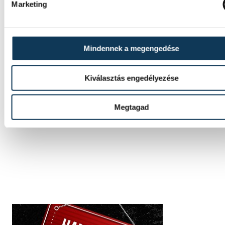
Marketing
vízilabda
Mindennek a megengedése
Kiválasztás engedélyezése
SZERZŐ
vehir.hu
Megtagad