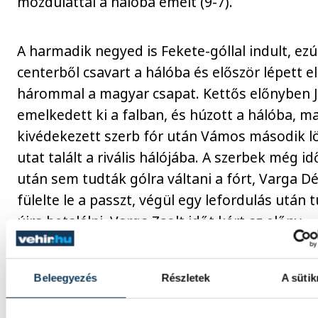
mozdulattal a hálóba emelt (9-7).
A harmadik negyed is Fekete-góllal indult, ezú
centerből csavart a hálóba és először lépett el
hárommal a magyar csapat. Kettős előnyben J
emelkedett ki a falban, és húzott a hálóba, ma
kivédekezett szerb fór után Vámos második lö
utat talált a rivális hálójába. A szerbek még i
után sem tudták gólra váltani a fórt, Varga D
fülelte le a passzt, végül egy lefordulás után 
újra betalálni. Varga Zsolt időt kért az előny
megjátszása előtt, a megbeszélés után pedig 
állította vissza az ötgólos különbséget. Vigvári
Beleegyezés
Részletek
A sütik
feliratkozott a gólszerzők közé, az előző évbe
és felnőtt világbajnoki címet nyerő fiatal játé