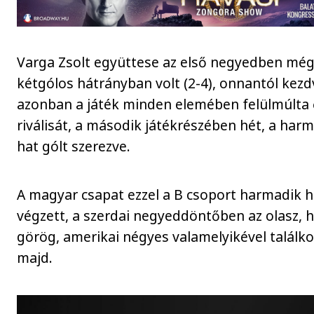
Varga Zsolt együttese az első negyedben mé
kétgólos hátrányban volt (2-4), onnantól kezd
azonban a játék minden elemében felülmúlta 
riválisát, a második játékrészében hét, a har
hat gólt szerezve.
A magyar csapat ezzel a B csoport harmadik h
végzett, a szerdai negyeddöntőben az olasz, h
görög, amerikai négyes valamelyikével találko
majd.