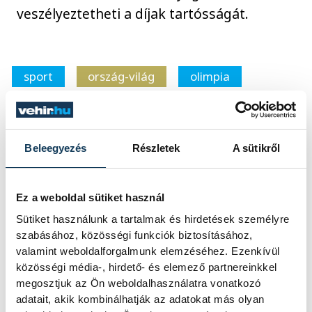
veszélyeztetheti a díjak tartósságát.
sport
ország-világ
olimpia
Párizs 2024
Beleegyezés
Részletek
A sütikről
Ez a weboldal sütiket használ
SZERZŐ
vehir.hu
Sütiket használunk a tartalmak és hirdetések személyre
szabásához, közösségi funkciók biztosításához,
valamint weboldalforgalmunk elemzéséhez. Ezenkívül
közösségi média-, hirdető- és elemező partnereinkkel
megosztjuk az Ön weboldalhasználatra vonatkozó
adatait, akik kombinálhatják az adatokat más olyan