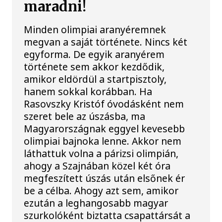
maradni!
Minden olimpiai aranyéremnek
megvan a saját története. Nincs két
egyforma. De egyik aranyérem
története sem akkor kezdődik,
amikor eldördül a startpisztoly,
hanem sokkal korábban. Ha
Rasovszky Kristóf óvodásként nem
szeret bele az úszásba, ma
Magyarországnak eggyel kevesebb
olimpiai bajnoka lenne. Akkor nem
láthattuk volna a párizsi olimpián,
ahogy a Szajnában közel két óra
megfeszített úszás után elsőnek ér
be a célba. Ahogy azt sem, amikor
ezután a leghangosabb magyar
szurkolóként biztatta csapattársát a