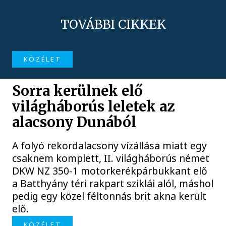
TOVÁBBI CIKKEK
KÖZÉLET
Sorra kerülnek elő
világháborús leletek az
alacsony Dunából
A folyó rekordalacsony vízállása miatt egy
csaknem komplett, II. világháborús német
DKW NZ 350-1 motorkerékpárbukkant elő
a Batthyány téri rakpart sziklái alól, máshol
pedig egy közel féltonnás brit akna került
elő.
KÖZÉLET