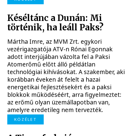
Késéltánc a Dunán: Mi
történik, ha leáll Paks?
Mártha Imre, az MVM Zrt. egykori
vezérigazgatója ATV-n Rónai Egonnak
adott interjújában vázolta fel a Paksi
Atomerőmű előtt álló példátlan
technológiai kihívásokat. A szakember, aki
korábban éveken át felelt a hazai
energetikai fejlesztésekért és a paksi
blokkok működéséért, arra figyelmeztet:
az erőmű olyan üzemállapotban van,
amelyre eredetileg nem tervezték.
KÖZÉLET