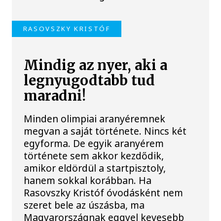
RASOVSZKY KRISTÓF
Mindig az nyer, aki a
legnyugodtabb tud
maradni!
Minden olimpiai aranyéremnek
megvan a saját története. Nincs két
egyforma. De egyik aranyérem
története sem akkor kezdődik,
amikor eldördül a startpisztoly,
hanem sokkal korábban. Ha
Rasovszky Kristóf óvodásként nem
szeret bele az úszásba, ma
Magyarországnak eggyel kevesebb