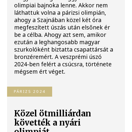
olimpiai bajnoka lenne. Akkor nem
láthattuk volna a párizsi olimpián,
ahogy a Szajnában közel két óra
megfeszített úszás után elsőnek ér
be a célba. Ahogy azt sem, amikor
ezután a leghangosabb magyar
szurkolóként biztatta csapattársát a
bronzéremért. A veszprémi úszó
2024-ben felért a csúcsra, története
mégsem ért véget.
PÁRIZS 2024
Közel ötmilliárdan
követték a nyári
olimpiát