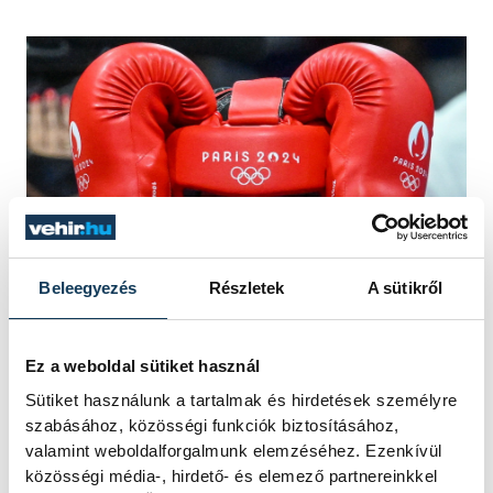
Beleegyezés
Részletek
A sütikről
Párizs, 2024. augusztus 1. Hámori Anna
Ez a weboldal sütiket használ
Luca az ausztrál Marissa Williamson elleni
Sütiket használunk a tartalmak és hirdetések személyre
küzdelemben, a női ökölvívók 66
szabásához, közösségi funkciók biztosításához,
kilogrammos súlycsoportjának
valamint weboldalforgalmunk elemzéséhez. Ezenkívül
nyolcaddöntőjében a 2024-es párizsi nyári
közösségi média-, hirdető- és elemező partnereinkkel