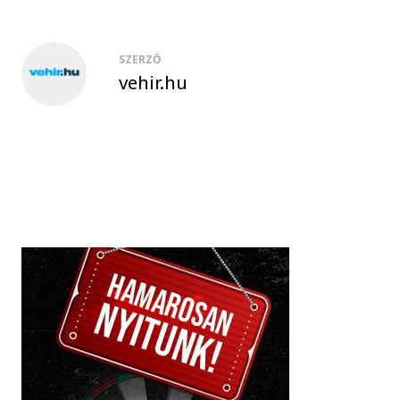
SZERZŐ
vehir.hu