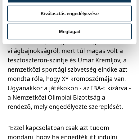
világbajnoki ezüstérmes algériai Imane
Heliffel küzd meg szombat délután.
Kiválasztás engedélyezése
A negyeddöntős riválist tavaly a
Megtagad
nemzetközi sportági szövetség kizárta a
világbajnokságról, mert túl magas volt a
tesztoszteron-szintje és Umar Kremljov, a
nemzetközi sportági szövetség elnöke azt
mondta róla, hogy XY kromoszómája van.
Ugyanakkor a játékokon - az IBA-t kizárva -
a Nemzetközi Olimpiai Bizottság a
rendező, mely engedélyezte szereplését.
"Ezzel kapcsolatban csak azt tudom
mondani, hogy ha engedték itt indulni,