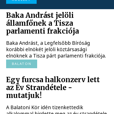
Baka Andrást jelöli
államfőnek a Tisza
parlamenti frakciója
Baka Andrást, a Legfelsőbb Bíróság
korábbi elnökét jelöli köztársasági
elnöknek a Tisza párt parlamenti frakciója.
BALATON
Egy furcsa halkonzerv lett
az Év Strandétele -
mutatjuk!
A Balatoni Kör idén tizenkettedik
alkalommal hirdette meg az év strandétele