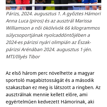
Párizs, 2024. augusztus 1. A győztes Hámori
Anna Luca (piros) és az ausztrál Marissa
Williamson a női ökölvívók 66 kilogrammos
súlycsoportjának nyolcaddöntőjében a
2024-es párizsi nyári olimpián az Észak-
párizsi Arénában 2024. augusztus 1-jén.
MTI/Illyés Tibor
Az első három perc növelhette a magyar
sportoló magabiztosságát és a második
szakaszban ez meg is látszott a ringben. Az
ausztrálnak mennie kellett előre, ami
egyértelműen kedvezett Hámorinak, aki