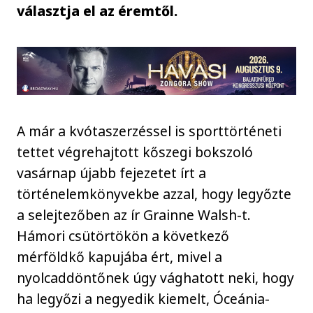
választja el az éremtől.
A már a kvótaszerzéssel is sporttörténeti
tettet végrehajtott kőszegi bokszoló
vasárnap újabb fejezetet írt a
történelemkönyvekbe azzal, hogy legyőzte
a selejtezőben az ír Grainne Walsh-t.
Hámori csütörtökön a következő
mérföldkő kapujába ért, mivel a
nyolcaddöntőnek úgy vághatott neki, hogy
ha legyőzi a negyedik kiemelt, Óceánia-