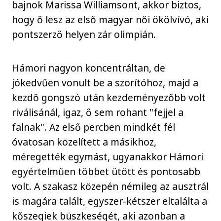
bajnok Marissa Williamsont, akkor biztos,
hogy ő lesz az első magyar női ökölvívó, aki
pontszerző helyen zár olimpián.
Hámori nagyon koncentráltan, de
jókedvűen vonult be a szorítóhoz, majd a
kezdő gongszó után kezdeményezőbb volt
riválisánál, igaz, ő sem rohant "fejjel a
falnak". Az első percben mindkét fél
óvatosan közelített a másikhoz,
méregették egymást, ugyanakkor Hámori
egyértelműen többet ütött és pontosabb
volt. A szakasz közepén némileg az ausztrál
is magára talált, egyszer-kétszer eltalálta a
kőszegiek büszkeségét, aki azonban a