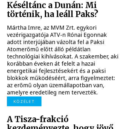
Késéltánc a Dunán: Mi
történik, ha leáll Paks?
Mártha Imre, az MVM Zrt. egykori
vezérigazgatója ATV-n Rónai Egonnak
adott interjújában vázolta fel a Paksi
Atomerőmű előtt álló példátlan
technológiai kihívásokat. A szakember, aki
korábban éveken át felelt a hazai
energetikai fejlesztésekért és a paksi
blokkok működéséért, arra figyelmeztet:
az erőmű olyan üzemállapotban van,
amelyre eredetileg nem tervezték.
KÖZÉLET
A Tisza-frakció
kezdeményezte, hogy jövő