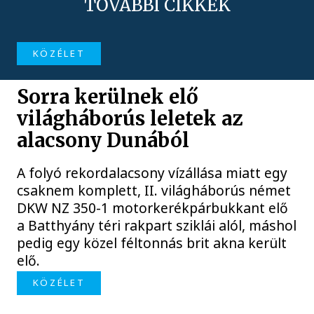
TOVÁBBI CIKKEK
KÖZÉLET
Sorra kerülnek elő
világháborús leletek az
alacsony Dunából
A folyó rekordalacsony vízállása miatt egy
csaknem komplett, II. világháborús német
DKW NZ 350-1 motorkerékpárbukkant elő
a Batthyány téri rakpart sziklái alól, máshol
pedig egy közel féltonnás brit akna került
elő.
KÖZÉLET