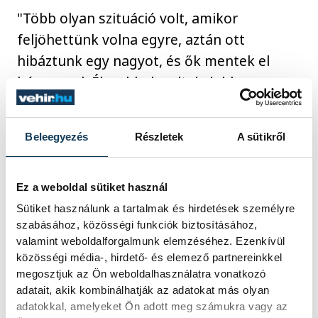
"Több olyan szituáció volt, amikor
feljöhettünk volna egyre, aztán ott
hibáztunk egy nagyot, és ők mentek el
hárommal. Élesebbek voltak, jobban
reagáltak a lepattanóra." - fogalmazott.
Beleegyezés
Részletek
A sütikről
A spanyolok 26 év után tudtak nagy
tornán (vb, Eb, olimpia) nyerni a magyarok
Ez a weboldal sütiket használ
ellen.
Sütiket használunk a tartalmak és hirdetések személyre
szabásához, közösségi funkciók biztosításához,
valamint weboldalforgalmunk elemzéséhez. Ezenkívül
sport
ország-világ
olimpia
közösségi média-, hirdető- és elemező partnereinkkel
megosztjuk az Ön weboldalhasználatra vonatkozó
Párizs 2024
vízilabda
adatait, akik kombinálhatják az adatokat más olyan
adatokkal, amelyeket Ön adott meg számukra vagy az