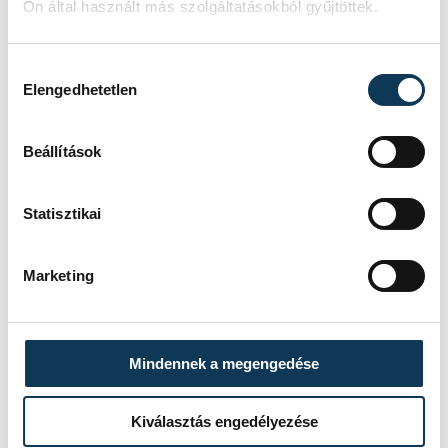
Varga Zsolt
Varga Dénes
Ön által használt más szolgáltatásokból gyűjtöttek.
Hozzájárulás kiválasztása
Elengedhetetlen
SZERZŐ
Beállítások
vehir.hu
Statisztikai
Marketing
Mindennek a megengedése
Kiválasztás engedélyezése