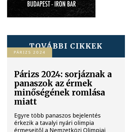
TOVÁBBI CIKKEK
PÁRIZS 2024
Párizs 2024: sorjáznak a
panaszok az érmek
minőségének romlása
miatt
Egyre több panaszos bejelentés
érkezik a tavalyi nyári olimpia
érmeseitől a Nemzetközi Olimpiai