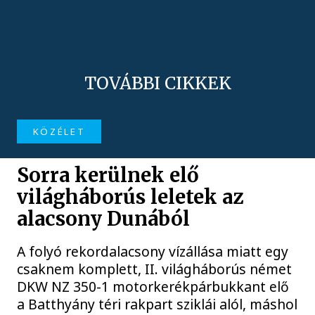
TOVÁBBI CIKKEK
KÖZÉLET
Sorra kerülnek elő
világháborús leletek az
alacsony Dunából
A folyó rekordalacsony vízállása miatt egy
csaknem komplett, II. világháborús német
DKW NZ 350-1 motorkerékpárbukkant elő
a Batthyány téri rakpart sziklái alól, máshol