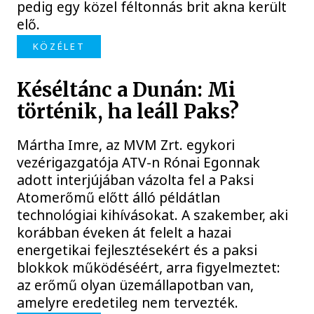
pedig egy közel féltonnás brit akna került
elő.
KÖZÉLET
Késéltánc a Dunán: Mi
történik, ha leáll Paks?
Mártha Imre, az MVM Zrt. egykori
vezérigazgatója ATV-n Rónai Egonnak
adott interjújában vázolta fel a Paksi
Atomerőmű előtt álló példátlan
technológiai kihívásokat. A szakember, aki
korábban éveken át felelt a hazai
energetikai fejlesztésekért és a paksi
blokkok működéséért, arra figyelmeztet:
az erőmű olyan üzemállapotban van,
amelyre eredetileg nem tervezték.