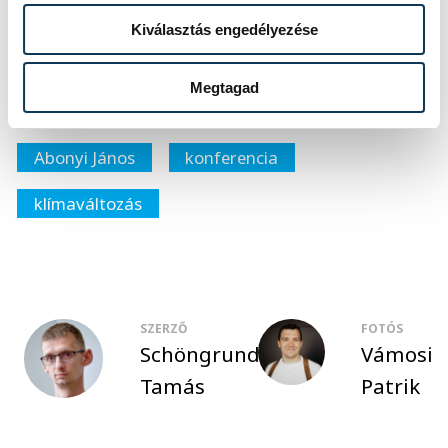
Kiválasztás engedélyezése
közélet
Pannon Egyetem
Megtagad
környezetvédelem
Gelencsér András
Abonyi János
konferencia
klímaváltozás
SZERZŐ
FOTÓS
Schöngrundtner
Vámosi
Tamás
Patrik