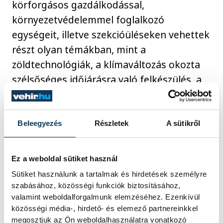
körforgásos gazdálkodással,
környezetvédelemmel foglalkozó
egységeit, illetve szekcióüléseken vehettek
részt olyan témákban, mint a
zöldtechnológiák, a klímaváltozás okozta
szélsőséges időjárásra való felkészülés, a
hulladékkezelés problémái, a vízzel
kapcsolatos kérdések vagy a
fenntarthatósággal kapcsolatos
Beleegyezés
Részletek
A sütikről
kommunikáció és oktatás.
Ez a weboldal sütiket használ
Sütiket használunk a tartalmak és hirdetések személyre
Kapcsolódó cikk
szabásához, közösségi funkciók biztosításához,
valamint weboldalforgalmunk elemzéséhez. Ezenkívül
A leköszönő rektor, Gelencsér
közösségi média-, hirdető- és elemező partnereinkkel
megosztjuk az Ön weboldalhasználatra vonatkozó