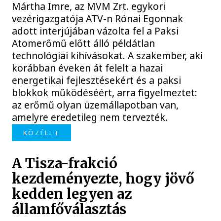
Mártha Imre, az MVM Zrt. egykori
vezérigazgatója ATV-n Rónai Egonnak
adott interjújában vázolta fel a Paksi
Atomerőmű előtt álló példátlan
technológiai kihívásokat. A szakember, aki
korábban éveken át felelt a hazai
energetikai fejlesztésekért és a paksi
blokkok működéséért, arra figyelmeztet:
az erőmű olyan üzemállapotban van,
amelyre eredetileg nem tervezték.
KÖZÉLET
A Tisza-frakció
kezdeményezte, hogy jövő
kedden legyen az
államfőválasztás