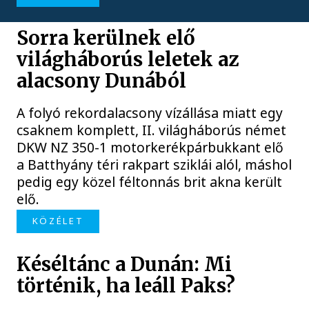
Sorra kerülnek elő
világháborús leletek az
alacsony Dunából
A folyó rekordalacsony vízállása miatt egy
csaknem komplett, II. világháborús német
DKW NZ 350-1 motorkerékpárbukkant elő
a Batthyány téri rakpart sziklái alól, máshol
pedig egy közel féltonnás brit akna került
elő.
KÖZÉLET
Késéltánc a Dunán: Mi
történik, ha leáll Paks?