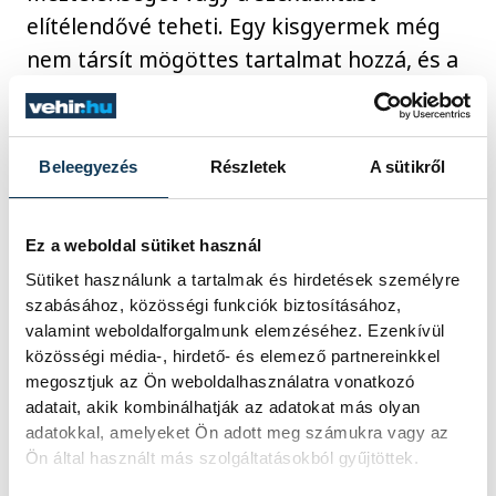
elítélendővé teheti. Egy kisgyermek még
nem társít mögöttes tartalmat hozzá, és a
mesei elemeknek köszönhetően egy
kisgyermek játékosan tanulhat az erkölcsi
kérdésekről és a felnőttek világáról.
Beleegyezés
Részletek
A sütikről
Ráadásul a népmesék eredetileg nem csak
Ez a weboldal sütiket használ
a kisgyermekek számára szóltak, hanem az
Sütiket használunk a tartalmak és hirdetések személyre
egész közösségnek is, de a konkrét
szabásához, közösségi funkciók biztosításához,
utalások a gyerekeknek csak mesei elemek
valamint weboldalforgalmunk elemzéséhez. Ezenkívül
közösségi média-, hirdető- és elemező partnereinkkel
maradtak. A szimbólumok nagyon
megosztjuk az Ön weboldalhasználatra vonatkozó
egyszerűek a magyar népmesékben, a
adatait, akik kombinálhatják az adatokat más olyan
gödör, alma, lyuk, mind-mind a nőiességet
adatokkal, amelyeket Ön adott meg számukra vagy az
Ön által használt más szolgáltatásokból gyűjtöttek.
jellemzi, míg a hal vagy a gólya fallikus