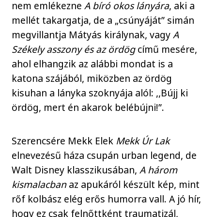
nem emlékezne
A bíró okos lányára
, aki a
mellét takargatja, de a „csúnyáját” simán
megvillantja Mátyás királynak, vagy
A
Székely asszony és az ördög
című mesére,
ahol elhangzik az alábbi mondat is a
katona szájából, miközben az ördög
kisuhan a lányka szoknyája alól: ,,Bújj ki
ördög, mert én akarok belébújni!”.
Szerencsére Mekk Elek
Mekk Úr Lak
elnevezésű háza csupán urban legend, de
Walt Disney klasszikusában,
A három
kismalacban
az apukáról készült kép, mint
rőf kolbász elég erős humorra vall. A jó hír,
hogy ez csak felnőttként traumatizál,