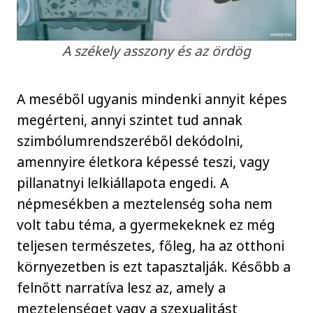
A székely asszony és az ördög
A meséből ugyanis mindenki annyit képes
megérteni, annyi szintet tud annak
szimbólumrendszeréből dekódolni,
amennyire életkora képessé teszi, vagy
pillanatnyi lelkiállapota engedi. A
népmesékben a meztelenség soha nem
volt tabu téma, a gyermekeknek ez még
teljesen természetes, főleg, ha az otthoni
környezetben is ezt tapasztalják. Később a
felnőtt narratíva lesz az, amely a
meztelenséget vagy a szexualitást