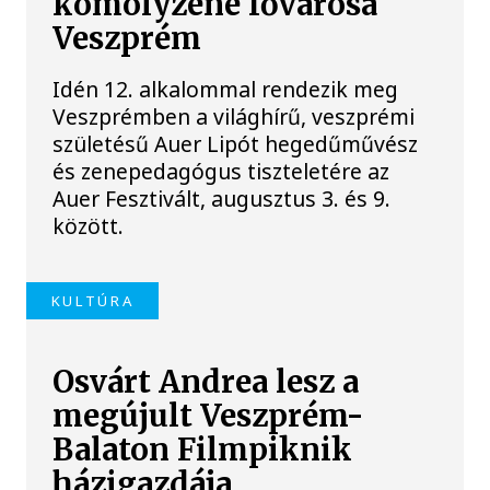
komolyzene fővárosa
Veszprém
Idén 12. alkalommal rendezik meg
Veszprémben a világhírű, veszprémi
születésű Auer Lipót hegedűművész
és zenepedagógus tiszteletére az
Auer Fesztivált, augusztus 3. és 9.
között.
KULTÚRA
Osvárt Andrea lesz a
megújult Veszprém-
Balaton Filmpiknik
házigazdája