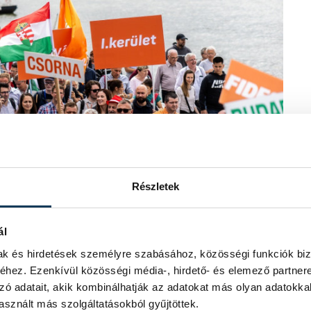
Részletek
ál
mak és hirdetések személyre szabásához, közösségi funkciók biz
hez. Ezenkívül közösségi média-, hirdető- és elemező partner
zó adatait, akik kombinálhatják az adatokat más olyan adatokka
azt mondta, "győzelmünk minden európai
sznált más szolgáltatásokból gyűjtöttek.