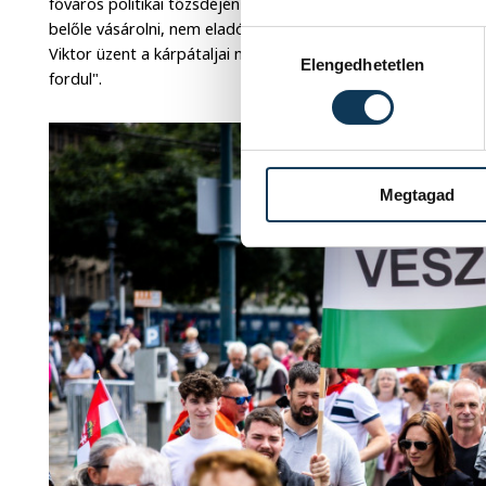
főváros politikai tőzsdéjén felhúzta Magyarország részvénye
belőle vásárolni, nem eladó, sem Brüsszelnek, sem Washin
Hozzájárulás kiválasztása
Viktor üzent a kárpátaljai magyaroknak is: nincs már messze
Elengedhetetlen
fordul".
Megtagad