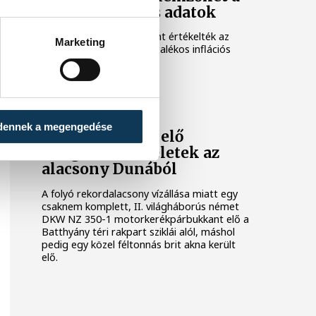
júliusi inflációs adatok
Hatalmas meglepetésként értékelték az
Marketing
elemzők a júliusi, 1,2 százalékos inflációs
adatot.
KÖZÉLET
dennek a megengedése
Sorra kerülnek elő
világháborús leletek az
alacsony Dunából
A folyó rekordalacsony vízállása miatt egy
csaknem komplett, II. világháborús német
DKW NZ 350-1 motorkerékpárbukkant elő a
Batthyány téri rakpart sziklái alól, máshol
pedig egy közel féltonnás brit akna került
elő.