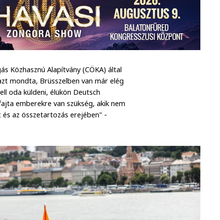
gás Közhasznú Alapítvány (CÖKA) által
azt mondta, Brüsszelben van már elég
kell oda küldeni, élükön Deutsch
fajta emberekre van szükség, akik nem
 és az összetartozás erejében" -