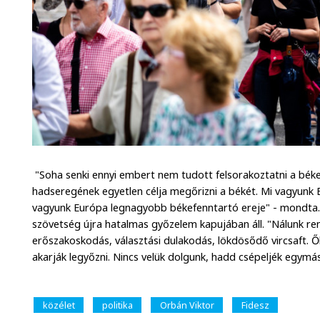
"Soha senki ennyi embert nem tudott felsorakoztatni a béke
hadseregének egyetlen célja megőrizni a békét. Mi vagyunk
vagyunk Európa legnagyobb békefenntartó ereje" - mondta
szövetség újra hatalmas győzelem kapujában áll. "Nálunk ren
erőszakoskodás, választási dulakodás, lökdösődő vircsaft.
akarják legyőzni. Nincs velük dolgunk, hadd csépeljék egymá
közélet
politika
Orbán Viktor
Fidesz