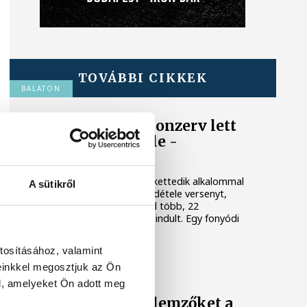
TOVÁBBI CIKKEK
BALATON
Egy furcsa halkonzerv lett
az Év Strandétele -
mutatjuk!
A Balatoni Kör idén tizenkettedik alkalommal
A sütikről
hirdette meg az év strandétele versenyt,
amelyre minden eddiginél több, 22
vendéglátóhely 44 étellel indult. Egy fonyódi
hely nyert...
tosításához, valamint
KÖZÉLET
einkkel megosztjuk az Ön
l, amelyeket Ön adott meg
Meglepték az elemzőket a