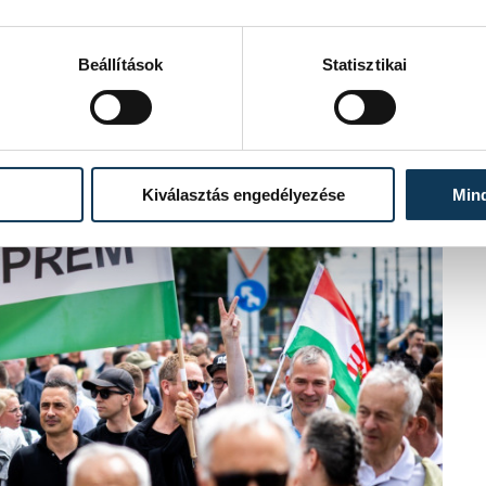
inek árfolyamát", de hiába akarnak
gtonnak, sem Soros Györgynek. Orbán
 a nap, amikor "sorsotok jobbra
Beállítások
Statisztikai
Kiválasztás engedélyezése
Min