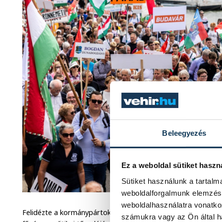
Beleegyezés
Ez a weboldal sütiket haszn
Sütiket használunk a tartal
weboldalforgalmunk elemzésé
weboldalhasználatra vonatko
Felidézte a kormánypártok 2022-es választási győzelmét, 
számukra vagy az Ön által ha