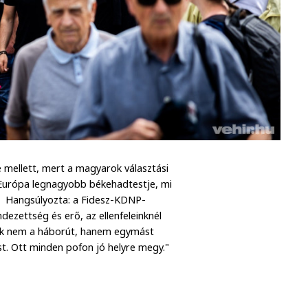
 mellett, mert a magyarok választási
 Európa legnagyobb békehadtestje, mi
. Hangsúlyozta: a Fidesz-KDNP-
dezettség és erő, az ellenfeleinknél
 Ők nem a háborút, hanem egymást
st. Ott minden pofon jó helyre megy."