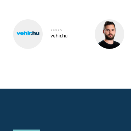
SZERZŐ
vehir.hu