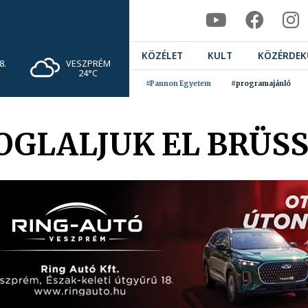
KÖZÉLET
KULT
KÖZÉRDEK
VESZPRÉM
8.
24°C
#Pannon Egyetem
#programajánló
OGLALJUK EL BRÜSS