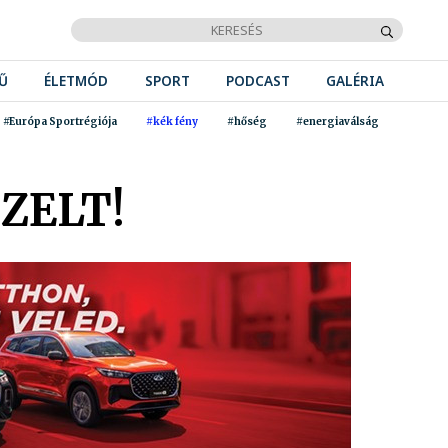
Ű
ÉLETMÓD
SPORT
PODCAST
GALÉRIA
#Európa Sportrégiója
#kék fény
#hőség
#energiaválság
ZELT!