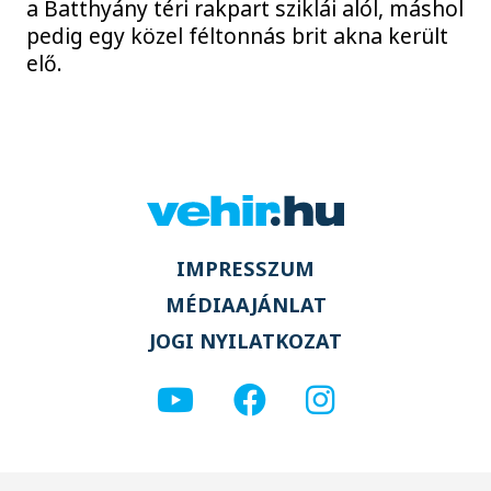
a Batthyány téri rakpart sziklái alól, máshol
pedig egy közel féltonnás brit akna került
elő.
IMPRESSZUM
MÉDIAAJÁNLAT
JOGI NYILATKOZAT