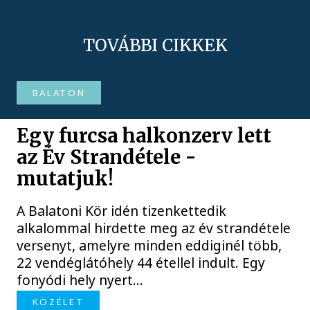
TOVÁBBI CIKKEK
BALATON
Egy furcsa halkonzerv lett
az Év Strandétele -
mutatjuk!
A Balatoni Kör idén tizenkettedik
alkalommal hirdette meg az év strandétele
versenyt, amelyre minden eddiginél több,
22 vendéglátóhely 44 étellel indult. Egy
fonyódi hely nyert...
KÖZÉLET