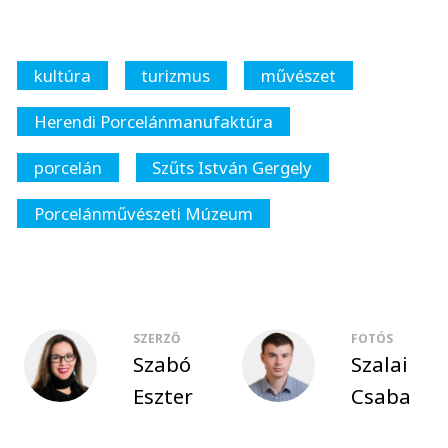
kultúra
turizmus
művészet
Herendi Porcelánmanufaktúra
porcelán
Szűts István Gergely
Porcelánművészeti Múzeum
SZERZŐ
FOTÓS
Szabó
Szalai
Eszter
Csaba