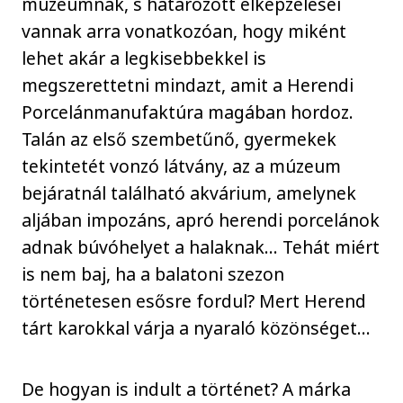
múzeumnak, s határozott elképzelései
vannak arra vonatkozóan, hogy miként
lehet akár a legkisebbekkel is
megszerettetni mindazt, amit a Herendi
Porcelánmanufaktúra magában hordoz.
Talán az első szembetűnő, gyermekek
tekintetét vonzó látvány, az a múzeum
bejáratnál található akvárium, amelynek
aljában impozáns, apró herendi porcelánok
adnak búvóhelyet a halaknak… Tehát miért
is nem baj, ha a balatoni szezon
történetesen esősre fordul? Mert Herend
tárt karokkal várja a nyaraló közönséget…
De hogyan is indult a történet? A márka