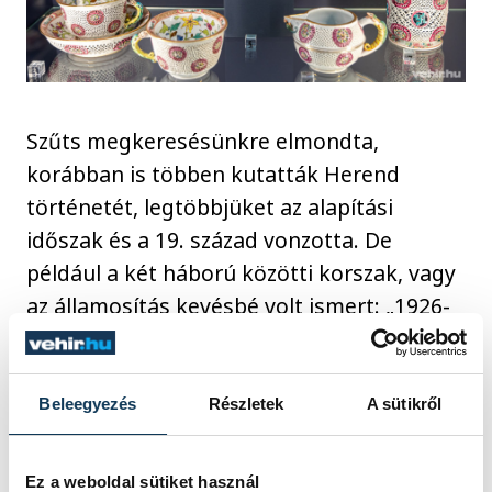
Szűts megkeresésünkre elmondta,
korábban is többen kutatták Herend
történetét, legtöbbjüket az alapítási
időszak és a 19. század vonzotta. De
például a két háború közötti korszak, vagy
az államosítás kevésbé volt ismert: „1926-
tól az államosításig, vagyis 1948-ig Gulden
Gyula volt a vezérigazgató, aki az első
menedzserszemléletű vezetője volt
Beleegyezés
Részletek
A sütikről
Herendnek. Amire kutatóként a
legbüszkébb vagyok az az, hogy
Ez a weboldal sütiket használ