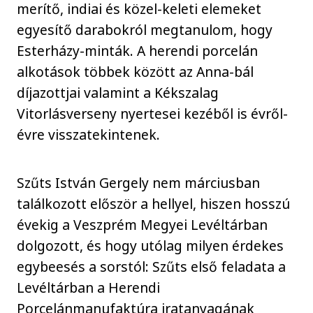
merítő, indiai és közel-keleti elemeket
egyesítő darabokról megtanulom, hogy
Esterházy-minták. A herendi porcelán
alkotások többek között az Anna-bál
díjazottjai valamint a Kékszalag
Vitorlásverseny nyertesei kezéből is évről-
évre visszatekintenek.
Szűts István Gergely nem márciusban
találkozott először a hellyel, hiszen hosszú
évekig a Veszprém Megyei Levéltárban
dolgozott, és hogy utólag milyen érdekes
egybeesés a sorstól: Szűts első feladata a
Levéltárban a Herendi
Porcelánmanufaktúra iratanyagának