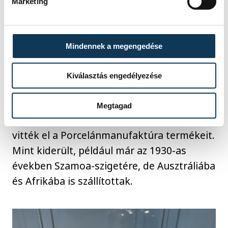
Marketing
Mindennek a megengedése
Szűts István Gergelyt például az is
kimondottan érdekelte, hogy egykor
Kiválasztás engedélyezése
milyen szerepe volt a külföldi
magyaroknak az exportértékesítésben, ők
Megtagad
és más kereskedők a világ mely pontjaira
vitték el a Porcelánmanufaktúra termékeit.
Mint kiderült, például már az 1930-as
években Szamoa-szigetére, de Ausztráliába
és Afrikába is szállítottak.