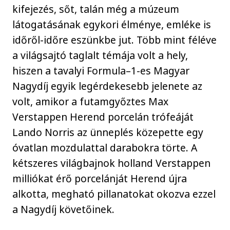
kifejezés, sőt, talán még a múzeum
látogatásának egykori élménye, emléke is
időről-időre eszünkbe jut. Több mint féléve
a világsajtó taglalt témája volt a hely,
hiszen a tavalyi Formula–1-es Magyar
Nagydíj egyik legérdekesebb jelenete az
volt, amikor a futamgyőztes Max
Verstappen Herend porcelán trófeáját
Lando Norris az ünneplés közepette egy
óvatlan mozdulattal darabokra törte. A
kétszeres világbajnok holland Verstappen
milliókat érő porcelánját Herend újra
alkotta, megható pillanatokat okozva ezzel
a Nagydíj követőinek.