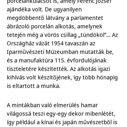
porcelánkulacsot is, amely Ferenc József
ajándéka volt. De ugyanilyen
megdöbbentő látvány a parlamentet
ábrázoló porcelán alkotás, amelynek
tetején még a vörös csillag „tündököl”… Az
Országház vázát 1954 tavaszán az
Iparművészeti Múzeumban mutatták be,
és a manufaktúra 115. évfordulójának
tiszteletére készítették. Az alkotás igazi
kihívás volt készítőjének, így több hónapig
is eltartott a munka.
A mintákban való elmerülés hamar
világossá teszi egy-egy dekor mibenlétét,
így például a kínai és japán művészetből is