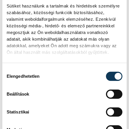
megtaláltam Amerikában Gulden lányát,
Sütiket használunk a tartalmak és hirdetések személyre
aki nagyon készségesen régi fotókat,
szabásához, közösségi funkciók biztosításához,
iratokat küldött, illetve számos izgalmas
valamint weboldalforgalmunk elemzéséhez. Ezenkívül
közösségi média-, hirdető- és elemező partnereinkkel
információt osztott meg velem. Jó érzés
megosztjuk az Ön weboldalhasználatra vonatkozó
volt az egykori igazgató leszármazottjával
adatait, akik kombinálhatják az adatokat más olyan
online beszélgetni, és az ő személyes
adatokkal, amelyeket Ön adott meg számukra vagy az
Ön által használt más szolgáltatásokból gyűjtöttek.
emlékeivel gazdagítani Herend múltját.”
Hozzájárulás kiválasztása
Elengedhetetlen
Beállítások
Statisztikai