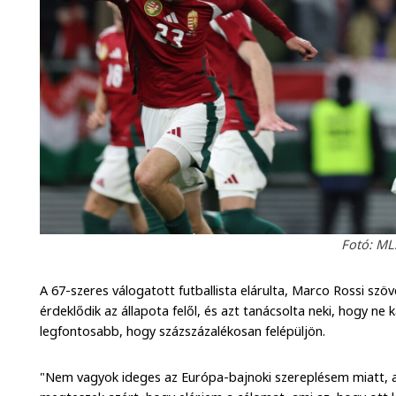
Fotó: MLS
A 67-szeres válogatott futballista elárulta, Marco Rossi szö
érdeklődik az állapota felől, és azt tanácsolta neki, hogy ne
legfontosabb, hogy százszázalékosan felépüljön.
"Nem vagyok ideges az Európa-bajnoki szereplésem miatt, ad