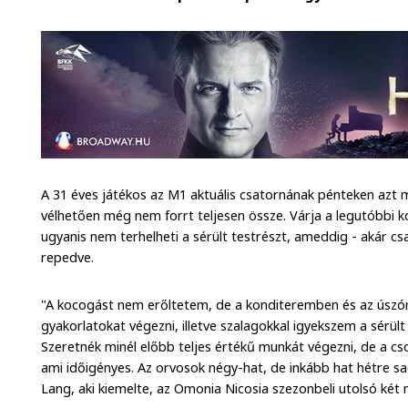
A 31 éves játékos az M1 aktuális csatornának pénteken azt 
vélhetően még nem forrt teljesen össze. Várja a legutóbbi 
ugyanis nem terhelheti a sérült testrészt, ameddig - akár c
repedve.
"A kocogást nem erőltetem, de a konditeremben és az úsz
gyakorlatokat végezni, illetve szalagokkal igyekszem a sérült 
Szeretnék minél előbb teljes értékű munkát végezni, de a c
ami időigényes. Az orvosok négy-hat, de inkább hat hétre sa
Lang, aki kiemelte, az Omonia Nicosia szezonbeli utolsó két 