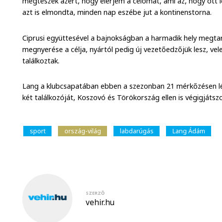
megteszek azért, hogy elérjem a célomat, ami az, hogy ott l
azt is elmondta, minden nap eszébe jut a kontinenstorna.
Ciprusi együttesével a bajnokságban a harmadik hely megta
megnyerése a célja, nyártól pedig új vezetőedzőjük lesz, 
találkoztak.
Lang a klubcsapatában ebben a szezonban 21 mérkőzésen lép
két találkozóját, Koszovó és Törökország ellen is végigjátszo
sport
ország-világ
labdarúgás
Lang Ádám
SZERZŐ
vehir.hu