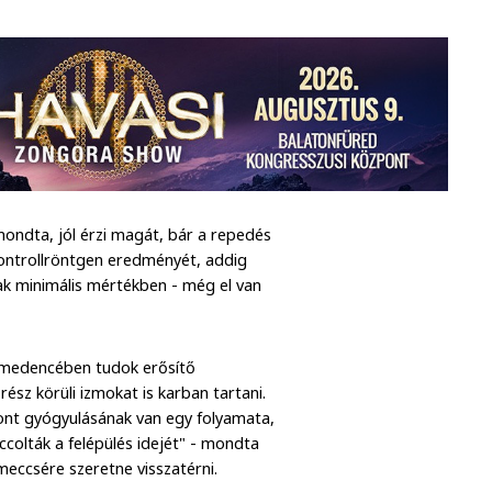
mondta, jól érzi magát, bár a repedés
kontrollröntgen eredményét, addig
sak minimális mértékben - még el van
ómedencében tudok erősítő
rész körüli izmokat is karban tartani.
sont gyógyulásának van egy folyamata,
ccolták a felépülés idejét" - mondta
meccsére szeretne visszatérni.