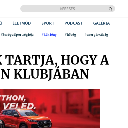
Ű
ÉLETMÓD
SPORT
PODCAST
GALÉRIA
#Európa Sportrégiója
#kék fény
#hőség
#energiaválság
TARTJA, HOGY A
ON KLUBJÁBAN