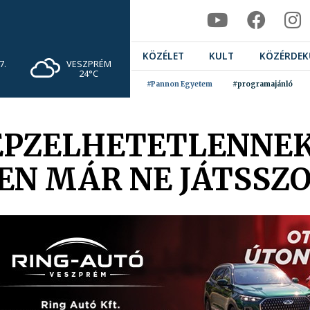
KÖZÉLET
KULT
KÖZÉRDEK
VESZPRÉM
7.
24°C
#Pannon Egyetem
#programajánló
PZELHETETLENNEK 
EN MÁR NE JÁTSSZ