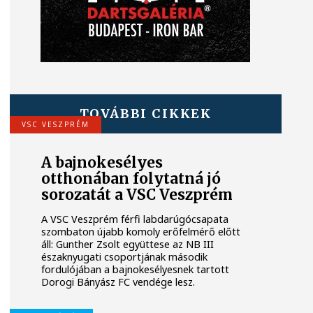
TOVÁBBI CIKKEK
VSC VESZPRÉM
A bajnokesélyes
otthonában folytatná jó
sorozatát a VSC Veszprém
A VSC Veszprém férfi labdarúgócsapata
szombaton újabb komoly erőfelmérő előtt
áll: Gunther Zsolt együttese az NB III
északnyugati csoportjának második
fordulójában a bajnokesélyesnek tartott
Dorogi Bányász FC vendége lesz.