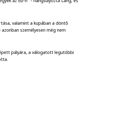
egyek az Eb-n" - hangsúlyozta Lang, és
rtása, valamint a kupában a döntő
vele azonban személyesen még nem
ett pályára, a válogatott legutóbbi
tta.