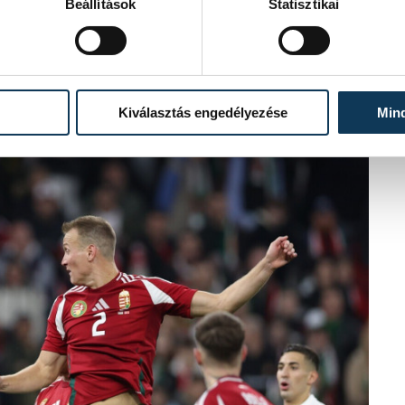
Beállítások
Statisztikai
Kiválasztás engedélyezése
Min