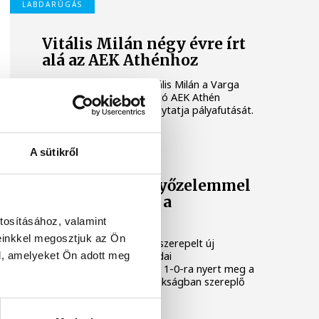
LABDARÚGÁS
Vitális Milán négy évre írt
alá az AEK Athénhoz
A magyar válogatott Vitális Milán a Varga
Barnabást is foglalkoztató AEK Athén
labdarúgócsapatában folytatja pályafutását.
LABDARÚGÁS
A sütikről
Gulácsi Péter győzelemmel
mutatkozott be a
Villarrealban
tosításához, valamint
einkkel megosztjuk az Ön
Gulácsi Péter kezdőként szerepelt új
csapata, a Villarreal szerdai
l, amelyeket Ön adott meg
edzőmérkőzésén, melyet 1-0-ra nyert meg a
spanyol labdarúgó-bajnokságban szereplő
együttes.