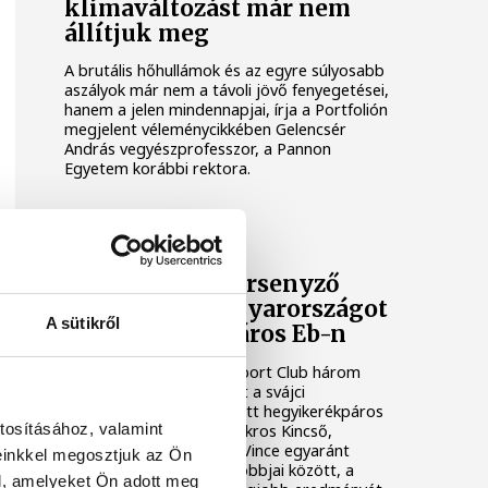
klímaváltozást már nem
állítjuk meg
A brutális hőhullámok és az egyre súlyosabb
aszályok már nem a távoli jövő fenyegetései,
hanem a jelen mindennapjai, írja a Portfolión
megjelent véleménycikkében Gelencsér
András vegyészprofesszor, a Pannon
Egyetem korábbi rektora.
Három VESC-versenyző
képviselte Magyarországot
A sütikről
a hegyikerékpáros Eb-n
A Veszprémi Egyetemi Sport Club három
versenyzője is rajthoz állt a svájci
Monteceneriben rendezett hegyikerékpáros
tosításához, valamint
Európa-bajnokságon. Bokros Kincső,
Bruchner Regina és Kiss Vince egyaránt
einkkel megosztjuk az Ön
helytállt a kontinens legjobbjai között, a
l, amelyeket Ön adott meg