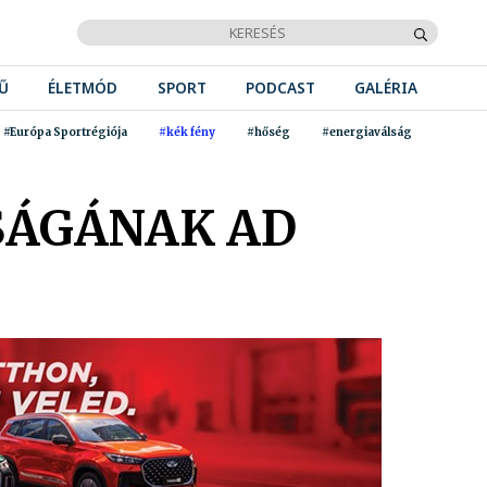
Ű
ÉLETMÓD
SPORT
PODCAST
GALÉRIA
#Európa Sportrégiója
#kék fény
#hőség
#energiaválság
SÁGÁNAK AD