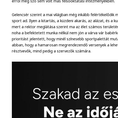
erről még szó sem volt más felsőoktatási intézményekben.
Gelencsér szerint a mai világban még inkább felértékelődik 
sport ad. Ilyen a kitartás, a küzdeni akarás, az alázat, és a k
mert a rektor meglátása szerint ma az élet számos területé
noha a befektetett munka nélkül nem jön a várva vár babér
prioritást jelentett, hogy minél színesebb sportpalettát muta
abban, hogy a hamarosan megrendezendő versenyek a lehet
résztvevők, mind pedig a szervezők számára.