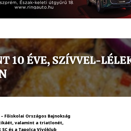
– Főiskolai Országos Bajnokság
ikáét, valamint a triatlonét,
 SC és a Tapolca Vívóklub