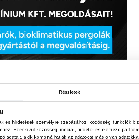
Részletek
ál
mak és hirdetések személyre szabásához, közösségi funkciók biz
hez. Ezenkívül közösségi média-, hirdető- és elemező partner
zó adatait, akik kombinálhatják az adatokat más olyan adatokka