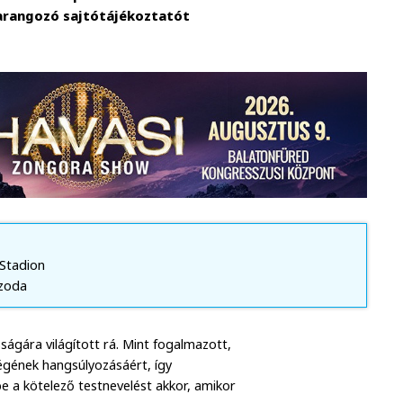
arangozó sajtótájékoztatót
i Stadion
szoda
ágára világított rá. Mint fogalmazott,
égének hangsúlyozásáért, így
e a kötelező testnevelést akkor, amikor