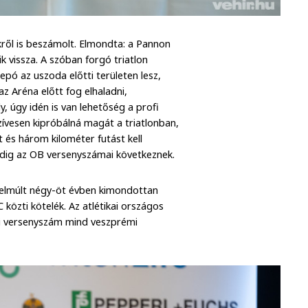
kről is beszámolt. Elmondta: a Pannon
 vissza. A szóban forgó triatlon
pó az uszoda előtti területen lesz,
az Aréna előtt fog elhaladni,
, úgy idén is van lehetőség a profi
szívesen kipróbálná magát a triatlonban,
 és három kilométer futást kell
pedig az OB versenyszámai következnek.
 elmúlt négy-öt évben kimondottan
özti kötelék. Az atlétikai országos
i versenyszám mind veszprémi