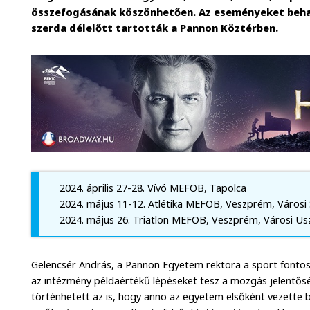
összefogásának köszönhetően. Az eseményeket beh
szerda délelőtt tartották a Pannon Köztérben.
2024. április 27-28. Vívó MEFOB, Tapolca
2024. május 11-12. Atlétika MEFOB, Veszprém, Város
2024. május 26. Triatlon MEFOB, Veszprém, Városi U
Gelencsér András, a Pannon Egyetem rektora a sport fontoss
az intézmény példaértékű lépéseket tesz a mozgás jelentős
történhetett az is, hogy anno az egyetem elsőként vezette b