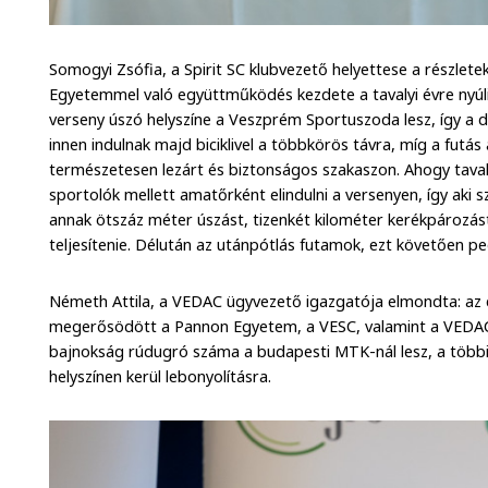
Somogyi Zsófia, a Spirit SC klubvezető helyettese a részlete
Egyetemmel való együttműködés kezdete a tavalyi évre nyúlik
verseny úszó helyszíne a Veszprém Sportuszoda lesz, így a de
innen indulnak majd biciklivel a többkörös távra, míg a futás 
természetesen lezárt és biztonságos szakaszon. Ahogy tavaly
sportolók mellett amatőrként elindulni a versenyen, így aki 
annak ötszáz méter úszást, tizenkét kilométer kerékpározást
teljesítenie. Délután az utánpótlás futamok, ezt követően 
Németh Attila, a VEDAC ügyvezető igazgatója elmondta: az
megerősödött a Pannon Egyetem, a VESC, valamint a VEDAC k
bajnokság rúdugró száma a budapesti MTK-nál lesz, a több
helyszínen kerül lebonyolításra.