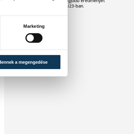
veszprémi különítmény legjobb eredményét
Bruchner Regina érte el U23-ban.
Marketing
dennek a megengedése