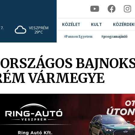
KÖZÉLET
KULT
KÖZÉRDEK
7.
VESZPRÉM
29°C
#Pannon Egyetem
#programajánló
 ORSZÁGOS BAJNOK
RÉM VÁRMEGYE