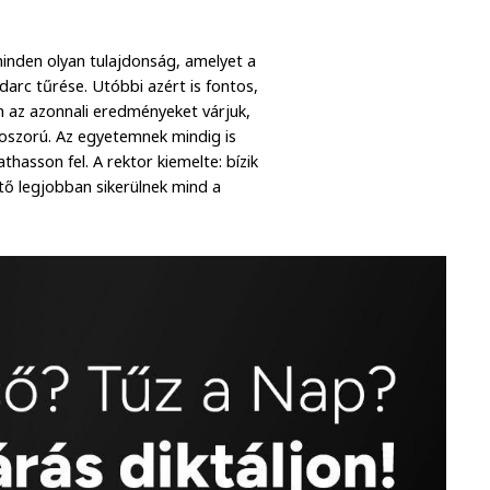
minden olyan tulajdonság, amelyet a
udarc tűrése. Utóbbi azért is fontos,
n az azonnali eredményeket várjuk,
koszorú. Az egyetemnek mindig is
thasson fel. A rektor kiemelte: bízik
ő legjobban sikerülnek mind a