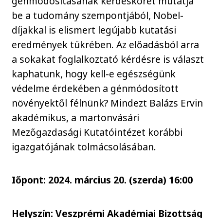
génmódosításának kérdéskörét mutatja
be a tudomány szempontjából, Nobel-
díjakkal is elismert legújabb kutatási
eredmények tükrében. Az előadásból arra
a sokakat foglalkoztató kérdésre is választ
kaphatunk, hogy kell-e egészségünk
védelme érdekében a génmódosított
növényektől félnünk? Mindezt Balázs Ervin
akadémikus, a martonvásári
Mezőgazdasági Kutatóintézet korábbi
igazgatójának tolmácsolásában.
Iőpont: 2024. március 20. (szerda) 16:00
Helyszín: Veszprémi Akadémiai Bizottság