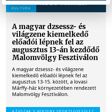
TOVÁBBI CIKKEK
KULTÚRA
A magyar dzsessz- és
világzene kiemelkedő
előadói lépnek fel az
augusztus 13-án kezdődő
Malomvölgy Fesztiválon
A magyar dzsessz- és világzene
kiemelkedő előadói lépnek fel az
augusztus 13-15. között, a lovasi
Márffy-ház környezetében rendezett
Malomvölgy Fesztiválon.
4 ÉVSZAK 5 VERSENY SPORTEGYESÜLET