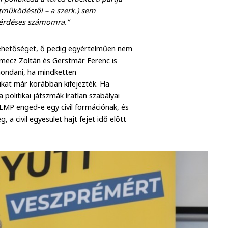
yüttműködéstől – a szerk.) sem
 kérdéses számomra.”
 lehetőséget, ő pedig egyértelműen nem
amecz Zoltán és Gerstmár Ferenc is
imondani, ha mindketten
ukat már korábban kifejezték. Ha
politikai játszmák íratlan szabályai
 LMP enged-e egy civil formációnak, és
 a civil egyesület hajt fejet idő előtt