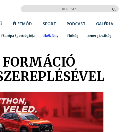
Ű
ÉLETMÓD
SPORT
PODCAST
GALÉRIA
#Európa Sportrégiója
#kék fény
#hőség
#energiaválság
I FORMÁCIÓ
SZEREPLÉSÉVEL