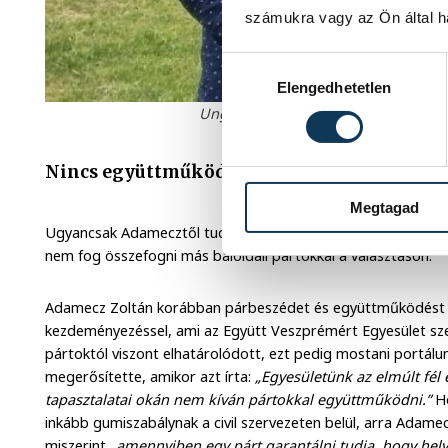
számukra vagy az Ön által ha
Hozzájárulás kiválasztása
Elengedhetetlen
Ungár Péter és Gerstmár Ferenc egy
Nincs együttműködés, hacsak…
Megtagad
Ugyancsak Adamecztől tudjuk, hogy Gerstmártól elhangzott e
nem fog összefogni más baloldali pártokkal a választáson.
Adamecz Zoltán korábban párbeszédet és együttműködést h
kezdeményezéssel, ami az Együtt Veszprémért Egyesület szeri
pártoktól viszont elhatárolódott, ezt pedig mostani portálu
megerősítette, amikor azt írta:
„Egyesületünk az elmúlt fél 
tapasztalatai okán nem kíván pártokkal együttműködni.”
Ho
inkább gumiszabálynak a civil szervezeten belül, arra Adam
miszerint
„amennyiben egy párt garantálni tudja, hogy helyi