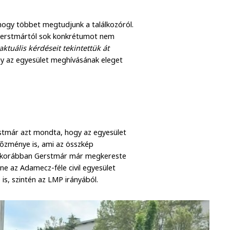
ogy többet megtudjunk a találkozóról.
Gerstmártól sok konkrétumot nem
 aktuális kérdéseit tekintettük át
y az egyesület meghívásának eleget
stmár azt mondta, hogy az egyesület
lőzménye is, ami az összkép
k, korábban Gerstmár már megkereste
ne az Adamecz-féle civil egyesület
 is, szintén az LMP irányából.