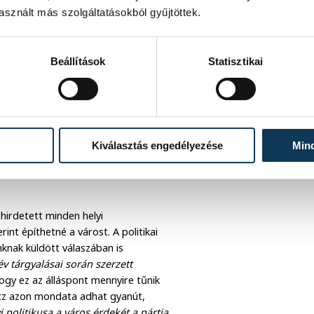
sznált más szolgáltatásokból gyűjtöttek.
Beállítások
Statisztikai
 korábbi veszprémi sajtótájékoztatón
Kiválasztás engedélyezése
Min
gy olyan állítás, miszerint az LMP
irdetett minden helyi
nt építhetné a várost. A politikai
nknak küldött válaszában is
év tárgyalásai során szerzett
gy ez az álláspont mennyire tűnik
ecz azon mondata adhat gyanút,
 politikusa a város érdekét a pártja