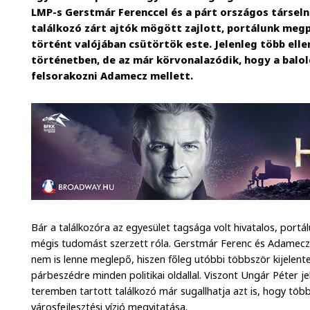
LMP-s Gerstmár Ferenccel és a párt országos társeln
találkozó zárt ajtók mögött zajlott, portálunk megp
történt valójában csütörtök este. Jelenleg több ell
történetben, de az már körvonalazódik, hogy a balol
felsorakozni Adamecz mellett.
Bár a találkozóra az egyesület tagsága volt hivatalos, port
mégis tudomást szerzett róla. Gerstmár Ferenc és Adamec
nem is lenne meglepő, hiszen főleg utóbbi többször kijelente
párbeszédre minden politikai oldallal. Viszont Ungár Péter j
teremben tartott találkozó már sugallhatja azt is, hogy több
városfejlesztési vízió megvitatása.