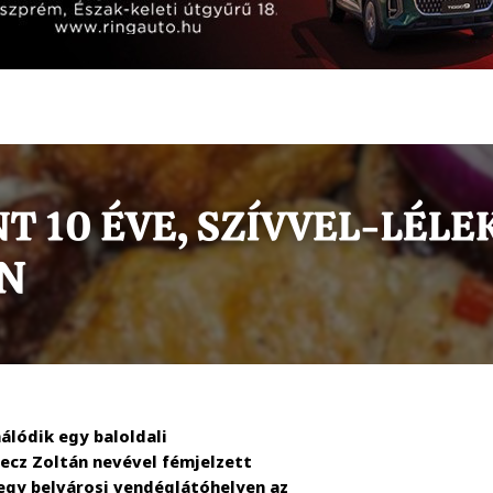
álódik egy baloldali
cz Zoltán nevével fémjelzett
egy belvárosi vendéglátóhelyen az