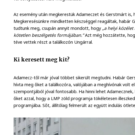
Az esemény után megkerestük Adameczet és Gerstmárt is, h
Megkeresésünkre mindketten készséggel reagáltak, habár 
tudtunk meg, csupán annyit mondott, hogy
„a helyi közélet
kötetlen beszélgetés formájában.”
Azt még hozzátette, hog
téve vettek részt a találkozón Ungárral.
Ki keresett meg kit?
Adamecz-től már jóval többet sikerült megtudni. Habár Ger
hívta meg őket a találkozóra, valójában a meghívónak volt e
szempontjából jóval fontosabb. Ha hinni lehet Adameczne
őket azzal, hogy a LMP zöld programja tökéletesen illeszked
programjába. Sőt, állítólag felmerült az együtt indulás ötlete