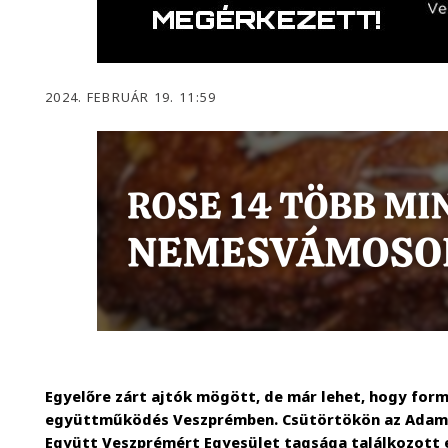
2024. FEBRUÁR 19. 11:59
Egyelőre zárt ajtók mögött, de már lehet, hogy form
együttműködés Veszprémben. Csütörtökön az Adame
Együtt Veszprémért Egyesület tagsága találkozott 