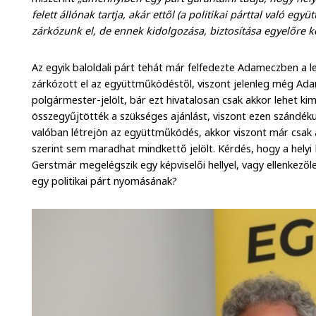
felett állónak tartja, akár ettől (a politikai párttal való eg
zárkózunk el, de ennek kidolgozása, biztosítása egyelőre
Az egyik baloldali párt tehát már felfedezte Adameczben a
zárkózott el az együttműködéstől, viszont jelenleg még Ad
polgármester-jelölt, bár ezt hivatalosan csak akkor lehet k
összegyűjtötték a szükséges ajánlást, viszont ezen szándék
valóban létrejön az együttműködés, akkor viszont már csak a 
szerint sem maradhat mindkettő jelölt. Kérdés, hogy a helyi
Gerstmár megelégszik egy képviselői hellyel, vagy ellenkezőleg,
egy politikai párt nyomásának?