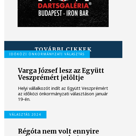
TOVÁBBI CIKKEK
IDŐKÖZI ÖNKORMÁNYZATI VÁLASZTÁS
Varga József lesz az Együtt
Veszprémért jelöltje
Helyi vállalkozót indít az Együtt Veszprémért
az időközi önkormányzati választáson január
19-én.
VÁLASZTÁS 2024
Régóta nem volt ennyire