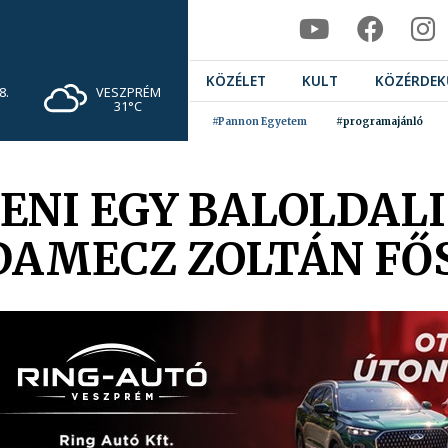
KÖZÉLET
KULT
KÖZÉRDEK
VESZPRÉM
8.
31°C
#Pannon Egyetem
#programajánló
TENI EGY BALOLDAL
AMECZ ZOLTÁN FŐ