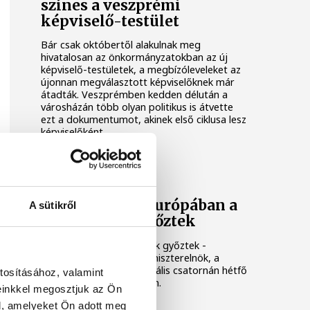
színes a veszprémi
képviselő-testület
Bár csak októbertől alakulnak meg
hivatalosan az önkormányzatokban az új
képviselő-testületek, a megbízóleveleket az
újonnan megválasztott képviselőknek már
átadták. Veszprémben kedden délután a
városházán több olyan politikus is átvette
ezt a dokumentumot, akinek első ciklusa lesz
képviselőként.
Orbán Viktor: Európában a
A sütikről
békepártiak győztek
Európában a békepártiak győztek -
értékelt Orbán Viktor miniszterelnök, a
Fidesz elnöke az M1 aktuális csatornán hétfő
tosításához, valamint
este sugárzott interjúban.
einkkel megosztjuk az Ön
l, amelyeket Ön adott meg