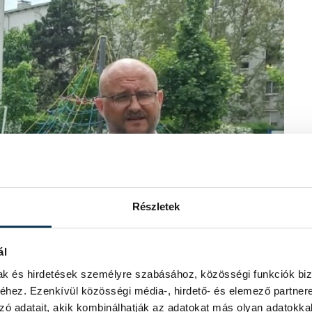
Részletek
ál
mak és hirdetések személyre szabásához, közösségi funkciók biz
hez. Ezenkívül közösségi média-, hirdető- és elemező partner
zó adatait, akik kombinálhatják az adatokat más olyan adatokka