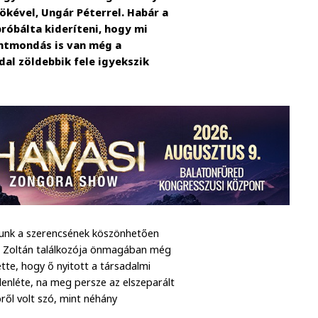
ökével, Ungár Péterrel. Habár a
róbálta kideríteni, hogy mi
entmondás is van még a
dal zöldebbik fele igyekszik
álunk a szerencsének köszönhetően
z Zoltán találkozója önmagában még
tte, hogy ő nyitott a társadalmi
elenléte, na meg persze az elszeparált
ről volt szó, mint néhány