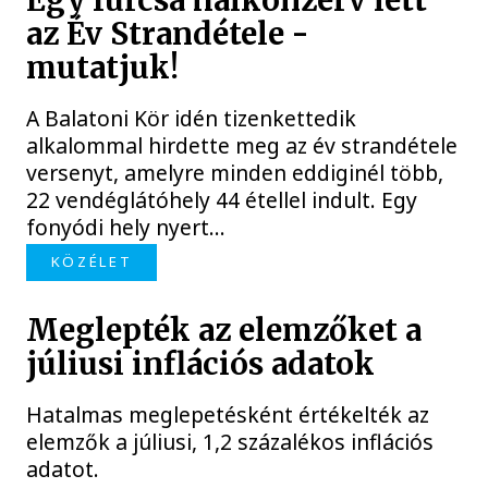
Egy furcsa halkonzerv lett
az Év Strandétele -
mutatjuk!
A Balatoni Kör idén tizenkettedik
alkalommal hirdette meg az év strandétele
versenyt, amelyre minden eddiginél több,
22 vendéglátóhely 44 étellel indult. Egy
fonyódi hely nyert...
KÖZÉLET
Meglepték az elemzőket a
júliusi inflációs adatok
Hatalmas meglepetésként értékelték az
elemzők a júliusi, 1,2 százalékos inflációs
adatot.