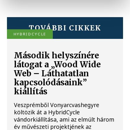
TOVÁBBI CIKKEK
HYBRIDCYCLE
Második helyszínére
látogat a „Wood Wide
Web – Láthatatlan
kapcsolódásaink”
kiállítás
Veszprémből Vonyarcvashegyre
költözik át a HybridCycle
vándorkiállítása, ami az elmúlt három
év művészeti projektjének az