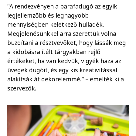
"A rendezvényen a parafadugó az egyik
legjellemzőbb és legnagyobb
mennyiségben keletkező hulladék.
Megjelenésünkkel arra szerettük volna
buzdítani a résztvevőket, hogy lássák meg
a kidobásra ítélt tárgyakban rejlő
értékeket, ha van kedvük, vigyék haza az
üvegek dugóit, és egy kis kreativitással
alakítsák át dekorelemmé.” – emelték ki a
szervezők.