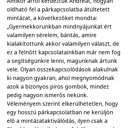
Amikor arról kérdeztük Andreát, hogyan
oldható fel a párkapcsolatba átültetett
mintázat, a következőket mondta:
„Gyermekkorunkban mindnyájunkat ért
valamilyen sérelem, bántás, amire
kialakítottunk akkor valamilyen választ, de
ez a felnőtt kapcsolatainkban már nem fog
a segítségünkre lenni, magunknak ártunk
vele. Olyan összekapcsolódások alakulnak
ki nagyon gyakran, ahol megnyomódnak
azok a bizonyos piros gombok, mindez
pedig nagyon ismerős nekünk.
Véleményem szerint elkerülhetetlen, hogy
egy hosszú párkapcsolatban ne kerüljön
elő a mintázataktiválódás, ilyen csak a