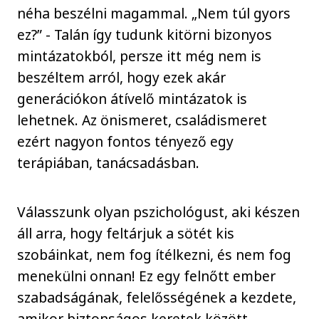
néha beszélni magammal. „Nem túl gyors
ez?” - Talán így tudunk kitörni bizonyos
mintázatokból, persze itt még nem is
beszéltem arról, hogy ezek akár
generációkon átívelő mintázatok is
lehetnek. Az önismeret, családismeret
ezért nagyon fontos tényező egy
terápiában, tanácsadásban.
Válasszunk olyan pszichológust, aki készen
áll arra, hogy feltárjuk a sötét kis
szobáinkat, nem fog ítélkezni, és nem fog
menekülni onnan! Ez egy felnőtt ember
szabadságának, felelősségének a kezdete,
amikor biztonságos keretek között