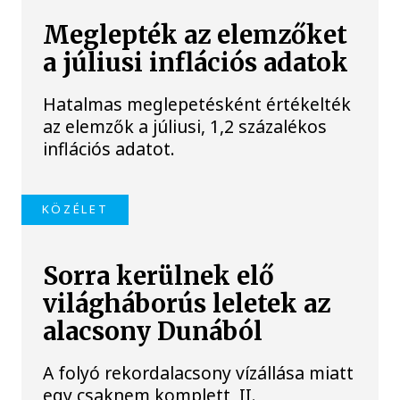
Meglepték az elemzőket
a júliusi inflációs adatok
Hatalmas meglepetésként értékelték
az elemzők a júliusi, 1,2 százalékos
inflációs adatot.
KÖZÉLET
Sorra kerülnek elő
világháborús leletek az
alacsony Dunából
A folyó rekordalacsony vízállása miatt
egy csaknem komplett, II.