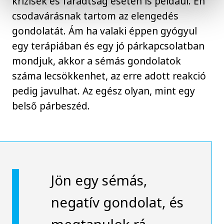
krízisek és fáradtság esetén is például. Én
csodavárásnak tartom az elengedés
gondolatát. Ám ha valaki éppen gyógyul
egy terápiában és egy jó párkapcsolatban
mondjuk, akkor a sémás gondolatok
száma lecsökkenhet, az erre adott reakció
pedig javulhat. Az egész olyan, mint egy
belső párbeszéd.
Jön egy sémás,
negatív gondolat, és