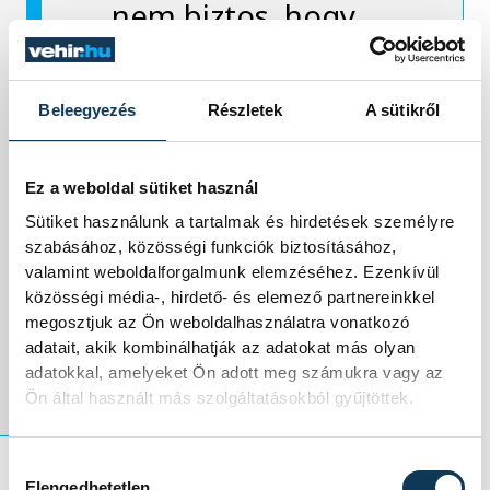
nem biztos, hogy
nagyon jó dolog. A
saját biztonság
Beleegyezés
Részletek
A sütikről
érzetünk ugyanis
Ez a weboldal sütiket használ
kötődhet olyan
Sütiket használunk a tartalmak és hirdetések személyre
személyekhez is a
szabásához, közösségi funkciók biztosításához,
valamint weboldalforgalmunk elemzéséhez. Ezenkívül
gyermekkorból, akik
közösségi média-, hirdető- és elemező partnereinkkel
megosztjuk az Ön weboldalhasználatra vonatkozó
bántottak minket.
adatait, akik kombinálhatják az adatokat más olyan
adatokkal, amelyeket Ön adott meg számukra vagy az
Ön által használt más szolgáltatásokból gyűjtöttek.
Hozzájárulás kiválasztása
Elengedhetetlen