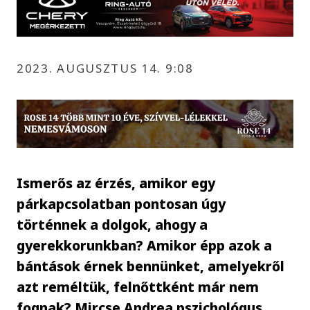
2023. AUGUSZTUS 14. 9:08
Ismerős az érzés, amikor egy
párkapcsolatban pontosan úgy
történnek a dolgok, ahogy a
gyerekkorunkban? Amikor épp azok a
bántások érnek bennünket, amelyekről
azt reméltük, felnőttként már nem
fognak? Mircse Andrea pszichológus,