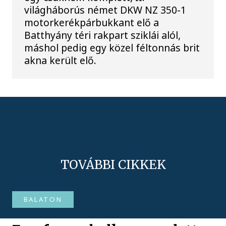
világháborús német DKW NZ 350-1
motorkerékpárbukkant elő a
Batthyány téri rakpart sziklái alól,
máshol pedig egy közel féltonnás brit
akna került elő.
TOVÁBBI CIKKEK
BALATON