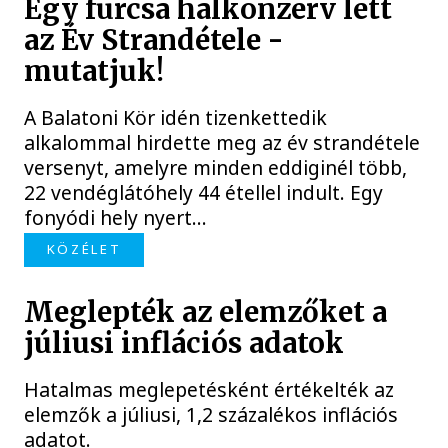
Egy furcsa halkonzerv lett
az Év Strandétele -
mutatjuk!
A Balatoni Kör idén tizenkettedik
alkalommal hirdette meg az év strandétele
versenyt, amelyre minden eddiginél több,
22 vendéglátóhely 44 étellel indult. Egy
fonyódi hely nyert...
KÖZÉLET
Meglepték az elemzőket a
júliusi inflációs adatok
Hatalmas meglepetésként értékelték az
elemzők a júliusi, 1,2 százalékos inflációs
adatot.