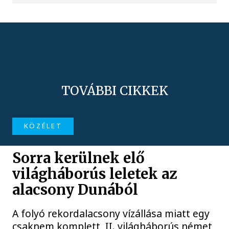
TOVÁBBI CIKKEK
KÖZÉLET
Sorra kerülnek elő
világháborús leletek az
alacsony Dunából
A folyó rekordalacsony vízállása miatt egy
csaknem komplett, II. világháborús német