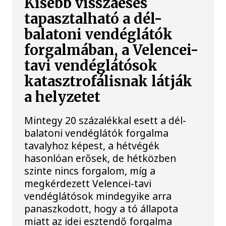
Kisebb visszaesés
tapasztalható a dél-
balatoni vendéglátók
forgalmában, a Velencei-
tavi vendéglátósok
katasztrofálisnak látják
a helyzetet
Mintegy 20 százalékkal esett a dél-
balatoni vendéglátók forgalma
tavalyhoz képest, a hétvégék
hasonlóan erősek, de hétközben
szinte nincs forgalom, míg a
megkérdezett Velencei-tavi
vendéglátósok mindegyike arra
panaszkodott, hogy a tó állapota
miatt az idei esztendő forgalma