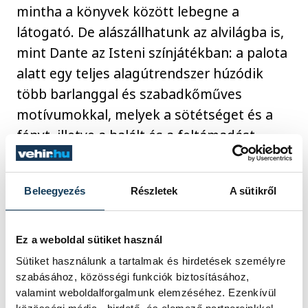
mintha a könyvek között lebegne a
látogató. De alászállhatunk az alvilágba is,
mint Dante az Isteni színjátékban: a palota
alatt egy teljes alagútrendszer húzódik
több barlanggal és szabadkőműves
motívumokkal, melyek a sötétséget és a
fényt, illetve a halált és a feltámadást
szimbolizálják. Az alagutak kapcsolják
össze a birtok többi részével a kert
Beleegyezés
Részletek
A sütikről
legizgalmasabb pontját is, a két beavatási
kutat: a nagyobb aljára 27 méter hosszú
spirális lépcső vezet le, míg a kisebb 9
Ez a weboldal sütiket használ
gyűrűre oszlik, akár a pokol Vergiliusnál.
Sütiket használunk a tartalmak és hirdetések személyre
szabásához, közösségi funkciók biztosításához,
valamint weboldalforgalmunk elemzéséhez. Ezenkívül