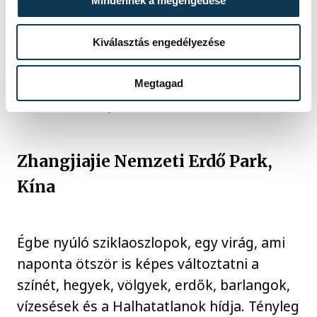
Mindennek a megengedése
Kiválasztás engedélyezése
Megtagad
Fotó: Joan Costa via Pexels
Zhangjiajie Nemzeti Erdő Park,
Kína
Égbe nyúló sziklaoszlopok, egy virág, ami
naponta ötször is képes változtatni a
színét, hegyek, völgyek, erdők, barlangok,
vízesések és a Halhatatlanok hídja. Tényleg