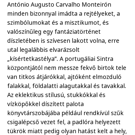
António Augusto Carvalho Monteirón
minden bizonnyal imádta a rejtélyeket, a
szimbólumokat és a misztikumot, és
valószínűleg egy fantáziatörténet
díszletében is szívesen lakott volna, erre
utal legalábbis elvarázsolt
„kísértetkastélya”. A portugáliai Sintra
központjától nem messze fekvő birtok tele
van titkos átjárókkal, ajtóként elmozduló
falakkal, földalatti alagutakkal és tavakkal.
Az eklektikus stílusú, stukkókkal és
vízköpőkkel díszített palota
könyvtárszobájába például rendkívül szűk
csigalépcső vezet fel, a padlóra helyezett
tükrök miatt pedig olyan hatást kelt a hely,