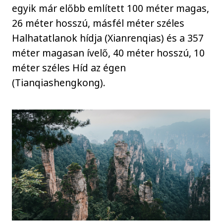
egyik már előbb említett 100 méter magas,
26 méter hosszú, másfél méter széles
Halhatatlanok hídja (Xianrenqias) és a 357
méter magasan ívelő, 40 méter hosszú, 10
méter széles Híd az égen
(Tianqiashengkong).