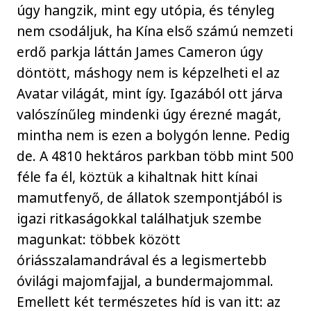
úgy hangzik, mint egy utópia, és tényleg
nem csodáljuk, ha Kína első számú nemzeti
erdő parkja láttán James Cameron úgy
döntött, máshogy nem is képzelheti el az
Avatar világát, mint így. Igazából ott járva
valószínűleg mindenki úgy érezné magát,
mintha nem is ezen a bolygón lenne. Pedig
de. A 4810 hektáros parkban több mint 500
féle fa él, köztük a kihaltnak hitt kínai
mamutfenyő, de állatok szempontjából is
igazi ritkaságokkal találhatjuk szembe
magunkat: többek között
óriásszalamandrával és a legismertebb
óvilági majomfajjal, a bundermajommal.
Emellett két természetes híd is van itt: az