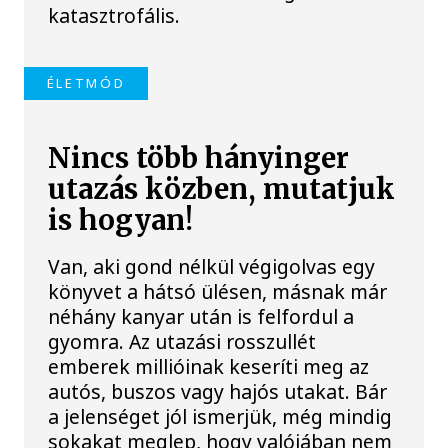
katasztrofális.
ÉLETMÓD
Nincs több hányinger
utazás közben, mutatjuk
is hogyan!
Van, aki gond nélkül végigolvas egy
könyvet a hátsó ülésen, másnak már
néhány kanyar után is felfordul a
gyomra. Az utazási rosszullét
emberek millióinak keseríti meg az
autós, buszos vagy hajós utakat. Bár
a jelenséget jól ismerjük, még mindig
sokakat meglep, hogy valójában nem