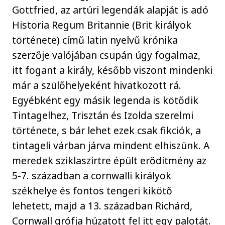
Gottfried, az artúri legendák alapját is adó
Historia Regum Britannie (Brit királyok
története) című latin nyelvű krónika
szerzője valójában csupán úgy fogalmaz,
itt fogant a király, később viszont mindenki
már a szülőhelyeként hivatkozott rá.
Egyébként egy másik legenda is kötődik
Tintagelhez, Trisztán és Izolda szerelmi
története, s bár lehet ezek csak fikciók, a
tintageli várban járva mindent elhiszünk. A
meredek sziklaszirtre épült erődítmény az
5-7. században a cornwalli királyok
székhelye és fontos tengeri kikötő
lehetett, majd a 13. században Richárd,
Cornwall grófja húzatott fel itt egy palotát.