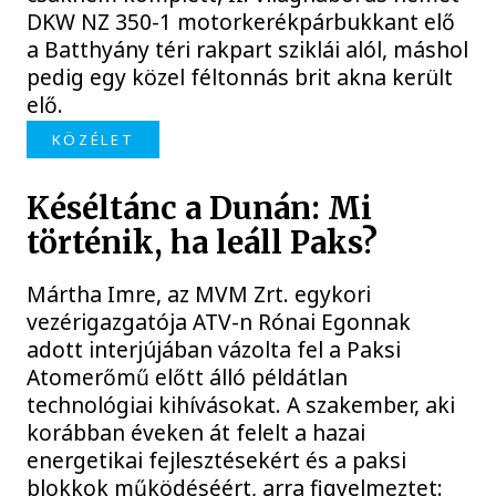
DKW NZ 350-1 motorkerékpárbukkant elő
a Batthyány téri rakpart sziklái alól, máshol
pedig egy közel féltonnás brit akna került
elő.
KÖZÉLET
Késéltánc a Dunán: Mi
történik, ha leáll Paks?
Mártha Imre, az MVM Zrt. egykori
vezérigazgatója ATV-n Rónai Egonnak
adott interjújában vázolta fel a Paksi
Atomerőmű előtt álló példátlan
technológiai kihívásokat. A szakember, aki
korábban éveken át felelt a hazai
energetikai fejlesztésekért és a paksi
blokkok működéséért, arra figyelmeztet: