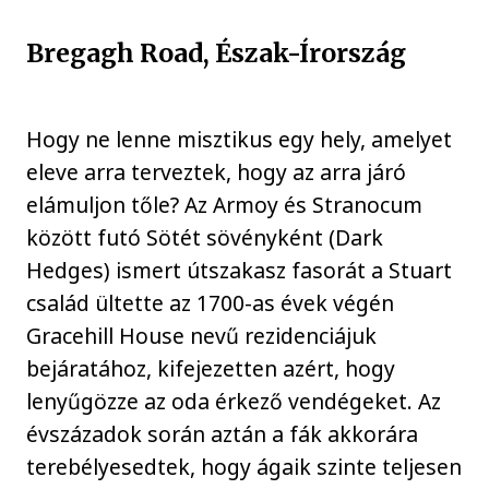
Bregagh Road, Észak-Írország
Hogy ne lenne misztikus egy hely, amelyet
eleve arra terveztek, hogy az arra járó
elámuljon tőle? Az Armoy és Stranocum
között futó Sötét sövényként (Dark
Hedges) ismert útszakasz fasorát a Stuart
család ültette az 1700-as évek végén
Gracehill House nevű rezidenciájuk
bejáratához, kifejezetten azért, hogy
lenyűgözze az oda érkező vendégeket. Az
évszázadok során aztán a fák akkorára
terebélyesedtek, hogy ágaik szinte teljesen