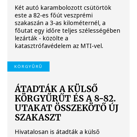
Két autó karambolozott csütörtök
este a 82-es főút veszprémi
szakaszán a 3-as kilométernél, a
főutat egy időre teljes szélességében
lezárták - közölte a
katasztrófavédelem az MTI-vel.
KÖRGYŰRŰ
ÁTADTÁK A KÜLSŐ
KÖRGYŰRŰT ÉS A 8-82.
UTAKAT ÖSSZEKÖTŐ ÚJ
SZAKASZT
Hivatalosan is átadták a külső