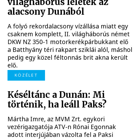
világháborús leletek az
alacsony Dunából
A folyó rekordalacsony vízállása miatt egy
csaknem komplett, II. világháborús német
DKW NZ 350-1 motorkerékpárbukkant elő
a Batthyány téri rakpart sziklái alól, máshol
pedig egy közel féltonnás brit akna került
elő.
KÖZÉLET
Késéltánc a Dunán: Mi
történik, ha leáll Paks?
Mártha Imre, az MVM Zrt. egykori
vezérigazgatója ATV-n Rónai Egonnak
adott interjújában vázolta fel a Paksi