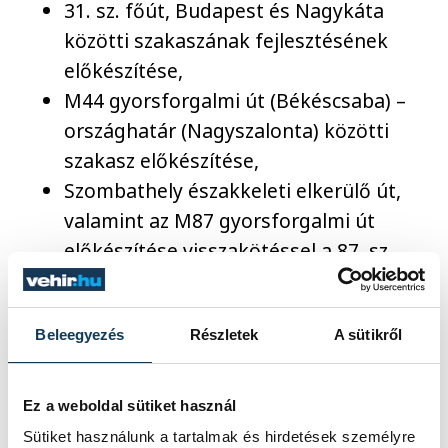
31. sz. főút, Budapest és Nagykáta
közötti szakaszának fejlesztésének
előkészítése,
M44 gyorsforgalmi út (Békéscsaba) –
országhatár (Nagyszalonta) közötti
szakasz előkészítése,
Szombathely északkeleti elkerülő út,
valamint az M87 gyorsforgalmi út
előkészítése visszakötéssel a 87. sz.
főútra,
M86 Körmend–Szombathely-Zanat
Beleegyezés
Részletek
A sütikről
közötti szakasz előkészítése,
Bük település és M87 autóút közötti
úthálózat fejlesztésének előkészítése,
Ez a weboldal sütiket használ
19. Békéscsaba, déli elkerülő út – 2×2
Sütiket használunk a tartalmak és hirdetések személyre