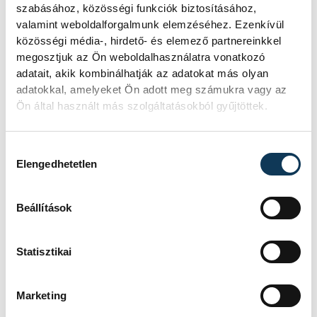
sávos emelt sebességű főúttá
szabásához, közösségi funkciók biztosításához,
valamint weboldalforgalmunk elemzéséhez. Ezenkívül
fejleszthető – előkészítése,
közösségi média-, hirdető- és elemező partnereinkkel
Pécs kelet-nyugati átjáró út
megosztjuk az Ön weboldalhasználatra vonatkozó
fejlesztésének előkészítése,
adatait, akik kombinálhatják az adatokat más olyan
adatokkal, amelyeket Ön adott meg számukra vagy az
Kaposvár–Szigetvár közúti
Ön által használt más szolgáltatásokból gyűjtöttek.
összeköttetés előkészítése,
Tormásliget elkerülő út előkészítése,
Hozzájárulás kiválasztása
Komárom város
Elengedhetetlen
gazdaságfejlesztéséhez kapcsolódó –
Komárom keleti elkerülő –
Beállítások
infrastruktúra fejlesztések
előkészítése,
Statisztikai
Mihályfa elkerülő út előkészítése,
Sárvár, iparterületet elkerülő út
Marketing
előkészítése.