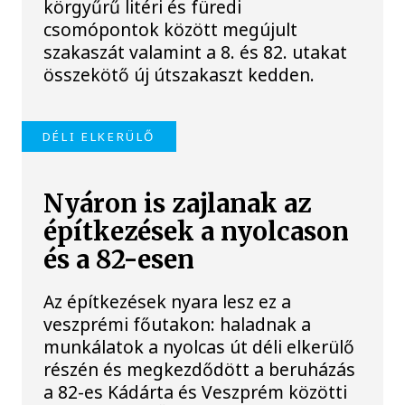
körgyűrű litéri és füredi
csomópontok között megújult
szakaszát valamint a 8. és 82. utakat
összekötő új útszakaszt kedden.
DÉLI ELKERÜLŐ
Nyáron is zajlanak az
építkezések a nyolcason
és a 82-esen
Az építkezések nyara lesz ez a
veszprémi főutakon: haladnak a
munkálatok a nyolcas út déli elkerülő
részén és megkezdődött a beruházás
a 82-es Kádárta és Veszprém közötti