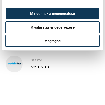
Mindennek a megengedése
közélet
gazdaság
kormány
Kiválasztás engedélyezése
Gyulafirátót
82-es út
Megtagad
SZERZŐ
vehir.hu