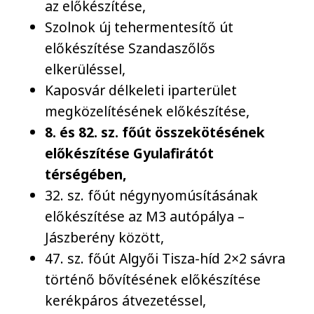
az előkészítése,
Szolnok új tehermentesítő út
előkészítése Szandaszőlős
elkerüléssel,
Kaposvár délkeleti iparterület
megközelítésének előkészítése,
8. és 82. sz. főút összekötésének
előkészítése Gyulafirátót
térségében,
32. sz. főút négynyomúsításának
előkészítése az M3 autópálya –
Jászberény között,
47. sz. főút Algyői Tisza-híd 2×2 sávra
történő bővítésének előkészítése
kerékpáros átvezetéssel,