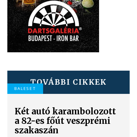
TOVÁBBI CIKKEK
BALESET
Két autó karambolozott
a 82-es főút veszprémi
szakaszán