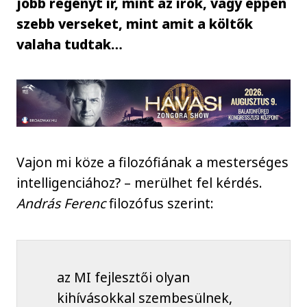
jobb regényt ír, mint az írók, vagy éppen
szebb verseket, mint amit a költők
valaha tudtak…
Vajon mi köze a filozófiának a mesterséges
intelligenciához? – merülhet fel kérdés.
András Ferenc
filozófus szerint:
az MI fejlesztői olyan
kihívásokkal szembesülnek,