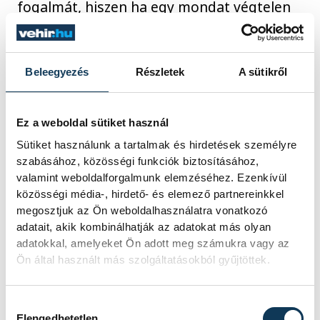
fogalmát, hiszen ha egy mondat végtelen
sok mindent jelenthet, akkor nem jelent
semmit. Elveszítjük az üzenet, a
mondanivaló, az igaz-hamis, a helyes-
Beleegyezés
Részletek
A sütikről
helytelen fogalmakat is, mert ha minden
mindegy, akkor nincsen sem
Ez a weboldal sütiket használ
együttműködés, sem megértés.
Sütiket használunk a tartalmak és hirdetések személyre
szabásához, közösségi funkciók biztosításához,
valamint weboldalforgalmunk elemzéséhez. Ezenkívül
közösségi média-, hirdető- és elemező partnereinkkel
A Himnuszra nem
megosztjuk az Ön weboldalhasználatra vonatkozó
adatait, akik kombinálhatják az adatokat más olyan
mondhatjuk, hogy marveli
adatokkal, amelyeket Ön adott meg számukra vagy az
szuperhősökről szól, vagy ha
Ön által használt más szolgáltatásokból gyűjtöttek.
igen, akkor az nem a nemzet
himnusza. A szerzői szándék
Hozzájárulás kiválasztása
üzenetet hordoz, ha
Elengedhetetlen