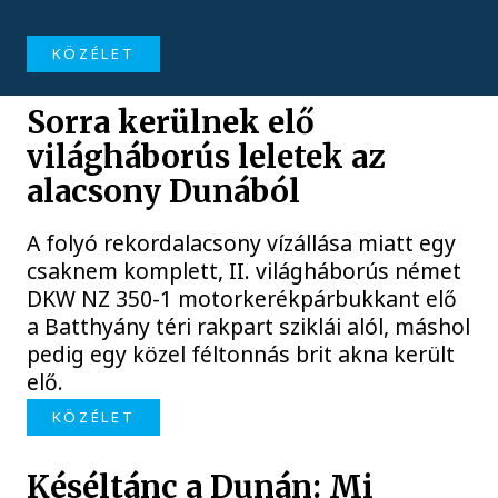
KÖZÉLET
Sorra kerülnek elő
világháborús leletek az
alacsony Dunából
A folyó rekordalacsony vízállása miatt egy
csaknem komplett, II. világháborús német
DKW NZ 350-1 motorkerékpárbukkant elő
a Batthyány téri rakpart sziklái alól, máshol
pedig egy közel féltonnás brit akna került
elő.
KÖZÉLET
Késéltánc a Dunán: Mi