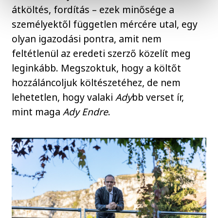
átköltés, fordítás – ezek minősége a
személyektől független mércére utal, egy
olyan igazodási pontra, amit nem
feltétlenül az eredeti szerző közelít meg
leginkább. Megszoktuk, hogy a költőt
hozzáláncoljuk költészetéhez, de nem
lehetetlen, hogy valaki
Ady
bb verset ír,
mint maga
Ady Endre
.