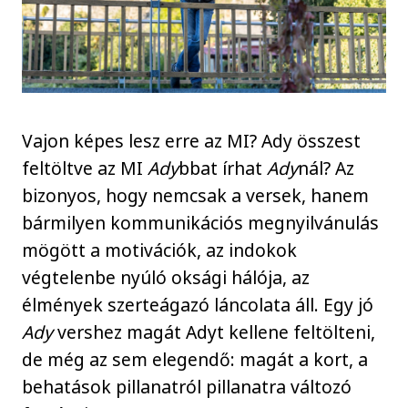
Vajon képes lesz erre az MI? Ady összest
feltöltve az MI
Ady
bbat írhat
Ady
nál? Az
bizonyos, hogy nemcsak a versek, hanem
bármilyen kommunikációs megnyilvánulás
mögött a motivációk, az indokok
végtelenbe nyúló oksági hálója, az
élmények szerteágazó láncolata áll. Egy jó
Ady
vershez magát Adyt kellene feltölteni,
de még az sem elegendő: magát a kort, a
behatások pillanatról pillanatra változó