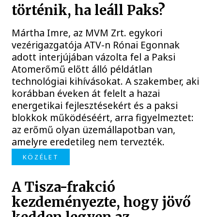
történik, ha leáll Paks?
Mártha Imre, az MVM Zrt. egykori
vezérigazgatója ATV-n Rónai Egonnak
adott interjújában vázolta fel a Paksi
Atomerőmű előtt álló példátlan
technológiai kihívásokat. A szakember, aki
korábban éveken át felelt a hazai
energetikai fejlesztésekért és a paksi
blokkok működéséért, arra figyelmeztet:
az erőmű olyan üzemállapotban van,
amelyre eredetileg nem tervezték.
KÖZÉLET
A Tisza-frakció
kezdeményezte, hogy jövő