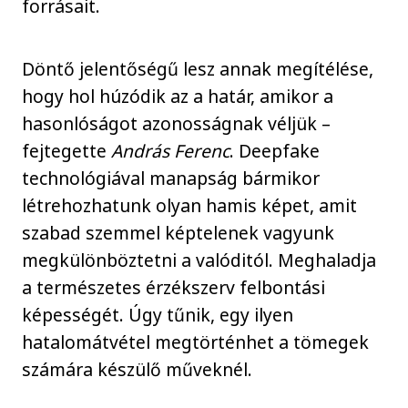
forrásait.
Döntő jelentőségű lesz annak megítélése,
hogy hol húzódik az a határ, amikor a
hasonlóságot azonosságnak véljük –
fejtegette
András Ferenc
. Deepfake
technológiával manapság bármikor
létrehozhatunk olyan hamis képet, amit
szabad szemmel képtelenek vagyunk
megkülönböztetni a valóditól. Meghaladja
a természetes érzékszerv felbontási
képességét. Úgy tűnik, egy ilyen
hatalomátvétel megtörténhet a tömegek
számára készülő műveknél.