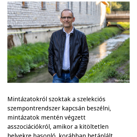
Mintázatokról szoktak a szelekciós
szempontrendszer kapcsán beszélni,
mintázatok mentén végzett
asszociációkról, amikor a kitöltetlen
helyekre hasonló, korábban betáplált