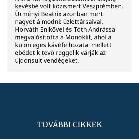
kevésbé volt közismert Veszprémben.
Ürményi Beatrix azonban mert
nagyot álmodni: üzlettársaival,
Horváth Enikővel és Tóth Andrással
megvalósította a Monoklit, ahol a
különleges kávéfelhozatal mellett
ebédet kitevő reggelik várják az
újdonsült vendégeket.
TOVÁBBI CIKKEK