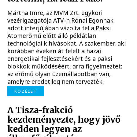
Mártha Imre, az MVM Zrt. egykori
vezérigazgatója ATV-n Rónai Egonnak
adott interjújában vázolta fel a Paksi
Atomerőmű előtt álló példátlan
technológiai kihívásokat. A szakember, aki
korábban éveken át felelt a hazai
energetikai fejlesztésekért és a paksi
blokkok működéséért, arra figyelmeztet:
az erőmű olyan üzemállapotban van,
amelyre eredetileg nem tervezték.
KÖZÉLET
A Tisza-frakció
kezdeményezte, hogy jövő
kedden legyen az