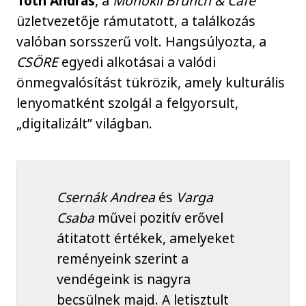
Tóth András
, a
Monokli Brunch & Cafe
üzletvezetője rámutatott, a találkozás
valóban sorsszerű volt. Hangsúlyozta, a
CSÖRE
egyedi alkotásai a valódi
önmegvalósítást tükrözik, amely kulturális
lenyomatként szolgál a felgyorsult,
„digitalizált” világban.
Csernák Andrea
és
Varga
Csaba
művei pozitív erővel
átitatott értékek, amelyeket
reményeink szerint a
vendégeink is nagyra
becsülnek majd. A letisztult