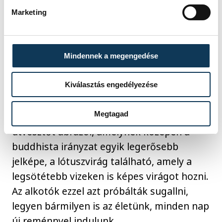
Marketing
Mindennek a megengedése
Csernák Andrea, Varga Csaba és Tóth
András
Kiválasztás engedélyezése
Megtagad
A legelőször említett produktum egy
útvesztőt ábrázol, amelynek közepén a
buddhista irányzat egyik legerősebb
jelképe, a lótuszvirág található, amely a
legsötétebb vizeken is képes virágot hozni.
Az alkotók ezzel azt próbálták sugallni,
legyen bármilyen is az életünk, minden nap
új reménnyel indulunk.