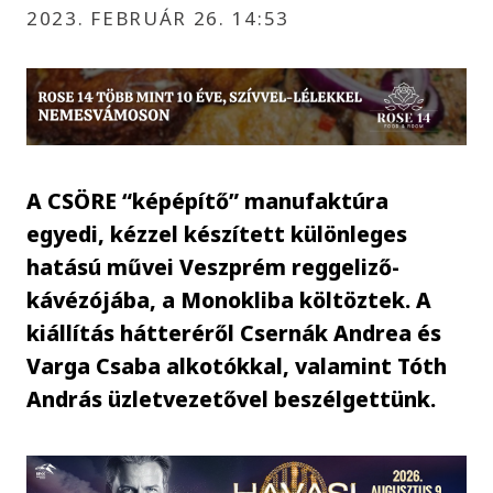
2023. FEBRUÁR 26. 14:53
A CSÖRE “képépítő” manufaktúra
egyedi, kézzel készített különleges
hatású művei Veszprém reggeliző-
kávézójába, a Monokliba költöztek. A
kiállítás hátteréről Csernák Andrea és
Varga Csaba alkotókkal, valamint Tóth
András üzletvezetővel beszélgettünk.