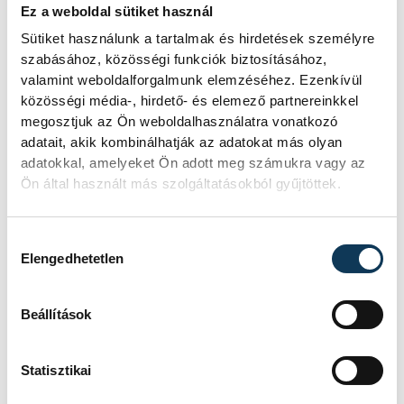
irányvonalát, azaz minden képből csupán
Ez a weboldal sütiket használ
egyetlen darab készül.
Sütiket használunk a tartalmak és hirdetések személyre
Veszprém reggeliző-kávézójába első ízben
szabásához, közösségi funkciók biztosításához,
valamint weboldalforgalmunk elemzéséhez. Ezenkívül
három remekmű került ki:
Út a
közösségi média-, hirdető- és elemező partnereinkkel
lótuszvirághoz
,
A sárkánykirály palotája
,
megosztjuk az Ön weboldalhasználatra vonatkozó
illetve a
Mona Lisa 2.0
. Megtudhattuk,
adatait, akik kombinálhatják az adatokat más olyan
adatokkal, amelyeket Ön adott meg számukra vagy az
Andrea
és
Csaba
a közeljövőben
Ön által használt más szolgáltatásokból gyűjtöttek.
Armstrong Holdra szállásának egy fontos
mozzanatát is tervezik anyagra vetni.
Hozzájárulás kiválasztása
Elengedhetetlen
Beállítások
Statisztikai