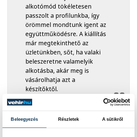
alkotómód tökéletesen
passzolt a profilunkba, így
örömmel mondtunk igent az
együttműködésre. A kiállítás
már megtekinthető az
üzletünkben, sőt, ha valaki
beleszeretne valamelyik
alkotásba, akár meg is
vásárolhatja azt a
készítőktől.
Beleegyezés
Részletek
A sütikről
Fontos kihangsúlyozni, hogy a
CSÖRE
művei szigorúan követik az egyediség