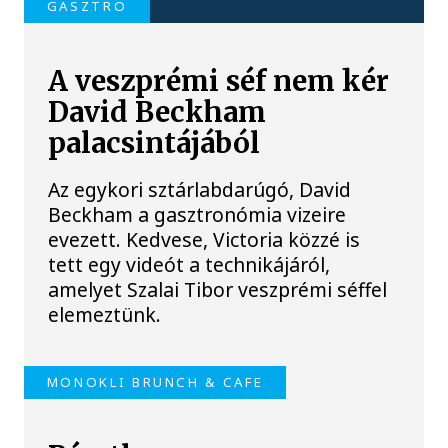
GASZTRO
A veszprémi séf nem kér
David Beckham
palacsintájából
Az egykori sztárlabdarúgó, David
Beckham a gasztronómia vizeire
evezett. Kedvese, Victoria közzé is
tett egy videót a technikájáról,
amelyet Szalai Tibor veszprémi séffel
elemeztünk.
MONOKLI BRUNCH & CAFE