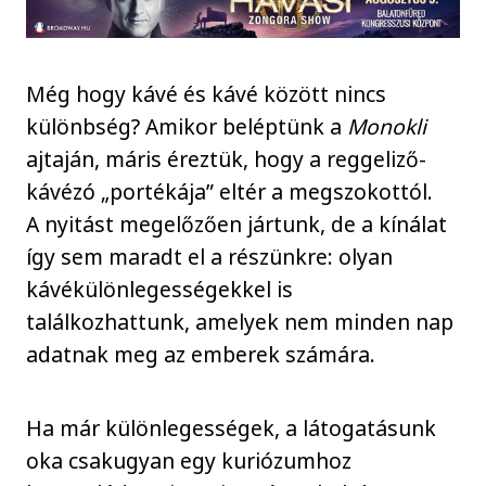
Még hogy kávé és kávé között nincs
különbség? Amikor beléptünk a
Monokli
ajtaján, máris éreztük, hogy a reggeliző-
kávézó „portékája” eltér a megszokottól.
A nyitást megelőzően jártunk, de a kínálat
így sem maradt el a részünkre: olyan
kávékülönlegességekkel is
találkozhattunk, amelyek nem minden nap
adatnak meg az emberek számára.
Ha már különlegességek, a látogatásunk
oka csakugyan egy kuriózumhoz