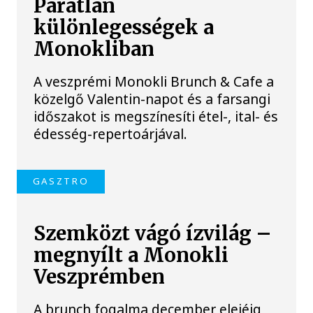
Páratlan
különlegességek a
Monokliban
A veszprémi Monokli Brunch & Cafe a
közelgő Valentin-napot és a farsangi
időszakot is megszínesíti étel-, ital- és
édesség-repertoárjával.
GASZTRO
Szemközt vágó ízvilág –
megnyílt a Monokli
Veszprémben
A brunch fogalma december elejéig