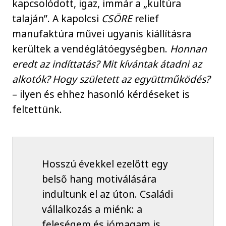
kapcsolódott, igaz, immár a „kultúra
talaján”. A kapolcsi
CSÖRE
relief
manufaktúra művei ugyanis kiállításra
kerültek a vendéglátóegységben.
Honnan
eredt az indíttatás? Mit kívántak átadni az
alkotók? Hogy született az együttműködés?
– ilyen és ehhez hasonló kérdéseket is
feltettünk.
Hosszú évekkel ezelőtt egy
belső hang motiválására
indultunk el az úton. Családi
vállalkozás a miénk: a
feleségem és jómagam is