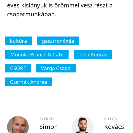
éves kislányuk is örömmel vesz részt a
csapatmunkában.
kultúra
gasztronómia
Monokli Brunch & Cafe
Tóth András
CSÖRE
Varga Csaba
Csernák Andrea
SZERZŐ
FOTÓS
Simon
Kovács