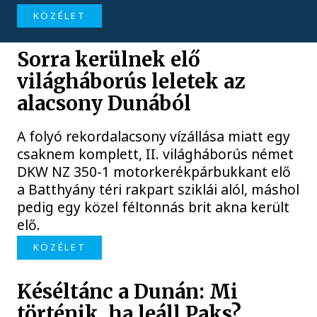
KÖZÉLET
Sorra kerülnek elő
világháborús leletek az
alacsony Dunából
A folyó rekordalacsony vízállása miatt egy
csaknem komplett, II. világháborús német
DKW NZ 350-1 motorkerékpárbukkant elő
a Batthyány téri rakpart sziklái alól, máshol
pedig egy közel féltonnás brit akna került
elő.
KÖZÉLET
Késéltánc a Dunán: Mi
történik, ha leáll Paks?