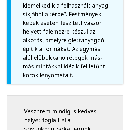
kiemelkedik a felhasznált anyag
síkjából a térbe”. Festmények,
képek esetén feszített vászon
helyett falemezre készül az
alkotás, amelyre glettanyagból
építik a formákat. Az egymás
alól előbukkanó rétegek más-
más mintákkal idézik fel letűnt
korok lenyomatait.
Veszprém mindig is kedves
helyet foglalt el a
szívünkben, sokat járunk