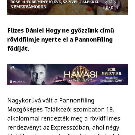
Füzes Dániel Hogy ne győzzünk című
rövidfilmje nyerte el a PannonFíling
fődíját.
Nagykorúvá vált a Pannonfíling
Mozgóképes Találkozó: szombaton 18.
alkalommal rendezték meg a rövidfilmes
rendezvényt az Expresszóban, ahol négy