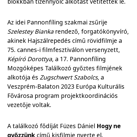
blokkban tizennyolc alkotást vetítettek le.
Az idei Pannonfíling szakmai zsűrije
Szelestey Bianka
rendező, forgatókönyvíró,
akinek Hajszálrepedés című rövidfilmje a
75. cannes-i filmfesztiválon versenyzett,
Képíró Dorottya
, a 17. Pannonfíling
Mozgóképes Találkozó győztes filmjének
alkotója és
Zugschwert Szabolcs
, a
Veszprém-Balaton 2023 Európa Kulturális
Fővárosa program projektkoordinációs
vezetője voltak.
A találkozó fődíját Füzes Dániel
Hogy ne
győzzünk
című kisfilmje nyerte el.