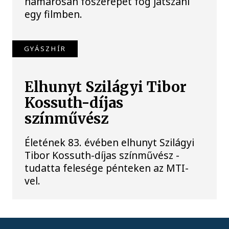
hamarosan főszerepet fog játszani
egy filmben.
GYÁSZHÍR
Elhunyt Szilágyi Tibor
Kossuth-díjas
színművész
Életének 83. évében elhunyt Szilágyi
Tibor Kossuth-díjas színművész -
tudatta felesége pénteken az MTI-
vel.