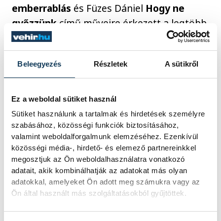
emberrablás
és Füzes Dániel
Hogy ne
győzzünk
című műveire érkezett a legtöbb
voks.
Beleegyezés
Részletek
A sütikről
kultúra
film
Pannonfíling
Ez a weboldal sütiket használ
Sütiket használunk a tartalmak és hirdetések személyre
szabásához, közösségi funkciók biztosításához,
valamint weboldalforgalmunk elemzéséhez. Ezenkívül
FOTÓS
közösségi média-, hirdető- és elemező partnereinkkel
SZERZŐ
Domján
megosztjuk az Ön weboldalhasználatra vonatkozó
vehir.hu
Attila
adatait, akik kombinálhatják az adatokat más olyan
adatokkal, amelyeket Ön adott meg számukra vagy az
Ön által használt más szolgáltatásokból gyűjtöttek.