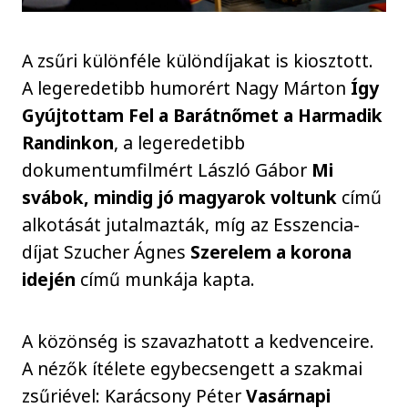
A zsűri különféle különdíjakat is kiosztott.
A legeredetibb humorért Nagy Márton
Így
Gyújtottam Fel a Barátnőmet a Harmadik
Randinkon
, a legeredetibb
dokumentumfilmért László Gábor
Mi
svábok, mindig jó magyarok voltunk
című
alkotását jutalmazták, míg az Esszencia-
díjat Szucher Ágnes
Szerelem a korona
idején
című munkája kapta.
A közönség is szavazhatott a kedvenceire.
A nézők ítélete egybecsengett a szakmai
zsűriével: Karácsony Péter
Vasárnapi