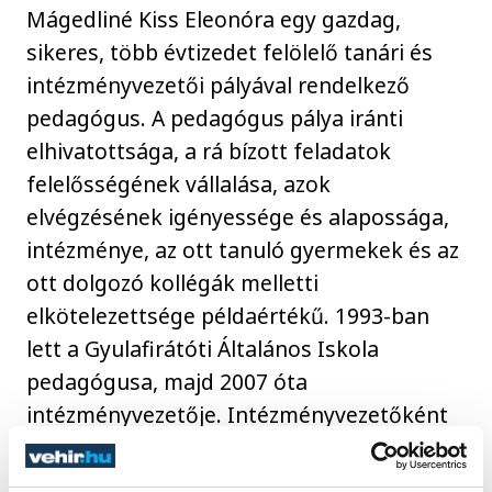
Mágedliné Kiss Eleonóra egy gazdag,
sikeres, több évtizedet felölelő tanári és
intézményvezetői pályával rendelkező
pedagógus. A pedagógus pálya iránti
elhivatottsága, a rá bízott feladatok
felelősségének vállalása, azok
elvégzésének igényessége és alapossága,
intézménye, az ott tanuló gyermekek és az
ott dolgozó kollégák melletti
elkötelezettsége példaértékű. 1993-ban
lett a Gyulafirátóti Általános Iskola
pedagógusa, majd 2007 óta
intézményvezetője. Intézményvezetőként
szilárd erkölcsi értékrendjére alapozva
irányítja és inspirálja iskolája pedagógus