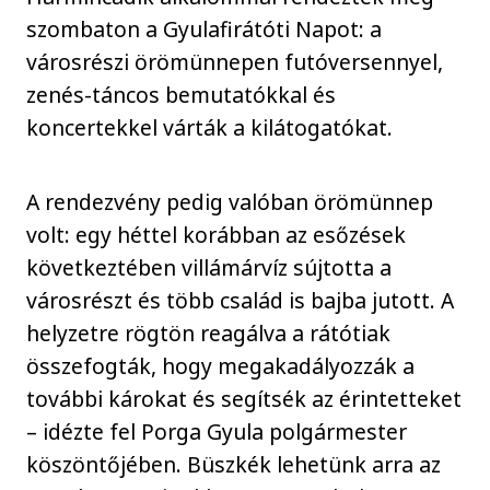
szombaton a Gyulafirátóti Napot: a
városrészi örömünnepen futóversennyel,
zenés-táncos bemutatókkal és
koncertekkel várták a kilátogatókat.
A rendezvény pedig valóban örömünnep
volt: egy héttel korábban az esőzések
következtében villámárvíz sújtotta a
városrészt és több család is bajba jutott. A
helyzetre rögtön reagálva a rátótiak
összefogták, hogy megakadályozzák a
további károkat és segítsék az érintetteket
– idézte fel Porga Gyula polgármester
köszöntőjében. Büszkék lehetünk arra az