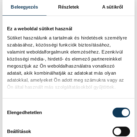
közösségének munkáját. Vezetői
Beleegyezés
Részletek
A sütikről
tevékenysége eredményeként a Gyulaffy
László Német Nemzetiségi Nyelvoktató
Ez a weboldal sütiket használ
Általános Iskola gazdag, sokrétű,
Sütiket használunk a tartalmak és hirdetések személyre
folyamatosan bővülő és jól működő
szabásához, közösségi funkciók biztosításához,
kapcsolatrendszert épített ki külső
valamint weboldalforgalmunk elemzéséhez. Ezenkívül
közösségi média-, hirdető- és elemező partnereinkkel
intézményekkel, s az intézmény
megosztjuk az Ön weboldalhasználatra vonatkozó
meghatározó szerepet játszik a városrész,
adatait, akik kombinálhatják az adatokat más olyan
Gyulafirátót kulturális és közösségi
adatokkal, amelyeket Ön adott meg számukra vagy az
életében.
Ön által használt más szolgáltatásokból gyűjtöttek.
Hozzájárulás kiválasztása
Elengedhetetlen
közélet
Gyulafirátót
Hadnagy László-díj
Beállítások