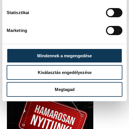
Statisztikai
SZERZŐ
FOTÓS
Marketing
Bertalan
Szalai
Melinda
Csaba
Mindennek a megengedése
Kiválasztás engedélyezése
Megtagad