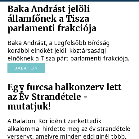
Baka Andrást jelöli
államfőnek a Tisza
parlamenti frakciója
Baka Andrást, a Legfelsőbb Bíróság
korábbi elnökét jelöli köztársasági
elnöknek a Tisza párt parlamenti frakciója.
BALATON
Egy furcsa halkonzerv lett
az Év Strandétele -
mutatjuk!
A Balatoni Kör idén tizenkettedik
alkalommal hirdette meg az év strandétele
versenyt, amelyre minden eddiginél több,